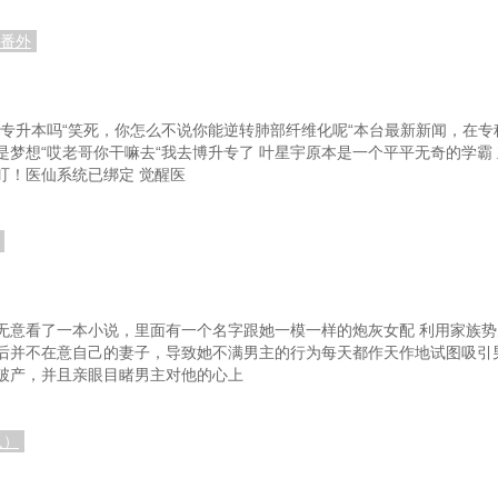
别番外
以专升本吗“笑死，你怎么不说你能逆转肺部纤维化呢“本台最新新闻，在
梦想“哎老哥你干嘛去“我去博升专了 叶星宇原本是一个平平无奇的学霸
叮！医仙系统已绑定 觉醒医
无意看了一本小说，里面有一个名字跟她一模一样的炮灰女配 利用家族
后并不在意自己的妻子，导致她不满男主的行为每天都作天作地试图吸引
破产，并且亲眼目睹男主对他的心上
八）