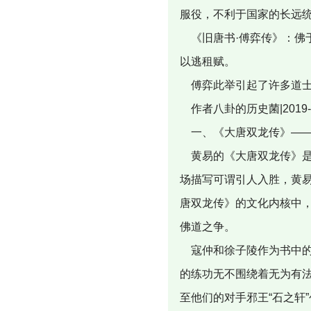
服役，不利于国家的长远
《旧唐书·傅弈传》：佛
以逃租赋。
傅弈此举引起了许多道士
作者八卦的历史菌|2019-12-
一、《大唐双龙传》——
黄易的《大唐双龙传》是
场描写可谓引人入胜，黄
唐双龙传》的文化内核中
佛道之争。
寇仲和徐子陵作为书中的
的练功无不围绕着无为有法
至他们的对手邪王“石之轩