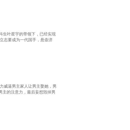
专科生叶星宇的带领下，已经实现
 立志要成为一代国手，悬壶济
势力威逼男主家人让男主娶她，男
男主的注意力，最后妄想毁掉男