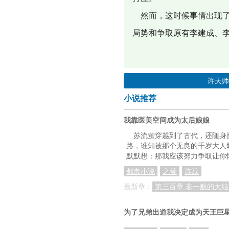
然而，这时候事情出现了
局势和争取原有李建成、
许天
小说推荐
我靠医美空间成为太后娘娘
苏流萤穿越到了古代，还随身
路，谁知被那个无良的千岁大人盯
默默想：那我应该努力争取让你
都市小说
之莹
连载
最新章：
第三百章 非一般的大结
为了兄弟出道我决定成为天王巨