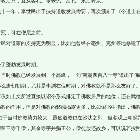
教后兴，宜从客礼。令老先、次孔、末后释宗。
十一年，李世民出于扶持道教发展需要，再次颁布了《令道士在
冠，可在僧尼之前。
民对道家的支持更为明显，比如他曾经在亳州、兖州等地修建了
了蓬勃发展时期。
当时佛教已经发展到一个高峰，一句“南朝四百八十寺”道出了佛
那么唐朝初期，尤其是李渊在位时期，对佛教就不是那么友好了
仅如上文所述直接以诏令形式排定了佛教居后的地位，还在武德
佛教的作用，但是对佛教的弊端揭露更多，比如诏书中指出，佛教
，由于当时佛教势力较大，虽然道教也在沙汰之列，但客观上却起
师留三寺千僧，其余寺宇并赐王公，僧徒放还故乡，可以说若按