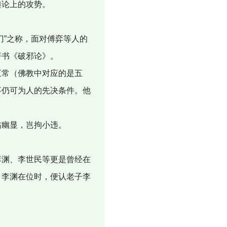
舆论上的攻势。
”之称，面对傅弈等人的
著书《破邪论》。
常（佛教中对应的是五
事仍可为人的先决条件。他
沾幽显，岂拘小违。
渊、李世民等更是曾经在
。李渊在位时，便认老子李