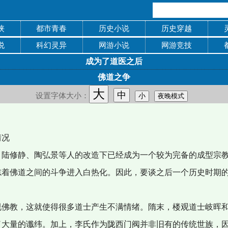
侠
都市青春
历史小说
历史穿越
说
科幻灵异
网游小说
网游竞技
成为了道医之后
佛道之争
大
中
设置字体大小：
小
夜晚模式
情况
陆修静、陶弘景等人的改造下已经成为一个较为完备的成型宗教
志着佛道之间的斗争进入白热化。因此，要谈之后一个历史时期
佛教，这就使得很多道士产生不满情绪。隋末，楼观道士岐晖和
了大量的谶纬。加上，李氏作为陇西门阀并非旧有的传统世族，