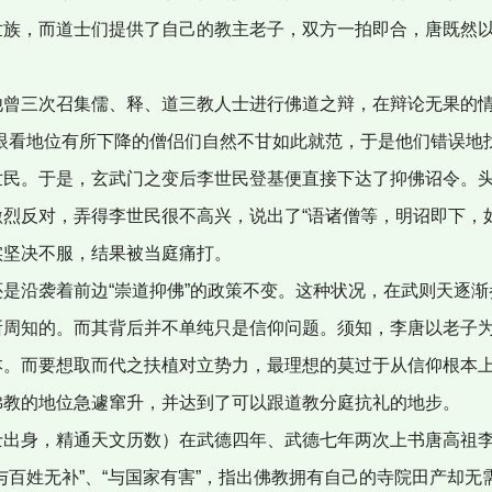
世族，而道士们提供了自己的教主老子，双方一拍即合，唐既然
曾三次召集儒、释、道三教人士进行佛道之辩，在辩论无果的情
，眼看地位有所下降的僧侣们自然不甘如此就范，于是他们错误地
世民。于是，玄武门之变后李世民登基便直接下达了抑佛诏令。
烈反对，弄得李世民很不高兴，说出了“语诸僧等，明诏即下，
实坚决不服，结果被当庭痛打。
是沿袭着前边“崇道抑佛”的政策不变。这种状况，在武则天逐渐
所周知的。而其背后并不单纯只是信仰问题。须知，李唐以老子
本。而要想取而代之扶植对立势力，最理想的莫过于从信仰根本
佛教的地位急遽窜升，并达到了可以跟道教分庭抗礼的地步。
出身，精通天文历数）在武德四年、武德七年两次上书唐高祖李
与百姓无补”、“与国家有害”，指出佛教拥有自己的寺院田产却