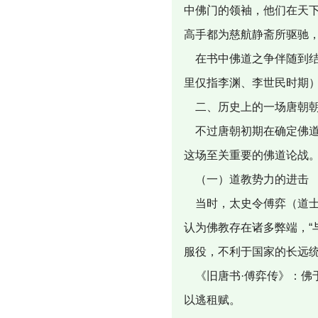
中佛门的领袖，他们在天
高手都为慈航静斋所驱驰
在书中佛道之争伴随到结
里仅指李渊、李世民时期
二、历史上的一场唐朝朝
不过唐朝初期在确定佛道
这场至关重要的佛道论战
（一）道教势力的进击
当时，太史令傅弈（道士
认为佛教存在诸多弊端，“
服役，不利于国家的长远
《旧唐书·傅弈传》：佛
以逃租赋。