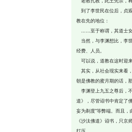
老教孔教，此土先宗，释
到了李世民在位后，贞观
教在先的地位：
……至于称谓，其道士女
当然，与李渊想比，李世
经费、人员。
可以说，道教在这时迎来
其实，从社会现实来看，
朝是佛教的蜜月期的话，
李渊登上九五之尊后，不
道》，尽管诏书中肯定了
妄为剃度”等弊端。而且
《沙汰佛道》诏书，只京
打压。