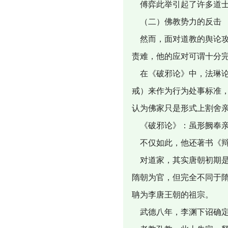
傅弈此举引起了许多道士
（二）佛教势力的反击
然而，面对道教的舆论攻
责难，他的应对可谓十分
在《破邪论》中，法琳论
戒）来作为行为处事标准
认为佛家只是形式上割舍亲
《破邪论》：虽形阙奉亲
不仅如此，他还著书《辩
对道家，其实唐朝初期是
隋朝为官，但完全不同于
聃为李唐王朝的祖宗。
武德八年，李渊下诏确定