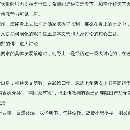
下大乱时强力支持李世民，希望能尽快安定天下、和平化解天下
，佛教势力可见一斑。
尾，最终看上去似乎是佛家取得了胜利，那么在真正的历史中，
）又是如何演化的呢？这正是本文想和大家讨论的核心主题。
野的佛、道大讨论
两家的具体发展策略时，朝野上下是经历过一番大讨论的，在述
。
出身，精通天文历数）在武德四年、武德七年两次上书唐高祖李
与百姓无补”、“与国家有害”，指出佛教拥有自己的寺院田产却
统治。
于西域，言遥路远，汉译胡书，恣其假托。故使不忠不孝，削发