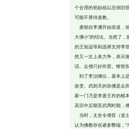
个合理的初始祖以压倒旧
可能不厚待道教。
唐朝自李渊开始崇道，他
大佛小”的结论。当然了
的王知远等则选择支持李
然又一次上表力争，表示激
话。众僧只好作罢。惟智
到了李治继位，基本上还
改变。武则天的崇佛是众
家一门乃是李唐王祚的根
高宗中后期至武周时期，
当时，太史令傅弈（道士
认为佛教存在诸多弊端，“