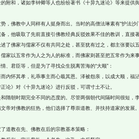
的附和，诸如李钟卿等人也纷纷著书《十异九迷论》等来提供
势，佛教中人同样有人挺身而出。当时的高僧法琳素有“护法沙门
完备，他吸取了先前直接引佛教经典反驳效果不佳的教训，直接
述了佛家与儒家不仅有共同之处，甚至犹有过之，都主张要以五
，儒家以五常作为人之为人的标准，而佛家则甚至把五常作为来
情、君臣等，但是为了寻找众生脱离苦海的“大顺”：
而内怀其孝，礼乖事主而心戢其恩。泽被怨亲，以成大顺，福
正论》对《十异九迷论》进行反驳，可谓寸土不让。
和隋朝时期完全不同的态度的。尽管两個朝代间隔时间很短，李
隋文帝对佛教的狂热，他们选择了尊崇道教、并扶持道家的发展
了道教在先、佛教在后的宗教基本策略：