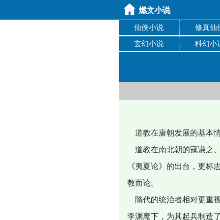
仙侠小说
修真仙
玄幻小说
科幻小
道教在唐朝发展的基本
道教在南北朝的寇谦之、
《夷夏论》的出台，更标
教而论。
隋代的统治者相对更重视
李渊麾下，为其起兵制造