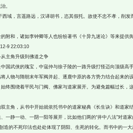
统治。
于西域，言遥路远，汉译胡书，恣其假托。故使不忠不孝，削发
的附和，诸如李钟卿等人也纷纷著书《十异九迷论》等来提供
9 22:03:10
从主角升级到佛道之争
中国武侠的瑰宝，中寇仲与徐子陵的一路升级打怪迈向顶级高手
易将人物与隋朝末年军阀并起、逐鹿中原的各方势力结合起来的
，始终围绕着平民与门阀、佛家与道家展开。为避免篇幅过长，
双主角，从书中开始就依托书中的道家秘典《长生诀》和道家结
、一静一动、一阴一阳等展开，比如他们两的“井中八法”对道
”创造的不死印法也处处体现了阴阳、生死的转化。而书中的一