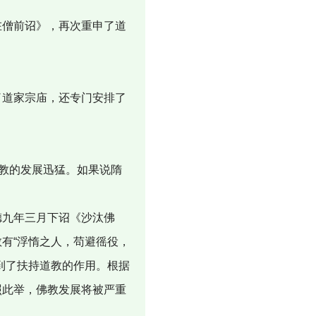
僧前诏》，再次重申了道
道家宗庙，还专门安排了
教的发展迅猛。如果说隋
。
九年三月下诏《沙汰佛
有“浮惰之人，苟避徭役，
到了扶持道教的作用。根据
照此举，佛教发展将被严重