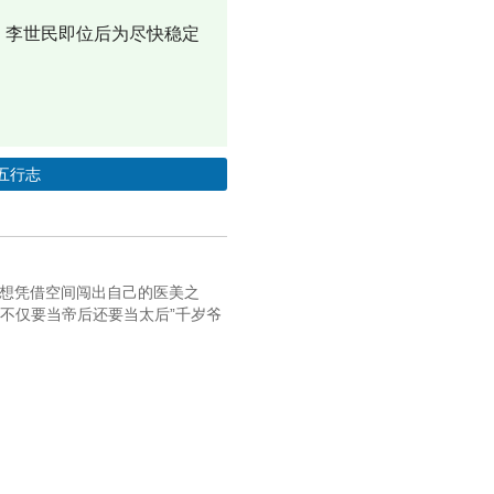
，李世民即位后为尽快稳定
。
五行志
本想凭借空间闯出自己的医美之
我不仅要当帝后还要当太后”千岁爷