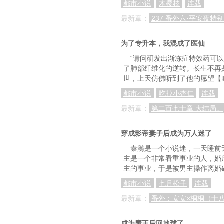
都市小说
木樱枝
连载
最新章：
237 番外六·平安夜特
为了专升本，我混成了医仙
“请问研发出渐冻症特效药可
了肺部纤维化的逆转。长生不再是
世，上天仿佛听到了他的愿望【
都市小说
吃掉小杏仁
连载
最新章：
第二百七十章 大结局。
穿成影帝妻子后成为万人迷了
秦漪是一个小说迷，一天睡前
主是一个非常看重事业的人，婚
主的事业，于是被男主操作离婚
都市小说
七月松子
连载
最新章：
番外：安安×桐桐（十
成为魔王后回地球了