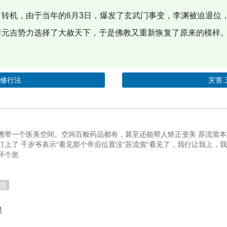
转机，由于当年的6月3日，爆发了玄武门事变，李渊被迫退位
李元吉势力选择了大赦天下，于是佛教又重新恢复了原来的模样
师修行法
灾害.
携带一个医美空间。空间百般药品都有，甚至还能帮人矫正变美 苏流萤
上了 千岁爷表示“看见那个帝后位置没”苏流萤“看见了，我行让我上，
怀个崽
局
星