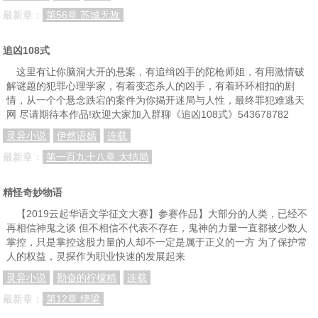
最新章：
第56章 苏城无敌
追凶108式
这里有让你脑洞大开的悬案，有追缉凶手的陀枪师姐，有用激情破
解谜题的犯罪心理学家，有着变态杀人的凶手，有着环环相扣的剧
情，从一个个悬念跌宕的案件为你揭开迷局与人性，最终罪犯难逃天
网 尽请期待本作品!欢迎大家加入群聊《追凶108式》543678782
灵异小说
伊然语嫣
连载
最新章：
第一百九十八章 大结局
精怪奇妙物语
【2019云起华语文学征文大赛】参赛作品】大部分的人类，已经不
再相信神鬼之谈 但不相信不代表不存在，鬼神的力量一直都被少数人
掌控，只是掌控这股力量的人却不一定是属于正义的一方 为了保护常
人的权益，灵探作为职业快速的发展起来
灵异小说
勤奋的柠檬精
连载
最新章：
第12章 绕梁