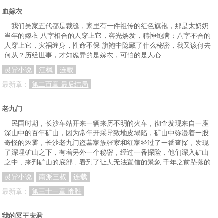
血嫁衣
我们吴家五代都是裁缝，家里有一件祖传的红色旗袍，那是太奶奶
当年的嫁衣 八字相合的人穿上它，容光焕发，精神饱满；八字不合的
人穿上它，灾祸缠身，性命不保 旗袍中隐藏了什么秘密，我又该何去
何从？历经世事，才知诡异的是嫁衣，可怕的是人心
灵异小说
江枫
连载
最新章：
第二百章 最后结局
老九门
民国时期，长沙车站开来一辆来历不明的火车，彻查发现来自一座
深山中的百年矿山，因为常年开采导致地皮塌陷，矿山中弥漫着一股
奇怪的浓雾，长沙老九门盗墓家族张家和红家经过了一番查探，发现
了深埋矿山之下，有着另外一个秘密，经过一番探险，他们深入矿山
之中，来到矿山的底部，看到了让人无法置信的景象 千年之前坠落的
灵异小说
南派三叔
连载
最新章：
第三十一章 惨胜
我的冥王夫君