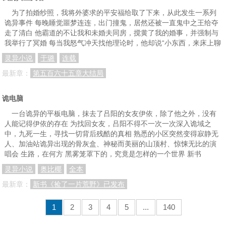
为了拍婚纱照，我将外婆求的平安福给取了下来，从此发生一系列
诡异事件 每晚睡觉噩梦连连，出门撞鬼，居然还被一直鬼中之王给夺
走了清白 他霸道的不让我和未婚夫同房，搅黄了我的婚事，并强制与
我举行了冥婚 每当我怒气冲天找他理论时，他却说“小东西，来床上聊
灵异小说
于璐
连载
最新章：
第五百六十五章大结局
诡电脑
一台诡异的平板电脑，抹去了吕阳的女友伊依，除了他之外，没有
人能记得伊依的存在 为找回女友，吕阳不得不一次一次深入诡域之
中，九死一生，寻找一切背后残酷的真相 熟悉的小区突然变得寂静无
人、加油站诡异出现的骨灰盒、神秘而美丽的山顶村、惊悚无比的演
唱会 生路，在何方 黑雾笼罩下的，究竟是怎样的一个世界 新书
灵异小说
奥比椰
全本
最新章：
新书《捡了一片荒野》已发布
1
2
3
4
5
...
140