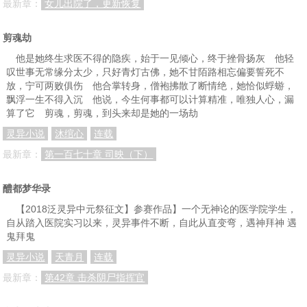
最新章：
女儿出院了，更新恢复
剪魂劫
他是她终生求医不得的隐疾，始于一见倾心，终于挫骨扬灰 他轻
叹世事无常缘分太少，只好青灯古佛，她不甘陌路相忘偏要誓死不
放，宁可两败俱伤 他合掌转身，僧袍拂散了断情绝，她恰似蜉蝣，
飘浮一生不得入沉 他说，今生何事都可以计算精准，唯独人心，漏
算了它 剪魂，剪魂，到头来却是她的一场劫
灵异小说
沐绾心
连载
最新章：
第一百七十章 司映（下）
醴都梦华录
【2018泛灵异中元祭征文】参赛作品】一个无神论的医学院学生，
自从踏入医院实习以来，灵异事件不断，自此从直变弯，遇神拜神 遇
鬼拜鬼
灵异小说
天青月
连载
最新章：
第42章 击杀阴尸指挥官