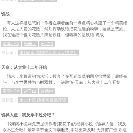
诡战
有人这样描述悲剧：作者在读者面前一点点精心构建了一个精美绝
伦、人见人爱的花瓶，然后挥动铁锤把花瓶砸的粉碎，这就是悲剧。
我在诡战中也向花瓶挥舞起铁锤，但粉碎的是铁锤-诡战
灵异小说
光栅尺
已完结
最新章：
第158章 逃跑的新郎（大结局）
天命：从大业十二年开始
隋末，李善道初为求活，投奔了在瓦岗落草的同乡徐世绩，后经奋
斗，与李世民并为当时双雄，一决胜负-天命：从大业十二年开始
灵异小说
赵子曰
连载中
最新章：
第九十章 疏密宵遁晨拜谒
诡异入侵，我反杀不过分吧？
书海阁小说网免费提供作者(花花了)的经典小说《诡异入侵，我反
杀不过分吧》最新章节全文阅读服务,本站更新及时,无弹窗广告,欢迎