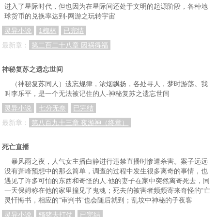
进入了星际时代，但也因为在星际间还处于文明的起源阶段，各种地
球货币的兑换率达到-网游之玩转宇宙
灵异小说
1槐林
已完结
最新章：
第二百二十八章 因祸得福
神秘复苏之遗忘世间
（神秘复苏同人）遗忘规律，浓烟飘扬，各处寻人，梦时游荡。我
叫李乐平，是一个无法被记住的人-神秘复苏之遗忘世间
灵异小说
七分无奈
已完结
最新章：
第八百九十三章 夜游神（终章）
死亡直播
暴风雨之夜，人气女主播白静进行违禁直播时惨遭杀害。案子远远
没有萧峰预想中的那么简单，调查的过程中发生很多离奇的事情，也
遇见了许多可怕的东西和奇怪的人:他的妻子在家中突然离奇死去，同
一天保姆称在他的家里撞见了鬼魂；死去的被害者频频寄来奇怪的“亡
灵忏悔书，相应的“审判书”也会随后就到；乱坟中神秘的子夜客
灵异小说
骑猪去打仗
已完结