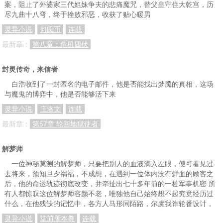
案，阻止了外婆家三代姐妹争夫的悲痛魔咒，替父皇守住大乾宫，历
尽九曲十八弯，终于挫败邪恶，收获了贴心暖男
灵异小说
何氏币
连载
最新章：
第八章：危机四伏
封灵传奇，来信者
白浩收到了一封匿名的电子邮件，他是否能找出梦魇的真相，这场
与魔鬼的博弈中，他是否能够活下来
灵异小说
庄洛文
连载
最新章：
第57章 轮回地狱使者
解梦师
一位神秘莫测的解梦师，只要把别人的血液滴入左眼，便可看见过
去将来，预知旦夕祸福，不成想，在遇到一位体内没有鲜血的顾客之
后，他的命运轨迹彻底改变，并牵扯出七十多年前的一桩军事机密 所
有人都惊叹这位解梦师容颜不老，唯独他自己始终想不起究竟经历过
什么，在他残缺的记忆中，各方人马形同陌路，尔虞我诈轮番设计，
灵异小说
堂前雁本尊
连载