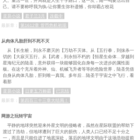
人。重活一世，开局就是人生十字路口，这一次，陆一鸣要活出自
己。请不要称呼我为纨-让你重生弥补遗憾，你却霸占校花
灵异小说
君子兰3月
连载中
最新章：
第1612章 货币危机初现
从肉体凡胎肝到不死不灭
从【长生桩，到永不磨灭的【万劫不灭体。从【五行拳，到抹杀一
切的【大寂灭五行。从【武者，到永恒不朽的【恒星生命体…穿越到
星海纪元的陆圣，意外获得一块能够固化自身每一次进步的属性面
板。在这个充斥着外神、仙、机械飞升者等等的危险世界，陆圣凭借
自身从肉体凡胎，肝到唯一真我。多年后…陆圣于宇宙之中飞行，看
着那
灵异小说
日更五万称霸
已完结
最新章：
第四百三十三章大结局！
网游之玩转宇宙
平静的地球突然迎来外星文明的侵略者，虽然在星际联盟的帮助下
渡过了浩劫，但地球遭到了巨大的损伤，人类人口已经不足十分之
一，而且是只能住进了地底深处，落后的地球文明由于这场浩劫提前