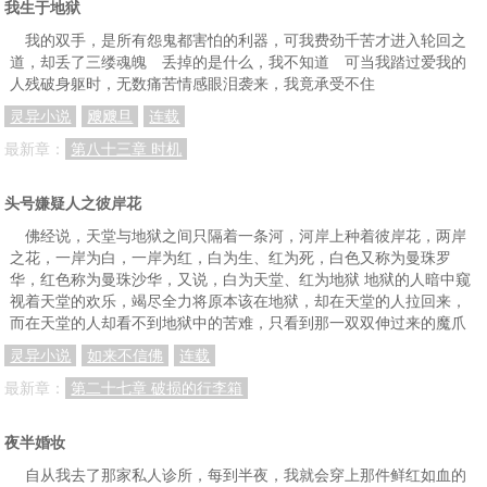
我生于地狱
我的双手，是所有怨鬼都害怕的利器，可我费劲千苦才进入轮回之
道，却丢了三缕魂魄 丢掉的是什么，我不知道 可当我踏过爱我的
人残破身躯时，无数痛苦情感眼泪袭来，我竟承受不住
灵异小说
飕飕旦
连载
最新章：
第八十三章 时机
头号嫌疑人之彼岸花
佛经说，天堂与地狱之间只隔着一条河，河岸上种着彼岸花，两岸
之花，一岸为白，一岸为红，白为生、红为死，白色又称为曼珠罗
华，红色称为曼珠沙华，又说，白为天堂、红为地狱 地狱的人暗中窥
视着天堂的欢乐，竭尽全力将原本该在地狱，却在天堂的人拉回来，
而在天堂的人却看不到地狱中的苦难，只看到那一双双伸过来的魔爪
灵异小说
如来不信佛
连载
最新章：
第二十七章 破损的行李箱
夜半婚妆
自从我去了那家私人诊所，每到半夜，我就会穿上那件鲜红如血的