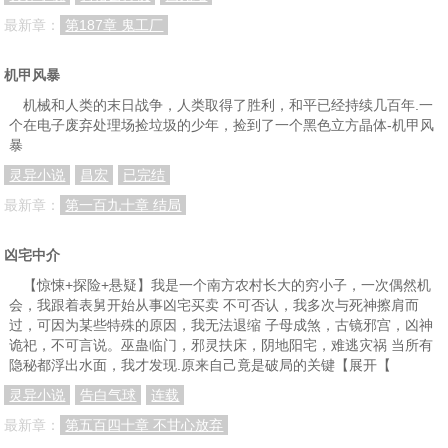
最新章：
第187章 鬼工厂
机甲风暴
机械和人类的末日战争，人类取得了胜利，和平已经持续几百年.一
个在电子废弃处理场捡垃圾的少年，捡到了一个黑色立方晶体-机甲风
暴
灵异小说
昌宏
已完结
最新章：
第一百九十章 结局
凶宅中介
【惊悚+探险+悬疑】我是一个南方农村长大的穷小子，一次偶然机
会，我跟着表舅开始从事凶宅买卖 不可否认，我多次与死神擦肩而
过，可因为某些特殊的原因，我无法退缩 子母成煞，古镜邪宫，凶神
诡祀，不可言说。巫蛊临门，邪灵扶床，阴地阳宅，难逃灾祸 当所有
隐秘都浮出水面，我才发现.原来自己竟是破局的关键【展开【
灵异小说
告白气球
连载
最新章：
第五百四十章 不甘心放弃