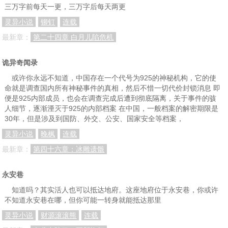
三万字前每天一更，三万字后每天两更
灵异小说
铆钉
连载
最新章：
第二十四章 白月儿陷危机
诡异奇闻录
或许你永远不知道，中国存在一个代号为925的神秘机构，它的使
命就是调查国内所有神秘事件的真相，然后不惜一切代价封锁消息 即
便是925内部成员，也会在调查完成后遭到彻底隔离，关于事件的骇
人细节，逐渐湮灭于925的内部档案 在中国，一般档案的解密期限是
30年，但是涉及到国防、外交、公安、国家安全等档案，
灵异小说
晚枫
连载
最新章：
第四十六章：冰雕遗骸
永安巷
知道吗？其实活人也可以抵达地府。这座地府位于永安巷，你或许
不知道永安巷在哪，但你可能一转身就能抵达那里
灵异小说
财源滚滚熊
连载