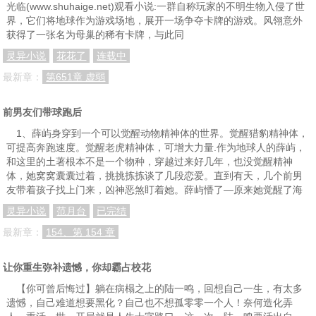
光临(www.shuhaige.net)观看小说:一群自称玩家的不明生物入侵了世
界，它们将地球作为游戏场地，展开一场争夺卡牌的游戏。风翎意外
获得了一张名为母巢的稀有卡牌，与此同
灵异小说
花花了
连载中
最新章：
第651章 虚弱
前男友们带球跑后
1、薛屿身穿到一个可以觉醒动物精神体的世界。觉醒猎豹精神体，
可提高奔跑速度。觉醒老虎精神体，可增大力量.作为地球人的薛屿，
和这里的土著根本不是一个物种，穿越过来好几年，也没觉醒精神
体，她窝窝囊囊过着，挑挑拣拣谈了几段恋爱。直到有天，几个前男
友带着孩子找上门来，凶神恶煞盯着她。薛屿懵了—原来她觉醒了海
灵异小说
范月台
已完结
最新章：
154、第 154 章
让你重生弥补遗憾，你却霸占校花
【你可曾后悔过】躺在病榻之上的陆一鸣，回想自己一生，有太多
遗憾，自己难道想要黑化？自己也不想孤零零一个人！奈何造化弄