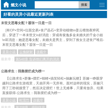
搜索
好看的灵异小说最近更新列表
末世文恶毒女配？嚣张一日是一日
[有CP+空间+位面交易+丧尸晶石+变异动植物\n姜云檀熬夜猝死
后，穿进了一本末世文\n好消息：穿成有俊逸多金未婚夫的千金小姐
\n坏消息：她是恶毒女配，未婚夫是男主，穿到了推女主进丧尸堆后-
末世文恶毒女配？嚣张一日是一日
灵异小说
云挽财财
连载中
最新章：
第548章 告诉他们离开的消息
公路求生：我靠摆烂成为榜一
【公路求生+群像+摆烂+锦鲤+搞笑轻松+抽象玩梗】苏娅一睁眼穿
越到公路求生游戏里，天崩开局一无所有。面对这样的现实，苏娅只
用了三秒就接受了，然后决定摆烂！世上无难事，只要肯放弃。结果
直接获得-公路求生：我靠摆烂成为榜一
灵异小说
时雪竹
连载中
最新章：
第208章：得到信息