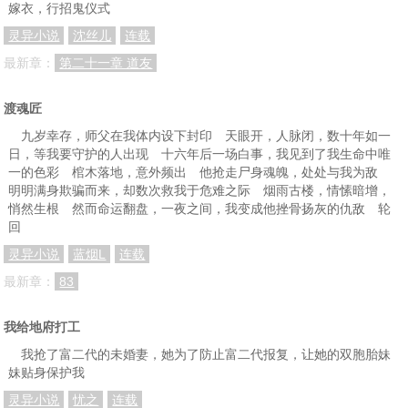
嫁衣，行招鬼仪式
灵异小说
沈丝儿
连载
最新章：
第二十一章 道友
渡魂匠
九岁幸存，师父在我体内设下封印 天眼开，人脉闭，数十年如一
日，等我要守护的人出现 十六年后一场白事，我见到了我生命中唯
一的色彩 棺木落地，意外频出 他抢走尸身魂魄，处处与我为敌
明明满身欺骗而来，却数次救我于危难之际 烟雨古楼，情愫暗增，
悄然生根 然而命运翻盘，一夜之间，我变成他挫骨扬灰的仇敌 轮
回
灵异小说
蓝烟L
连载
最新章：
83
我给地府打工
我抢了富二代的未婚妻，她为了防止富二代报复，让她的双胞胎妹
妹贴身保护我
灵异小说
忧之
连载