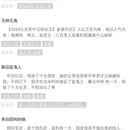
最新章：
第146章 生死之夜
无神无鬼
【2018泛灵异中元祭征文】参赛作品】人以万灵为食，鬼以人气为
食；鬼佛塔、商丘，血昆仑，八百里人皇墓到底藏着什么秘密
灵异小说
近海之岛
连载
最新章：
第47章 说服
极品捉鬼人
毕业以后，我谈了个女朋友。她的父母说我有车有房才让她嫁给
我。不得已下，我才在业余时间做起了捉鬼人，赚点外快 有一天，我
接了个大生意，不想却出了事
灵异小说
棱桭
连载
最新章：
第一百四十四章 好久不见（大结局）
来自阴间的她
我叫安岩，是个纸扎匠，直到有一天，我发现亲手做出来的纸人…