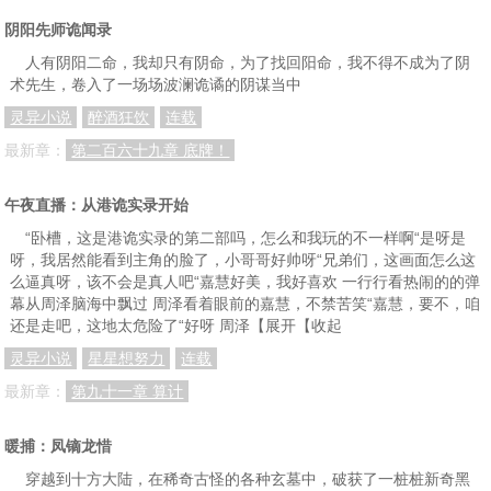
阴阳先师诡闻录
人有阴阳二命，我却只有阴命，为了找回阳命，我不得不成为了阴
术先生，卷入了一场场波澜诡谲的阴谋当中
灵异小说
醉酒狂饮
连载
最新章：
第二百六十九章 底牌！
午夜直播：从港诡实录开始
“卧槽，这是港诡实录的第二部吗，怎么和我玩的不一样啊“是呀是
呀，我居然能看到主角的脸了，小哥哥好帅呀“兄弟们，这画面怎么这
么逼真呀，该不会是真人吧“嘉慧好美，我好喜欢 一行行看热闹的的弹
幕从周泽脑海中飘过 周泽看着眼前的嘉慧，不禁苦笑“嘉慧，要不，咱
还是走吧，这地太危险了“好呀 周泽【展开【收起
灵异小说
星星想努力
连载
最新章：
第九十一章 算计
暖捕：凤镝龙惜
穿越到十方大陆，在稀奇古怪的各种玄墓中，破获了一桩桩新奇黑