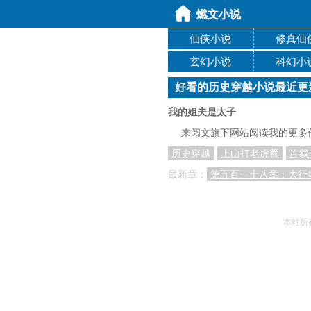
仙侠小说
修真仙
玄幻小说
科幻小
好看的历史穿越小说最近更
我的姐夫是太子
来阅文旗下网站阅读我的更多
历史穿越
上山打老虎额
连载
最新章：
第五百一十八章：大行
本站所