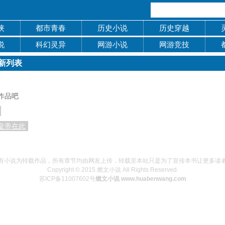
侠
都市青春
历史小说
历史穿越
说
科幻灵异
网游小说
网游竞技
新列表
作品吧
皇帝在此
有小说为转载作品，所有章节均由网友上传，转载至本站只是为了宣传本书让更多读
Copyright © 2015 燃文小说 All Rights Reserved.
苏ICP备11007602号
燃文小说 www.huabenwang.com