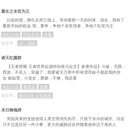
重生之末世为王
以前的我，挣扎在死亡线上，等待着那一天的到来，现在，我有了
重新开始的机会 我，要争，争他个末世强者，争他个乱世为王
科幻小说
浮生乱言
连载
最新章：
02：强化
诸天红颜群
【王者荣耀·王者世界起源特别单元征文】参赛作品】斗破，无限，
西游，不良人，穿越了，我要诸天万界中所有漂亮妹子都是我的侍
女 姬如雪，小龙女，萧媚，不够，我还要
科幻小说
暮菖蓝
连载
最新章：
第437章 少女沐浴
末日御魂师
突如其来的变故使得人类文明消失殆尽，只留下冰冷的城市。但这
只不过是区区一件小事，更大的威胁还在伴随着侥幸活下来的人