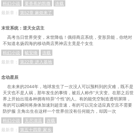
科幻小说
要香蕉的凯撒
连载
最新章：
第52章 麻烦来了
末世系统：逆天女店主
高考当日世界突变，末世降临！偶得商店系统，变形异能，你绝对
不知道名扬四海的移动商店男神店主竟是个女生
科幻小说
毓安绛
连载
最新章：
第22章 进入基地
念动星辰
在未来的2044年，地球发生了一次没人可以预料到的灾难，既不是
天灾也不是人祸，那年发生的事情，被后人称作“大灾变。在那之后世
界上开始出现各种拥有特异“个性”的人。有的能凭空制造透明屏障，
有的可以瞬间将身体加速到超音速，有的可以完全适应真空且不需要
防护服 主角出生在这样一个世界但没有任何能力，却因一次
科幻小说
无尽清流
连载
最新章：
第五十四章 家乡