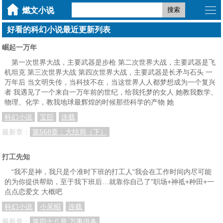
搜索
好看的科幻小说最近更新列表
崛起一万年
第一次世界大战，主要武器是步枪 第二次世界大战，主要武器是飞
机坦克 第三次世界大战 第四次世界大战，主要武器是长矛与石头 一
万年后 当文明失传，当科技不在，当这世界人人都梦想成为一个复兴
者 我遇见了一个来自一万年前的世纪，给我托梦的女人 她教我数学、
物理、化学，教我地球最辉煌的时候那些科学的产物 她
科幻小说
宝巨
连载
最新章：
第568章：大结局（下）
打工先知
“我不是神，我只是个准时下班的打工人“我会在工作时间内尽可能
的为你提供帮助，至于我下班后…就靠你自己了”职场+神祗+种田+一
点点恋爱文 大概吧
科幻小说
小呆昭
连载
最新章：
第四十八章 万事俱备