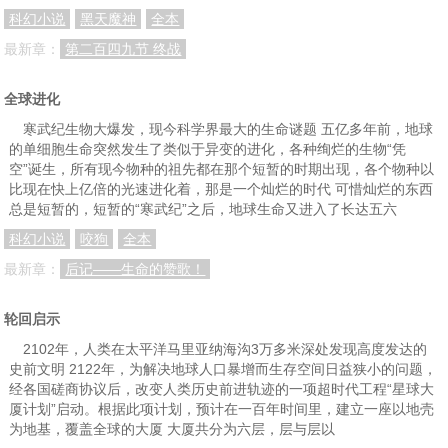
科幻小说
黑天魔神
全本
最新章：
第二百四九节 终战
全球进化
寒武纪生物大爆发，现今科学界最大的生命谜题 五亿多年前，地球
的单细胞生命突然发生了类似于异变的进化，各种绚烂的生物“凭
空”诞生，所有现今物种的祖先都在那个短暂的时期出现，各个物种以
比现在快上亿倍的光速进化着，那是一个灿烂的时代 可惜灿烂的东西
总是短暂的，短暂的“寒武纪”之后，地球生命又进入了长达五六
科幻小说
咬狗
全本
最新章：
后记——生命的赞歌！
轮回启示
2102年，人类在太平洋马里亚纳海沟3万多米深处发现高度发达的
史前文明 2122年，为解决地球人口暴增而生存空间日益狭小的问题，
经各国磋商协议后，改变人类历史前进轨迹的一项超时代工程“星球大
厦计划”启动。根据此项计划，预计在一百年时间里，建立一座以地壳
为地基，覆盖全球的大厦 大厦共分为六层，层与层以