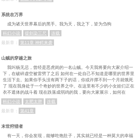
系统在万界
成为诸天世界幕后的黑手。我为天，我之下，皆为刍狗
科幻小说
提剑染三尺
连载
最新章：
第11章 神鳄来袭
山贼的穿越之旅
我叫杨无忌，曾经是恶虎岗的一名山贼。今天我将要向大家介绍一
下，在破碎虚空被雷劈了之后 如何在一处自己不知道是哪里的世界里
生活下去。如果你手头没有两下子的话，你或许撑不到一个月就饿死
了 现在我身处于一个奇妙的世界之中。在这里有不少的小女娃们正在
衣不遮体的战斗着 现在跌落成弱鸡的我，要向大家展示，如何在
科幻小说
太肥太胖
连载
最新章：
第41章
末世狩猎者
有一天，你会发现，能够吃饱肚子，其实就已经是一种莫大的幸福