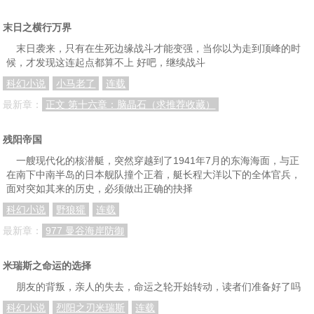
末日之横行万界
末日袭来，只有在生死边缘战斗才能变强，当你以为走到顶峰的时
候，才发现这连起点都算不上 好吧，继续战斗
科幻小说
小马老了
连载
最新章：
正文 第十六章：脑晶石（求推荐收藏）
残阳帝国
一艘现代化的核潜艇，突然穿越到了1941年7月的东海海面，与正
在南下中南半岛的日本舰队撞个正着，艇长程大洋以下的全体官兵，
面对突如其来的历史，必须做出正确的抉择
科幻小说
野狼獾
连载
最新章：
977 曼谷海岸防御
米瑞斯之命运的选择
朋友的背叛，亲人的失去，命运之轮开始转动，读者们准备好了吗
科幻小说
烈阳之刃米瑞斯
连载