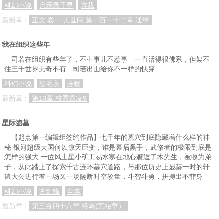
科幻小说
启示录千寻
连载
最新章：
正文 卷一 人世间 第一百一十二章 通缉
我在组织这些年
司若在组织有些年了，不生事儿不惹事，一直活得很佛系，但架不
住三千世界无奇不有…司若出山给你不一样的快穿
科幻小说
软毛衣
连载
最新章：
第13章 校园霸凌9
星际盗墓
【起点第一编辑组签约作品】七千年的墓穴到底隐藏着什么样的神
秘 银河超级大国何以惊天巨变，谁是幕后黑手，武修者的极限到底是
怎样的强大 一位风土星小矿工易水寒在地心邂逅了木先生，被收为弟
子，从此踏上了探索千古连环墓穴道路，与那位历史上显赫一时的轩
辕大公进行着一场又一场隔断时空较量，斗智斗勇，拼搏出不菲身
科幻小说
古剑锋
全本
最新章：
第三百四十八章 终焉(完结章）