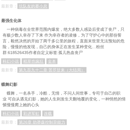
最新章：
坑队友的赛小息
最强生化体
一种病毒在全世界范围内爆发，绝大多数人感染后变成了丧尸，只
有极少数人幸存了下来 作为幸存者的凌修，为了守护心中的那份誓
言，毅然决然的开始了两千多公里的旅程，直面末世里无法预知的危
险，慢慢的他发现，自己的身体正在发生某种变化…粉丝
群:618526435作者自定义标签:孤儿热血丧尸
科幻小说
稻草也疯狂
全本
最新章：
第九百九十二章 苦尽甘来（大结局）
蝶舞幻影
蝶舞，一名杀手，冷酷，无情，不问人间世事，专司于自己的职
业 可自从遇见幻影，她的人生则发生天翻地覆的变化，一种悄然的情
愫慢慢爬上她的心头
科幻小说
彩进军虹
连载
最新章：
第26章 助莽森控制异能力