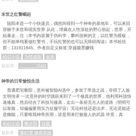
末世之红警崛起
陆阳本是一个小快递员，偶然间得到一个神奇的基地车，可以来回
穿梭于末世和现实世界 从此，埋藏在人性深处的野心勃起，世界，开
始暴走…注（本书内容属于伪科学，攀科技树的文，以红警为模板，
但不能单纯看做红警书，不玩红警的也可以无障碍阅读）本书粉丝
群：131911845。作者自定义标签:穿越腹黑赚钱
科幻小说
为情成痴
全本
最新章：
…………QAQ
神帝的日常愉悦生活
普通肥宅黎阳，意外被智能AI选中，参加了帝选之战，夺得了人族
文明传承 一次意外的时空跳跃来到了一个修真的世界，他利用科技快
速修真，然后结合了科技与修真，走出一条前无古人的道路（明明可
以靠脸，却偏偏要用实力征服宇宙）无论科技还是法术，无论灵能还
是幽能，只要唯我神帝所用，皆是用来打败敌人的武器 毕竟，真
科幻小说
黎沐阳
连载
最新章：
第87章 修真帝国