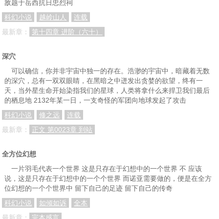
敌题于岳西抗日忠烈祠
科幻小说
越岭山人
连载
最新章：
第十四章 进阶（六十）
深穴
可以确信，你并非宇宙中独一的存在。浩渺的宇宙中，暗藏着无数
的深穴，总有一双双眼睛，在黑暗之中迸发出贪婪的欲望，终有一
天，当外星生命开始染指我们的星球，人类将拿什么来捍卫我们最后
的栖息地 2132年某一日，一支奇怪的军团向地球发起了攻击
科幻小说
修之远
连载
最新章：
正文 第0023章 到站
全方位幻想
一片羽毛代表一个世界 这是只存在于幻想中的一个世界 不 应该
说，这是只存在于幻想中的一个个世界 而诺亚需要做的，便是在全方
位幻想的一个个世界中 留下自己的足迹 留下自己的传奇
科幻小说
如倾如诉
全本
最新章：
完本感言