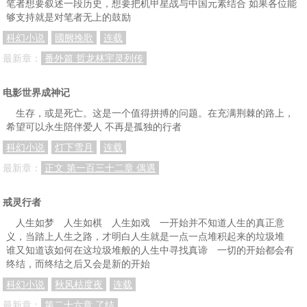
笔者想要叙述一段历史，想要把机甲星战与中国元素结合 如果各位能
够支持就是对笔者无上的鼓励
科幻小说
國阙挽歌
连载
最新章：
番外篇 哲龙林宇灵列传
电影世界成神记
生存，或是死亡。这是一个值得拼搏的问题。在充满荆棘的路上，
希望可以永生陪伴爱人 不再是孤独的行者
科幻小说
灯下雪月
连载
最新章：
正文 第一百三十二章 偶遇
戒灵行者
人生如梦 人生如棋 人生如戏 一开始并不知道人生的真正意
义，当踏上人生之路，才明白人生就是一点一点堆积起来的垃圾堆
谁又知道该如何在这垃圾堆般的人生中寻找真谛 一切的开始都会有
终结，而终结之后又会是新的开始
科幻小说
秋风枯度夜
连载
最新章：
第二十六章 了结