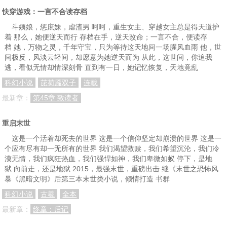
快穿游戏：一言不合读存档
斗姨娘，惩庶妹，虐渣男 呵呵，重生女主、穿越女主总是得天道护
着 那么，她便逆天而行 存档在手，逆天改命；一言不合，便读存
档 她，万物之灵，千年守宝，只为等待这天地间一场腥风血雨 他，世
间极反，风淡云轻间，却愿意为她逆天而为 从此，这世间，你追我
逃，看似无情却情深刻骨 直到有一日，她记忆恢复，天地竟乱
科幻小说
芘荷靥双子
连载
最新章：
第45章 致读者
重启末世
这是一个活着却死去的世界 这是一个信仰坚定却崩溃的世界 这是一
个应有尽有却一无所有的世界 我们渴望救赎，我们希望沉沦，我们冷
漠无情，我们疯狂热血，我们强悍如神，我们卑微如蚁 停下，是地
狱 向前走，还是地狱 2015，最强末世，重磅出击 继《末世之恐怖风
暴《黑暗文明》后第三本末世类小说，倾情打造 书群
科幻小说
古羲
全本
最新章：
终章：后记