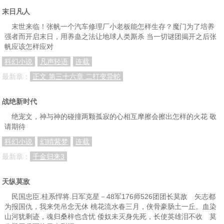
末日凡人
末世来临！张帆一个汽车修理厂小老板能怎样生存？魔门为了培养
强者而开启末日，用养蛊之法让地球人类厮杀 当一切谜团揭开之后张
帆应该怎样应对
科幻小说
凡声轻语
连载
最新章：
正文 第三十六章 二打变异蛇
战绝新时代
绝宠文，神与神的碰撞两颗孤寂的心相互摩擦会擦出怎样的火花 敬
请期待
科幻小说
幻晴紫梦
连载
最新章：
千金归来3
天纵莫敌
民国忠臣.桂系悍将.日军克星－48军176师526团团长莫敌 矢志都
为报国仇，我来凭吊念无休 桃花流水春三月，侠骨豪肠土一丘。血染
山河犹剩迹，魂归桑梓也含忧 倭奴未灭身先死，长使英雄泪不收 莫