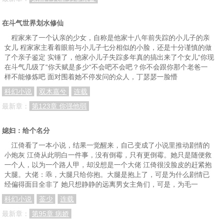
在斗气世界划水修仙
程家来了一个认亲的少女，自称是他家十八年前失踪的小儿子的亲
女儿 程家家主看着眼前与小儿子七分相似的小脸，还是十分谨慎的做
了个亲子鉴定 实锤了，他家小儿子失踪多年真的搞出来了个女儿“你现
在斗气几级了“你天赋是多少“不会吧不会吧？你不会跟你那个老爸一
样不能修炼吧 面对围着她不停发问的众人，丁瑟瑟一脸懵
科幻小说
双木嘉兮
连载
最新章：
第123章 你强他弱
媳妇：给个名分
江倚看了一本小说，结果一觉醒来，自己变成了小说里推动剧情的
小炮灰 江倚从此明白一件事，没有倒霉，只有更倒霉。她只是随便救
一个人，以为一个路人甲，却没想是一个大佬 江倚很没脸皮的赶紧抱
大腿。大佬：乖，大腿只给你抱。大腿是抱上了，可是为什么剧情已
经偏得面目全非了 她只想静静的远离男女主角们，可是，为毛一
科幻小说
菳少
连载
最新章：
第95章 病娇