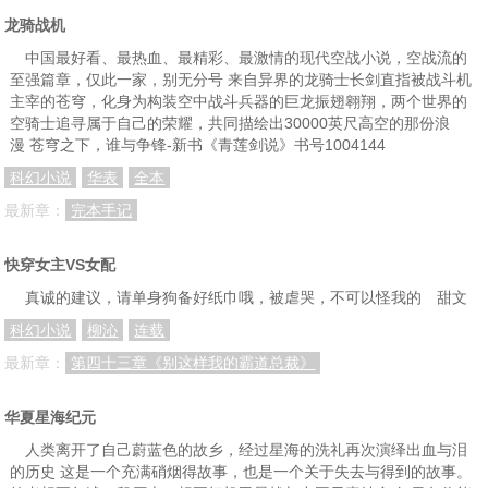
龙骑战机
中国最好看、最热血、最精彩、最激情的现代空战小说，空战流的
至强篇章，仅此一家，别无分号 来自异界的龙骑士长剑直指被战斗机
主宰的苍穹，化身为构装空中战斗兵器的巨龙振翅翱翔，两个世界的
空骑士追寻属于自己的荣耀，共同描绘出30000英尺高空的那份浪
漫 苍穹之下，谁与争锋-新书《青莲剑说》书号1004144
科幻小说
华表
全本
最新章：
完本手记
快穿女主VS女配
真诚的建议，请单身狗备好纸巾哦，被虐哭，不可以怪我的 甜文
科幻小说
柳沁
连载
最新章：
第四十三章《别这样我的霸道总裁》
华夏星海纪元
人类离开了自己蔚蓝色的故乡，经过星海的洗礼再次演绎出血与泪
的历史 这是一个充满硝烟得故事，也是一个关于失去与得到的故事。