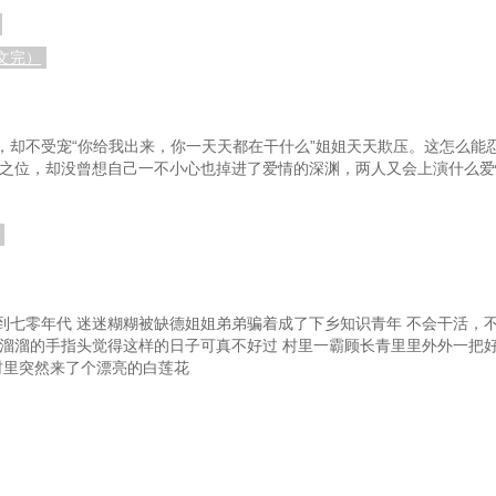
错了
第八十六章 达成共识
提哪壶
第八十九章 平平安安
文完）
什么
第九十二章 成功了
弱
第九十五章 将计就计
，却不受宠“你给我出来，你一天天都在干什么”姐姐天天欺压。这怎么能
妃之位，却没曾想自己一不小心也掉进了爱情的深渊，两人又会上演什么爱
了
第九十八章 恼羞成怒
第一百零一章 一厢情愿
了
第一百零四章 什么目的
弄人
第一百零七章 邪门的很
到七零年代 迷迷糊糊被缺德姐姐弟弟骗着成了下乡知识青年 不会干活，不
笑容
第一百一十章 小九千岁
滑溜溜的手指头觉得这样的日子可真不好过 村里一霸顾长青里里外外一把好
村里突然来了个漂亮的白莲花
儒
第一百一十三章 七窍流血
第
京
第一百一十六章 小生命
第
森林
第一百一十九章 太离谱了
祭祀
第一百二十二章 跑的飞快
第