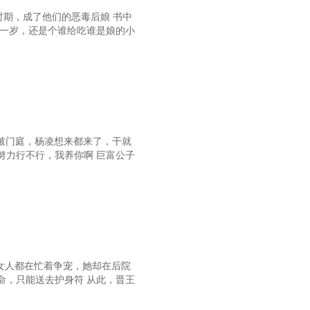
时期，成了他们的恶毒后娘 书中
第一百二十六章 使不得
十一岁，还是个谁给吃谁是娘的小
一百二十九章 是他高估了
第一百三十二章 傀儡兵
百三十五章 毒舌东方莺韵
一百三十八章 情绪敏感
的破门庭，杨凌想来都来了，干就
一百四十一章 走为上策
努力行不行，我养你啊 巨富公子
一百四十四章 真是命大
一百四十七章 老天捉弄人
百五十章 头脑清醒李惠云
一百五十三章 不能留了
女人都在忙着争宠，她却在后院
一百五十六章 如此偶遇
命，只能送去护身符 从此，晋王
一百五十九章 语出惊人