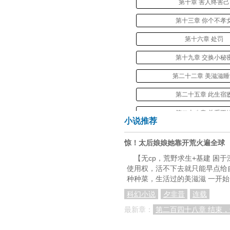
第十章 害人终害己
第十三章 你个不孝
第十六章 处罚
第十九章 交换小秘
第二十二章 美滋滋
第二十五章 此生宿
第二十八章 关系不
小说推荐
第三十一章 回苏府
惊！太后娘娘她靠开荒火遍全球
第三十四章 贵妃苏
【无cp，荒野求生+基建 
使用权，活不下去就只能早点给
第三十七章 还挺有
种种菜，生活过的美滋滋 一开
第四十章 你自找的
科幻小说
夕非昔
连载
第四十三章 自不量
最新章：
第二百四十八章 结束
第四十六章 人善被