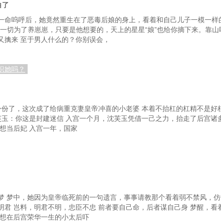
白了
了
第五十章 悲痛万分
第
一命呜呼后，她竟然重生在了恶毒后娘的身上，看着和自己儿子一模一样
，一切为了养崽崽，只要是他想要的，天上的星星“娘”也给你摘下来。靠
人吗
第五十三章 重做姐妹
又擒来 至于男人什么的？你别误会，
心
第五十六章 真的没事
起
第五十九章 要去江南了
识她吗？
周
第六十二章 宗淳
皮囊
第六十五章 本官不挑
身份了，这次成了给病重克妻皇帝冲喜的小老婆 本着不抬杠的杠精不是好
芙玉：你这是封建迷信 入宫一个月，沈芙玉凭借一己之力，抬走了后宫诸
被抓
第六十八章 你在玩火
想当后妃 入宫一年，国家
第七十一章 气昏了头
第七十四章 不是她吹
感情
第七十七章 他不够男人
的
第八十章 麒麟狱阵
梦 梦中，她因为皇帝临死前的一句遗言，事事请教那个看着弱不禁风，
明君 岂料，明君不明，忠臣不忠 前者要自己命，后者谋自己身 梦醒，看
目的
第八十三章 脸都丢尽了
还想在后宫荣华一生的小太后吓