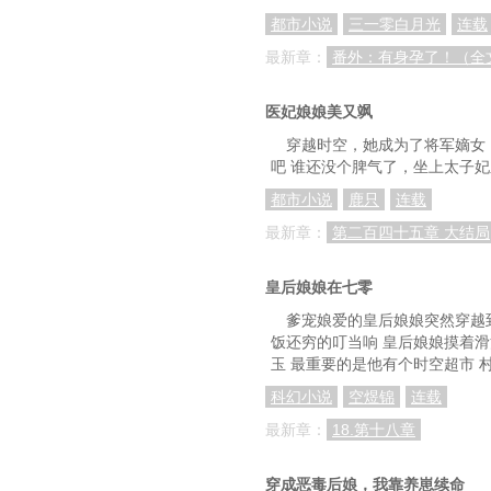
第八十五章 是她看
都市小说
三一零白月光
连载
第八十八章 哪壶不开
最新章：
番外：有身孕了！（全
第九十一章 管他做
医妃娘娘美又飒
第九十四章 气息微
穿越时空，她成为了将军嫡女
吧 谁还没个脾气了，坐上太子
第九十七章 帮大忙
都市小说
鹿只
连载
第一百章 分外奇怪
最新章：
第二百四十五章 大结局
第一百零三章 凑巧
第一百零六章 造化
皇后娘娘在七零
爹宠娘爱的皇后娘娘突然穿越
第一百零九章 得逞的
饭还穷的叮当响 皇后娘娘摸着
玉 最重要的是他有个时空超市 
第一百一十二章 侏
科幻小说
空煜锦
连载
第一百一十五章 回
最新章：
18.第十八章
第一百一十八章 原始
第一百二十一章 放血
穿成恶毒后娘，我靠养崽续命