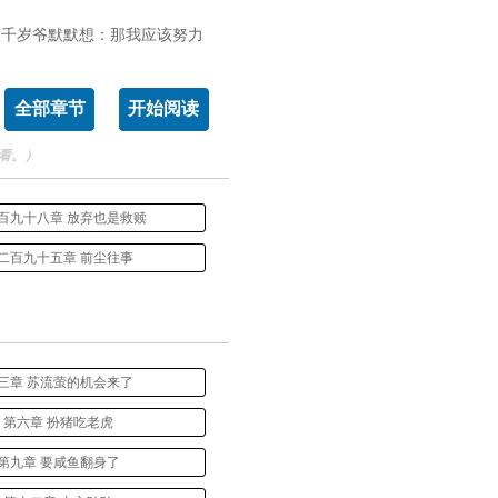
”千岁爷默默想：那我应该努力
全部章节
开始阅读
看。）
百九十八章 放弃也是救赎
二百九十五章 前尘往事
三章 苏流萤的机会来了
第六章 扮猪吃老虎
第九章 要咸鱼翻身了