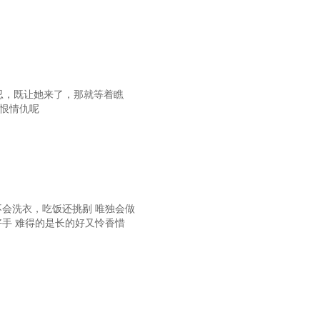
第八十七章 有何目的
第九十章 重归于好
第九十三章 药烟
第九十六章 喝不死人的
忍，既让她来了，那就等着瞧
恨情仇呢
第九十九章 土味情话
第一百零二章 小狗剩
第一百零五章 憨憨贾二
第一百零八章 心猿意马
会洗衣，吃饭还挑剔 唯独会做
第一百一十一章小主子
手 难得的是长的好又怜香惜
一百一十四章 我在练字
一百一十七章 举一反三
第一百二十章 如此野人
一百二十三章 劫后余生