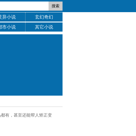
搜索
灵异小说
玄幻奇幻
都市小说
其它小说
品都有，甚至还能帮人矫正变