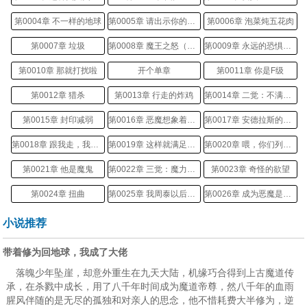
第0004章 不一样的地球
第0005章 请出示你的玩家执照
第0006章 泡菜炖五花肉
第0007章 垃圾
第0008章 魔王之怒（感谢书友0638的打赏）
第0009章 永远的恐惧（感谢成都第一锐雯的打赏）
第0010章 那就打扰啦
开个单章
第0011章 你是F级
第0012章 猎杀
第0013章 行走的炸鸡
第0014章 二觉：不满足的饥饿
第0015章 封印减弱
第0016章 恶魔想象着天使
第0017章 安德拉斯的力量
第0018章 跟我走，我们去教育小屁孩
第0019章 这样就满足了？
第0020章 喂，你们列阵啊
第0021章 他是魔鬼
第0022章 三觉：魔力转换
第0023章 奇怪的欲望
第0024章 扭曲
第0025章 我周泰以后就是你的盾牌
第0026章 成为恶魔是摆脱平庸的唯一出路
第0027章 魔法石没了
第0028章 万岁
第0029章 啊！好中二啊
小说推荐
第0030章 B级治疗师
第0031章 休息一下吧
第0032章 别脏我兵线
带着修为回地球，我成了大佬
第0033章 还是青铜
第0034章 骚动
第0035章 暗戟
落魄少年坠崖，却意外重生在九天大陆，机缘巧合得到上古魔道传
承，在杀戮中成长，用了八千年时间成为魔道帝尊，然八千年的血雨
第0036章 例行检查
第0037章 一般的道德标准：我不是好人
第0038章 继续狩猎
腥风伴随的是无尽的孤独和对亲人的思念，他不惜耗费大半修为，逆