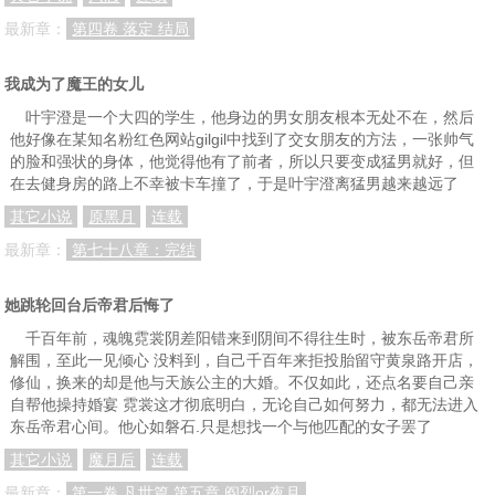
最新章：
第四卷 落定 结局
我成为了魔王的女儿
叶宇澄是一个大四的学生，他身边的男女朋友根本无处不在，然后
他好像在某知名粉红色网站gilgil中找到了交女朋友的方法，一张帅气
的脸和强状的身体，他觉得他有了前者，所以只要变成猛男就好，但
在去健身房的路上不幸被卡车撞了，于是叶宇澄离猛男越来越远了
其它小说
原黑月
连载
最新章：
第七十八章：完结
她跳轮回台后帝君后悔了
千百年前，魂魄霓裳阴差阳错来到阴间不得往生时，被东岳帝君所
解围，至此一见倾心 没料到，自己千百年来拒投胎留守黄泉路开店，
修仙，换来的却是他与天族公主的大婚。不仅如此，还点名要自己亲
自帮他操持婚宴 霓裳这才彻底明白，无论自己如何努力，都无法进入
东岳帝君心间。他心如磐石.只是想找一个与他匹配的女子罢了
其它小说
魔月后
连载
最新章：
第一卷 凡世篇 第五章 阎烈or夜月