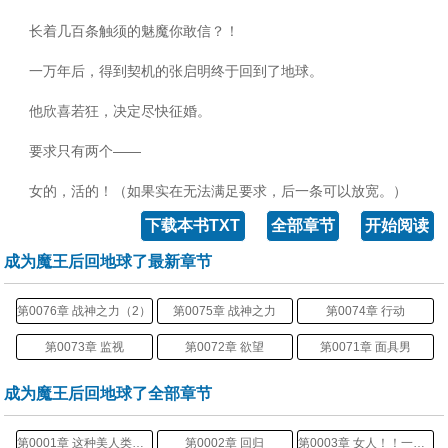
长着几百条触须的魅魔你敢信？！
一万年后，得到契机的张启明终于回到了地球。
他欣喜若狂，决定尽快征婚。
要求只有两个——
女的，活的！（如果实在无法满足要求，后一条可以放宽。）
下载本书TXT
全部章节
开始阅读
成为魔王后回地球了最新章节
第0076章 战神之力（2）
第0075章 战神之力
第0074章 行动
第0073章 监视
第0072章 欲望
第0071章 面具男
成为魔王后回地球了全部章节
第0001章 这种美人类无法理解
第0002章 回归
第0003章 女人！！一个女人！（感谢读书改变人生的打赏