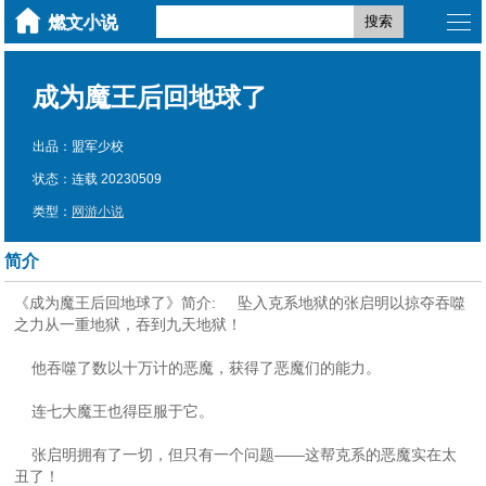
搜索
成为魔王后回地球了
出品：盟军少校
状态：连载 20230509
类型：
网游小说
简介
《成为魔王后回地球了》简介: 坠入克系地狱的张启明以掠夺吞噬
之力从一重地狱，吞到九天地狱！
他吞噬了数以十万计的恶魔，获得了恶魔们的能力。
连七大魔王也得臣服于它。
张启明拥有了一切，但只有一个问题——这帮克系的恶魔实在太
丑了！