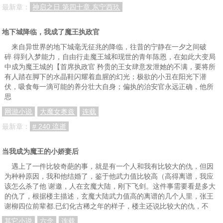
最新章：
神启之日 第四十章 东宁西玖
地下城降临，我成了魔王执政官
来自异世界的地下城毫无征兆的降临，往昔的宁静在一夕之间破
碎 得到入梦能力，自由行走魔王城和现世的青年陈恩，在如此大变局
中成为魔王城的【首席执政官 矜贵的王女肆意发泄她的不满，要将所
有人踏在脚下的水晶鞋闪耀着血腥的幻光；极欲的小丑在阳光下潜
伏，吸食每一滴可能的养分壮大自身；偏执的治安官永远正确，他所
思
网游小说
大魔女奥兹
连载
最新章：
# 240 流逝
当我成为魔王的小娇妻后
遇上了一件比较奇葩的事，就是有一个人和我有比较大的仇，但因
为种种原因，我和他结婚了，鉴于他武力值比较高（高得离谱，我应
该怎么杀了他 谢邀，人在玄魔大陆，刚下飞剑。这件事需要看是多大
的仇了，根据楼主描述，玄魔大陆武力值高的离谱的几个人里，张王
谢柳四位前辈都.已幻化古稀之年的样子，楼主还说比较大的仇，不
其它小说
六念
连载