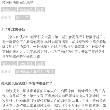
转时间法则回到地球
第0039章 地狱犬
第0040章 裂隙的碎片
第0041章 红玫瑰的支持
都市小说
黔北布衣
连载
第0042章 了解装备
第0043章 你疯了？
第0044章 你用了什么？
最新章：
第335章
第0045章 车妍妍的震撼
第0046章 噗......
第0047章 小队
为了地球去修仙
第0048章 SSS级能力
第0049章 我想和你......
第0050章 臣服之力
【创世仙侠2019创新征文大赏（第二期】参赛作品】孙蒙穿越了，
第0051章 变异怪物
第0052章 六人小队与魔鬼
开个单章
有一群观众正在看着他醒来 本以为是直播流，却没想到身上肩负着地
球文明兴亡的责任。一款神秘的游戏将无数文明囊括其中，孙蒙这个
第0053章 死亡的恐惧
第0054章 魔神之躯
第0055章 这个时代的英雄
穿越而来的人，为了地球文明，也为了自己的生存，开始了穿越各个
世界完成任务的修真之路
第0056章 我在养虎为患？！
第0057章 进入S级大门
第0058章 异次元的大陆
仙侠小说
梦幻后主
连载
第0059章 异次元的人
第0060章 系统排出
第0061章 丽娜
最新章：
第四百五十五章为了地球
第0062章 雪花牛肉
第0063章 热热的东西流入我的体内
第0064章 哇，恶心
传承国风后我成为考古博主爆红了
第0065章 狩猎S级
第0066章 双足飞龙
第0067章 大量经验值
何浣溪上一世被亲戚害的家破人亡，穷困潦倒，机缘巧合去到了古
第0068章 神秘男子
第0069章
第0070章 低素质的恶魔
代，奋斗成了史上第一女官 正当她以为自己即将走向人生巅峰时，一
次意外，让她重新回到现代家破人亡的两年前 从此，手拿古代传承名
第0071章 面具男
第0072章 欲望
第0073章 监视
扬天下，拳打极品亲戚威风凛凛，脚踢邪祟小人净化世界 颤抖吧，渣
第0074章 行动
第0075章 战神之力
第0076章 战神之力（2）