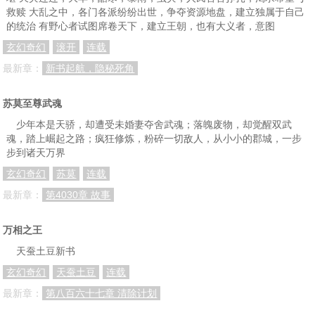
救赎 大乱之中，各门各派纷纷出世，争夺资源地盘，建立独属于自己
的统治 有野心者试图席卷天下，建立王朝，也有大义者，意图
玄幻奇幻
滚开
连载
最新章：
新书起航，隐秘死角
苏莫至尊武魂
少年本是天骄，却遭受未婚妻夺舍武魂；落魄废物，却觉醒双武
魂，踏上崛起之路；疯狂修炼，粉碎一切敌人，从小小的郡城，一步
步到诸天万界
玄幻奇幻
苏莫
连载
最新章：
第4030章 故事
万相之王
天蚕土豆新书
玄幻奇幻
天蚕土豆
连载
最新章：
第八百六十七章 清除计划