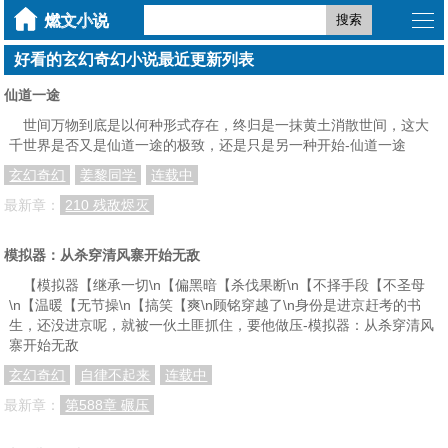
搜索
好看的玄幻奇幻小说最近更新列表
仙道一途
世间万物到底是以何种形式存在，终归是一抹黄土消散世间，这大
千世界是否又是仙道一途的极致，还是只是另一种开始-仙道一途
玄幻奇幻
姜黎同学
连载中
最新章：
210 残敌烬灭
模拟器：从杀穿清风寨开始无敌
【模拟器【继承一切\n【偏黑暗【杀伐果断\n【不择手段【不圣母
\n【温暖【无节操\n【搞笑【爽\n顾铭穿越了\n身份是进京赶考的书
生，还没进京呢，就被一伙土匪抓住，要他做压-模拟器：从杀穿清风
寨开始无敌
玄幻奇幻
自律不起来
连载中
最新章：
第588章 碾压