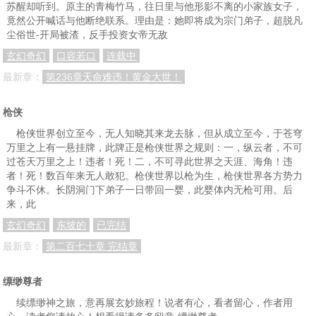
苏醒却听到。原主的青梅竹马，往日里与他形影不离的小家族女子，
竟然公开喊话与他断绝联系。理由是：她即将成为宗门弟子，超脱凡
尘俗世-开局被渣，反手投资女帝无敌
玄幻奇幻
口容若口
连载中
最新章：
第236章天命难违！黄金大世！
枪侠
枪侠世界创立至今，无人知晓其来龙去脉，但从成立至今，于苍穹
万里之上有一悬挂牌，此牌正是枪侠世界之规则：一，纵云者，不可
过苍天万里之上！违者！死！二，不可寻此世界之天涯、海角！违
者！死！数百年来无人敢犯。枪侠世界以枪为生，枪侠世界各方势力
争斗不休。长阴洞门下弟子一日带回一婴，此婴体内无枪可用。后
来，此
玄幻奇幻
东坡的
已完结
最新章：
第二百七十章 完结章
缥缈尊者
续缥缈神之旅，意再展玄妙旅程！说者有心，看者留心，作者用