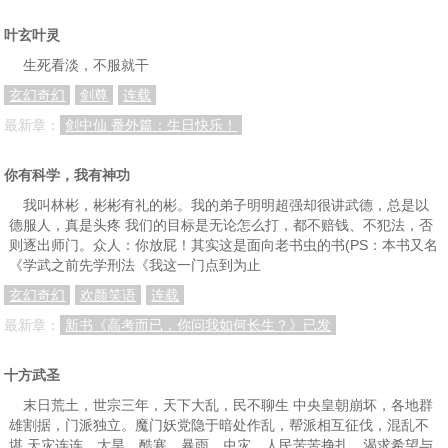
叶玄叶灵
生死看淡，不服就干
玄幻奇幻
剑尊
连载
最新章：
剑中仙 番外篇：生日快乐！
你有科学，我有神功
我叫林彬，彬彬有礼的彬。我的弟子明明超强却很讲武德，总是以
德服人，真是头疼 我们的目标是无论怎么打，都不赔钱、不犯法，否
则逐出师门。众人：你放屁！其实这是面向老书虫的书(PS：本书又名
《学武之前先学刑法《我这一门点到为止
玄幻奇幻
欢颜笑语
连载
最新章：
新书《高考而已，你问我如何长生？》已发
十方武圣
末日荒土，世宗三年，天下大乱，民不聊生 中央皇朝崩坏，各地群
雄割据，门派独立。魔门妖党隐于暗处作乱，帮派相互征伐，混乱不
堪 天灾连连，大旱，酷寒，暴雨，虫灾，人民苦苦挣扎，渴求希望与