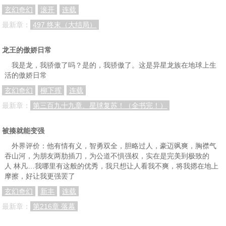
玄幻奇幻
滚开
连载
最新章：
497 终末（大结局）
龙王的傲娇日常
我是龙，我骄傲了吗？是的，我骄傲了。这是异星龙族在地球上生
活的傲娇日常
玄幻奇幻
柳下挥
连载
最新章：
第三百九十九章、星球复苏！（全书完！）
被揍就能变强
外界评价：他有情有义，智勇双全，胆略过人，豪迈飒爽，胸襟气
吞山河，为朋友两肋插刀，为公道不惧强权，实在是完美到极致的
人 林凡…我哪里有这般的优秀，我只想让人看我不爽，将我摁在地上
摩擦，好让我更强罢了
玄幻奇幻
新丰
连载
最新章：
第216章 落幕