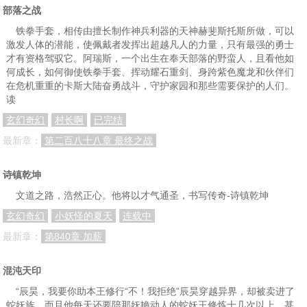
部落之战
铁拳手套，相传由擅长制作神兵利器的天神赫斐斯托斯所做，可以
激发人体的潜能，使佩戴者发挥出超越凡人的力量，只有最强的勇士
才有资格驾驭它。阿瑞斯，一个出生在奉天部落的野蛮人，且看他如
何成长，如何御使铁拳手套、挥动耀石重剑、身跨紫色魔龙和伙伴们
在危机重重的卡斯大陆奋勇战斗，守护家园和那些需要保护的人们。
读
玄幻奇幻
村长啊
已完结
最新章：
第二百八十八章 最终之战
诗镇乾坤
文道之路，浩然正心。他将以才气通圣，书写传奇-诗镇乾坤
玄幻奇幻
小妖怪的夏天
连载中
最新章：
第840章 加薪
混沌天印
“辰昊，我要你助本王修行“不！我拒绝”辰昊穿越异界，却被卖进了
蛇妖族，而且他每天还要陪那妖艳动人的蛇妖王修炼十几次以上，甚