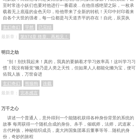
至时常连小妖们也要对他进行一番霸凌…在他倍感绝望之际，一枚承
载着无上底蕴的金色天印，给他带来了全新的转机！天印中封印着来
自各个大世的强者，每一位都是与天道齐平的存在！自此，辰昊执
玄幻奇幻
宇然
已完结
最新章：
第974章 终章、再相见！
明日之劫
“别！别扶我起来！真的，我真的要躺着才学习效率高！这叫学习习
惯！我没有睡觉”懒乃是人类之天性，但如果人人都能化懒为宝，便可
佑我人族，万世奋进
玄幻奇幻
熊狼狗
连载
最新章：
完本感言
万千之心
讲述一个普通人，意外得到一个能随机获得各种身份背景的系统的
故事 每周获得一个随机合成的身份。杀手，催眠师，法师，武道家，
古代种族，神秘组织成员，庞大跨国集团幕后董事等等…随机的身
份，奇妙的旅程