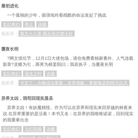
最初进化
一个孤独的少年，倔强地对着残酷的命运发起了挑战
玄幻奇幻
卷土
连载
最新章：
第九十八章 陨石形态擎天柱
覆夜长明
?网文填坑节，12月1日大佬包场，请你免费看独家番外、人气连载
新章?灵蝶为引，两界为棋姜阳曰：我若执子，当覆夜长明
玄幻奇幻
逆水之叶
连载
最新章：
卡文了，今晚没法更新，非常抱歉，更新推迟到明天白天
异界太凶，我苟回现实显圣
异界太凶！有妖魔精怪。作为可以在异界和现实来回穿越的林夜来
说 在异界重要的是活着！本书又名：在异界的我唯唯诺诺，回到现实
的我重拳出击
玄幻奇幻
九灯和善
连载