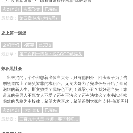
心，读者您请放心！想看得请多多留意-缥缈尊者
玄幻奇幻
火翼飞龙
已完结
最新章：
第四章 恢复(大结局）
史上第一混蛋
玄幻奇幻
v苏弃
已完结
最新章：
第二百四十四章：说GOGO就爆头
兼职黑社会
出来混的，个个都想着出位当大哥，只有他例外。回头浪子为了告
别黑道踏上了啼笑皆非的求职路。无良大哥为了完成任务开始了奉旨
泡妞的新人生。斯文败类？我好色不乱！跳梁小丑？我好运当头！难
道真的是男人不坏女人不爱？还有王法么？还有法律么？本书以轻松
幽默的风格为主旋律，希望大家喜欢，希望得到大家的支持-兼职黑社
玄幻奇幻
吹灯鬼Ｅ
已完结
最新章：
三百九十八章 老师，要了我吧...