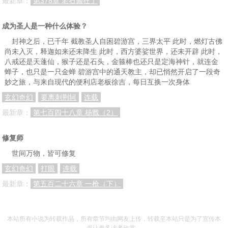
最新章：
第378章 老石癫狂了
成为圣人是一种什么体验？
封神之后，已千年 截教圣人自困碧游宫，三界太平 此时，燃灯古佛
尚未入灭，释迦如来还未降生 此时，西方婆娑世界，还未开辟 此时，
八戒还是天蓬仙，猴子还是石头，金箍棒也还只是定海神针，就连金
蝉子，也只是一只金蝉 碧游宫中的通天教主，却已悄然开启了一段奇
妙之旅，与来自现代的便利店老板徐吉，每日互换一次身体
玄幻奇幻
要离刺荆轲
连载
最新章：
第七百四十八章 杨戬（2）
修复师
世间万物，皆可修复
玄幻奇幻
打眼
连载
最新章：
第五百二十六章 一枪（下）
本站所有小说为转载作品，所有章节均由网友上传，转载至本站只是为了宣传本