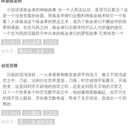
终极炼金师
小说讲述炼金者的神秘故事·当一个人死去以后，是否可以复活？这
是一个没有答案的命题。而炼金术师们企图利用炼金秘术给它一个答
案！人体炼成这个炼金界的禁忌之术，成为了炼金者们不懈追求的境
界和课题。在生与死之间，炼金者们企图寻找可以人为穿越的捷径。
一个生与死的话题所引申出来的炼金者们的爱恨故事·它将给您一个
玄幻奇幻
追日雄鹰
已完结
最新章：
番外02：爸爸？！
创世邪尊
沉寂的混沌深处，一人身着紫袍银发披肩手持战刀，傲立于混沌虚
空之中。刀起，法则衍生世界显现，刀落，时空崩塌宇宙覆灭。天地
色变，这是回到开天辟地的创世之时，还是走到毁天灭地的灭世之
日？一个世界多个时空无数宇宙之中，他却像彗星般崛起，光芒万丈
的现于世人眼前，开创着无数奇迹，带来了无尽传说，造就出一个邪
尊的
玄幻奇幻
七月飘血
已完结
最新章：
第十八章 破阵变故