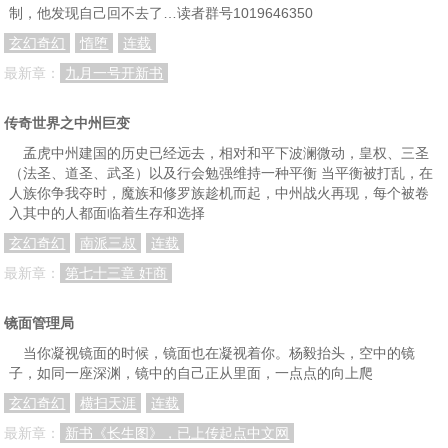
制，他发现自己回不去了…读者群号1019646350
玄幻奇幻
惰堕
连载
最新章：
九月一号开新书
传奇世界之中州巨变
孟虎中州建国的历史已经远去，相对和平下波澜微动，皇权、三圣
（法圣、道圣、武圣）以及行会勉强维持一种平衡 当平衡被打乱，在
人族你争我夺时，魔族和修罗族趁机而起，中州战火再现，每个被卷
入其中的人都面临着生存和选择
玄幻奇幻
南派三叔
连载
最新章：
第七十三章 奸商
镜面管理局
当你凝视镜面的时候，镜面也在凝视着你。杨毅抬头，空中的镜
子，如同一座深渊，镜中的自己正从里面，一点点的向上爬
玄幻奇幻
横扫天涯
连载
最新章：
新书《长生图》，已上传起点中文网