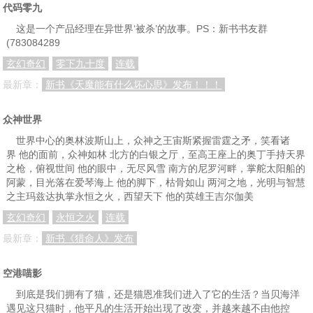
代码零九
这是一个产品经理在异世界‘被杀’的故事。PS：新书书友群
(783084289
玄幻奇幻
零下九十度
连载
最新章：
新书《天魔能有什么坏心思》发布！！！
众神世界
世界中心的奥林波斯山上，众神之王宙斯紧握雷霆之矛，笑看诸
界 他的面前，众神如林 北方的白银之厅，至高王座上的奥丁手持天界
之枪，俯视世间 他的眼中，无尽风雪 南方的尼罗河畔，掌舵太阳船的
阿蒙，目光落在爱琴海上 他的脚下，枯骨如山 两河之地，光明与智慧
之主玛兹达执掌永恒之火，西望天下 他的英雄王吉尔伽美
玄幻奇幻
永恒之火
连载
最新章：
新书《猎命人》发布
空港喵影
到底是我们拥有了猫，还是猫恩准我们进入了它的生活？当贝海洋
遇见这只猫时，他平凡的生活开始出现了改变，并越来越不由他控