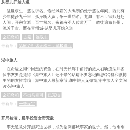
从婴儿开始入道
乱世求生，盛世求名。饱经风霜的大禹朝仍处于盛世年间。西北有
少年徒步九千里，孤身斩大妖，争一世功名。龙湖，有不世宗师赶赴
人间，开宗立派，百世留名。帝都有圣人传道万千，教徒遍布各州，
流芳千古。而在青州城-从婴儿开始入道
玄幻奇幻
古羲
连载中
最新章：
第507章 诸天榜三，皇极道心
湖中旅人
在命运之湖中回溯的双鱼，在时光长廊中前行的旅人召唤流法师各
位书友要是觉得《湖中旅人》还不错的话请不要忘记向您QQ群和微博
里的朋友推荐哦！湖中旅人最新章节,湖中旅人无弹窗,湖中旅人全文阅
读-湖中旅人
玄幻奇幻
不出马赛可
已完结
最新章：
一些设定
开局被渣，反手投资女帝无敌
李无道意外穿越武道世界，成为临渊郡城李家的世子。然，他刚刚