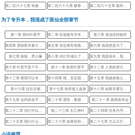
第二百六十七章 有缘再见！
第二百六十六章 极寒属性的神赐！
第二百六十五章 炼药钟四响，全城震动。
为了专升本，我混成了医仙全部章节
第一章 我叫叶星宇
第二章 应该能专升本吧？
第三章 渐冻症特效药
第四章 震惊医学泰斗一整年
第五章 张定将军有救了！
第六章 他居然是为了专升本？？
第七章 咳咳，男人嘛
第八章 你们羊城出了个妖孽
第九章 我是校长，我被锁在学校外面了
第十章 叶星宇是个不学无术之辈
第十一章 歌星叶星宇
第十二章 人类的潜力是无限的
第十三章 那我可以专升本了吗？
第十四章 我，安定国，打死不解释！
第十五章 我速效救心丸呢？
第十六章 赶往京都
第十七章 热邪侵入血脉
第十八章 如果非要注射，就先拿我试药吧
第十九章 这药的名字，就叫子君
第二十章 震惊，教授级人物这样说
第二十一章 新闻发布会
第二十二章 你们可以称呼我为天冬
第二十三章 太乙神针
第二十四章 任务代号-黎明
第二十五章 我们什么没见过？
第二十六章 如果你孙子就是天冬呢？
第二十七章 怎么又打喷嚏？
第二十八章 怎么会是你这个骗子
第二十九章 队长，真的不用出手吗
第三十章 网红慧慧
小说推荐