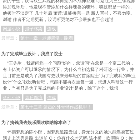
家的千金，获得双生武魂的林何觉的不成神都难 可是在为三生镇魂鼎
第六十七章 精心计划
第六十八章 好一个良民！
第六十九章 吔屎啦你！
添加魂环后，他发现不管添加什么样魂兽的魂环，魂技都是一样的，
他顿时不淡定了 几十年后 萧萧:谁能接完一鼎 新人写书，不喜勿喷。
第七十章 键仙出没，凡人退避
第七十一章 你们开心就好
第七十二章 赶走叶星宇！
谢谢 作者不定期更新，没词断更绝对不会最多也不会超过
第七十三章 马国宝是你爹不？
第七十四章 马六被人开盒子了
第七十五章 关于一个月胖五斤这件事
网游小说
混子林染
连载
第七十六章 永生！肺部纤维化逆转！
第七十七章 见家长
第七十八章 识时务者为俊杰
最新章：
第十一章：老师周漪，跑圈
第七十九章 系统激活，不明物体
第八十章 我看起来很像大嘴巴吗？
第八十一章 入职京都协和
为了完成毕业设计，我成了院士
第八十二章 你要不要吧
第八十三章 我儿有成龙之姿
第八十四章 人情冷暖医院知
“王先生，我请问您一个问题“好的，您请问“在您是一个富二代的，
有上亿资产可以继承的情况下，为什么当初选择了科研这一行业，并
第八十五章 人性经不起考验
第八十六章 恩将仇报
第八十七章 医者仁心 一视同仁
且目前更是成为了我国有史以来最年轻的首席院士“为了完成我的毕业
设计“什么“我没听错吧，您能不能再次重复一遍，您进入科研这一行
第八十八章 工具人朱雷
第八十九章 滚出协和！
第九十章 怎么特种兵都出来了？
业，当初只是为了完成您的毕业设计“是的，除了这个，我想
第九十一章 勇气可嘉，脑子不行
第九十二章 真相
第九十三章 惊恐的朱振亿
科幻小说
风丘颜凉
连载
第九十四章 闪到腰的雷震
第九十五章 下场
第九十六章 两年
最新章：
第七十三章 进击的外骨骼作战机甲！
第九十七章 黑夜里的烈火
第九十八章 小囡囡
第九十九章 我董理群不介意陪你玩玩
为了搞钱我去娱乐圈吹唢呐嫁本命了
第一百章 顶级黑卡
第一百零一章 都怪叶星宇
第一百零二章 我们是扫黑办的！
怀揣梦想的陈小橙，因梦想道路受阻，身无分文的她只能靠卖艺过
活走上选秀道路 出道前 Q：你有什么才艺吗 陈小橙：吹唢呐 Q：你
第一百零三章 尘封往事，沈忆巧之死
第一百零四章 恩断义绝
第一百零五章 往事成风