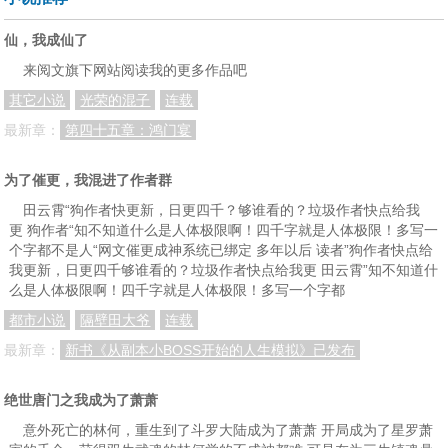
第三十一章 交给我就好了
第三十二章 新方向，癌症特效药
第三十三章 热搜第一
仙，我成仙了
第三十四章 你这细胞保熟吗？
第三十五章 玩不起是吧？
第三十六章 正义的使者
来阅文旗下网站阅读我的更多作品吧
其它小说
光荣的混子
连载
第三十七章 我看着难受！
第三十八章 安定国的孙女
第三十九章 怪物一般的天冬
最新章：
第四十五章：鸿门宴
第四十章 京都的第一场雪
第四十一章 暗潮涌动
第四十二章 矛头直指叶星宇
第四十三章 肇事逃逸的叶强国
第四十四章 叶星宇辱骂天冬
第四十五章 天冬的羊毛真好薅
为了催更，我混进了作者群
第四十六章 联系叶星宇
第四十七章 得知真相，愤怒的叶星宇。
第四十八章 秋后算账
田云霄“狗作者快更新，日更四千？够谁看的？垃圾作者快点给我
更 狗作者“知不知道什么是人体极限啊！四千字就是人体极限！多写一
第四十九章 清算开始
第五十章 死亡降临
第五十一章 叫我叶大胆
个字都不是人“网文催更成神系统已绑定 多年以后 读者”狗作者快点给
我更新，日更四千够谁看的？垃圾作者快点给我更 田云霄”知不知道什
第五十二章 你说你惹他干嘛？
第五十三章 又是美好的一天
第五十四章 你是谁！
么是人体极限啊！四千字就是人体极限！多写一个字都
第五十五章 晚了一步
第五十六章 抑郁症也是假的？
第五十七章 皇度什么公司？
都市小说
隔壁田大爷
连载
最新章：
新书《从副本小BOSS开始的人生模拟》已发布
第五十八章 大学老师
第五十九章 专升博？
第六十章 好年轻的老师
第六十一章 好！很有精神！
第六十二章 素云涛？不认识
第六十三章 我不要面子的吗？
绝世唐门之我成为了萧萧
第六十四章 没有人比我更懂
第六十五章 正经人谁自己写检讨书？
第六十六章 择一人，忠一生
意外死亡的林何，重生到了斗罗大陆成为了萧萧 开局成为了星罗萧