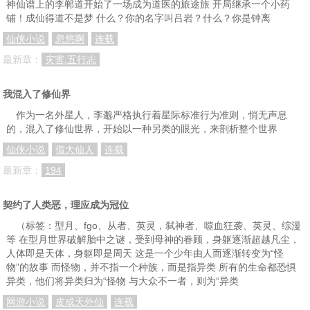
神仙谱上的李郸道开始了一场成为道医的旅途旅 开局继承一个小药
第一百四十二章 变态的科迪
第一百四十三章 神秘的罗斯家族
第一百四十四章 真人境后期
铺！成仙得道不是梦 什么？你的名字叫吕岩？什么？你是钟离
第一百四十五章 罗斯家族找上门
第一百四十六章 神的化身！
第一百四十七章 叶星宇的暗杀！全军覆没
仙侠小说
忽悠啊
连载
最新章：
灾害.五行志
第一百四十八章 查尔斯之死，主家来人
第一百四十九章 新型基因改造
第一百五十章 实力暴增的唐三
第一百五十一章 窃取神明的力量
第一百五十二章 充满执念的少女
第一百五十三章 一九九年的协议
我混入了修仙界
第一百五十四章 老君负剑救天下
第一百五十五章 安凝的婚礼
第一百五十六章 就凭我是天冬
作为一名外星人，李邈严格执行着星际标准行为准则，悄无声息
的，混入了修仙世界，开始以一种另类的眼光，来剖析整个世界
第一百五十七章 疯狂的穆朝歌
第一百五十八章 我赌你的枪里，没有子弹
第一百五十九章 新型病毒出现！
仙侠小说
假大仙人
连载
第一百六十章 未知的恐惧，病毒扩散
第一百六十一章 矛盾升级，家属堵门。
第一百六十二章 安凝出门，消失的叶星宇
最新章：
194
第一百六十三章 晋升至人境，一个关键人物
第一百六十四章 以一敌三！
第一百六十五章 唐三之死，叶星宇的死局
契约了人类恶，理应成为冠位
第一百六十六章 欺我华夏无人吗？
第一百六十七章 死而复生的人
第一百六十八章 来势汹汹的感染者
（标签：型月、fgo、从者、英灵，弑神者、噬血狂袭、英灵、综漫
第一百六十九章 年少时最荒唐的执着
第一百七十章 西方世界震动！
第一百七十一章 四大势力齐聚，灭道行动
等 在型月世界破解胎中之谜，受到母神的眷顾，身躯逐渐超越凡尘，
人体即是天体，身躯即是周天 这是一个少年由人而逐渐转变为“怪
第一百七十二章 叶星宇昏迷，唐三被劫走。
第一百七十三章 夜袭老君台！有敌袭！
第一百七十四章 恐怖的李天元，新的神祇境！
物”的故事 而怪物，并不指一个种族，而是指异类 所有的生命都恐惧
异类，他们将异类归为“怪物 与大众不一者，则为“异类
第一百七十五章 小子，你还差得远呢！
第一百七十六章 阿比盖尔逃走！李天元阵亡！
第一百七十七章 叶星宇苏醒！
网游小说
皮成天外仙
连载
第一百七十八章 轩辕夏寓剑认主！改造的问题
第一百七十九章 憋屈的阿比盖尔
第一百八十章 传说中的怪物！