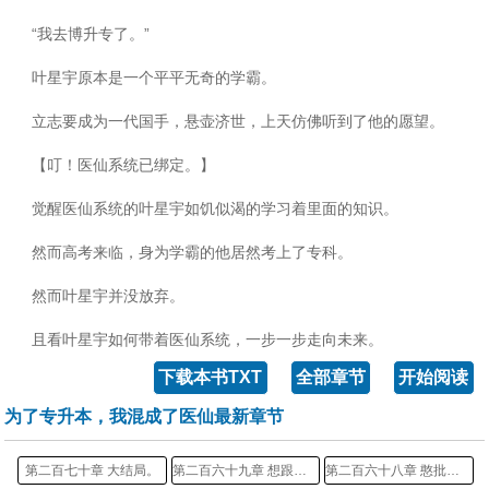
“我去博升专了。”
叶星宇原本是一个平平无奇的学霸。
立志要成为一代国手，悬壶济世，上天仿佛听到了他的愿望。
【叮！医仙系统已绑定。】
觉醒医仙系统的叶星宇如饥似渴的学习着里面的知识。
然而高考来临，身为学霸的他居然考上了专科。
然而叶星宇并没放弃。
且看叶星宇如何带着医仙系统，一步一步走向未来。
下载本书TXT
全部章节
开始阅读
为了专升本，我混成了医仙最新章节
第二百七十章 大结局。
第二百六十九章 想跟我一起加入天阳圣地吗？
第二百六十八章 憨批沙宝