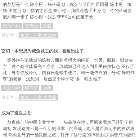
的梦想是什么 陈小橙：搞科研 Q：你参加节目的原因是 陈小橙：搞
第一百零六章 董家相邀
第一百零七章 得知真相的叶星宇
第一百零八章 用自己的女儿威胁别人
钱 出道后 Q：你的才艺是 陈小橙：我唱跳选手出身 Q：你的科研发
展到哪一步了 陈小橙：我是SEEK公司的董事长
第一百零九章 恐怖凶手！
第一百一十章 寻找叶星宇
第一百一十一章 脑部改造
都市小说
安苒yo
连载
第一百一十二章 羊城男尸
第一百一十三章 凶手挑衅
第一百一十四章 囡囡失踪
最新章：
第七十三章 拍戏中
第一百一十五章 囡囡之死
第一百一十六 惊现神秘人
第一百一十七章 基因改造，变种人
玄幻：本想成为咸鱼城主的我，被迫出山了
第一百一十八章 进化之家，眼镜男墨錓
第一百一十九章 变种人唐三
第一百二十章 黄帝内经
意外继任琉璃城的陈牧云面临着很大的问题。饥民、断粮、财政赤
第一百二十一章 真人境，非人的唐三
第一百二十二章 恐怖的变种人
第一百二十三章 死里逃生的唐三
字、整个商业体系完全崩溃，琉璃城已经进入到几乎停摆状态 不仅于
此，外有强敌环伺，内有长老暗中使绊。唯一能依靠的，号称“蜂鸣剑
第一百二十四章 血债，必须要血偿
第一百二十五章 C级变种人，兽化！
第一百二十六章 大丈夫岂能郁郁久居人下？
尊”的老爹，没想到…居然是个样子货“诶，我太难了
玄幻小说
臣不言
连载
第一百二十七章 叶星宇回归，真人境。
第一百二十八章 你知道我这五天怎么过的吗？
第一百二十九章 解脱的布鲁
最新章：
第九十四章 大结局
第一百三十章 叶星宇VS铁血
第一百三十一章 S级变种人，进攻进化之家
第一百三十二章 让你见识我唐三的最强奥义！
第一百三十三章 恐怖的怪物安尤
第一百三十四章 两位大哥，吃饭了吗
第一百三十五章 智力不在线果然不行
成为了道医之后
第一百三十六章 墨錓，你又来捞免费的例汤了
第一百三十七章 系统觉醒，墨錓强势崛起
第一百三十八章 给我好好看着吧。
熬夜修仙的中医专业学生，一头栽倒在地，再醒来竟然已经到了唐
朝初 发现这并不是一个历史课本上的唐朝，也不是西游记中的神话唐
第一百三十九章 你知道五年我怎么过的吗？
第一百四十章 是梦？还是现实？
第一百四十章 突破！赶往北欧！
朝 然而意外的一趟鼠国之旅，打开了修行路的神秘面纱 励志成为唐代