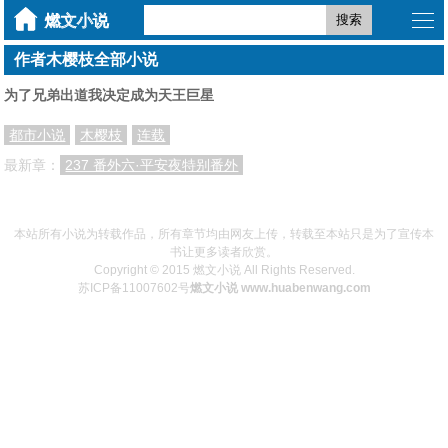
搜索
作者木樱枝全部小说
为了兄弟出道我决定成为天王巨星
都市小说
木樱枝
连载
最新章：
237 番外六·平安夜特别番外
本站所有小说为转载作品，所有章节均由网友上传，转载至本站只是为了宣传本
书让更多读者欣赏。
Copyright © 2015 燃文小说 All Rights Reserved.
苏ICP备11007602号
燃文小说 www.huabenwang.com