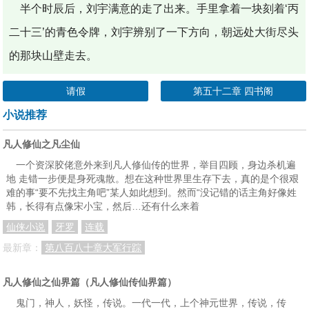
半个时辰后，刘宇满意的走了出来。手里拿着一块刻着‘丙
二十三’的青色令牌，刘宇辨别了一下方向，朝远处大街尽头
的那块山壁走去。
请假
第五十二章 四书阁
小说推荐
凡人修仙之凡尘仙
一个资深胶佬意外来到凡人修仙传的世界，举目四顾，身边杀机遍
地 走错一步便是身死魂散。想在这种世界里生存下去，真的是个很艰
难的事“要不先找主角吧”某人如此想到。然而“没记错的话主角好像姓
韩，长得有点像宋小宝，然后…还有什么来着
仙侠小说
牙罗
连载
最新章：
第八百八十章大军行踪
凡人修仙之仙界篇（凡人修仙传仙界篇）
鬼门，神人，妖怪，传说。一代一代，上个神元世界，传说，传