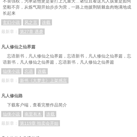
不畏强权，为承诺他更是要打上九重天…诸位且看这凡人孩童是如何
坚毅不弃，从炼气期开始步步为营，一路上他披荆斩棘血肉饱满地成
长起来
玄幻小说
风之言
连载
最新章：
第27章 遇袭
凡人修仙之仙界篇
忘语新书，凡人修仙之仙界篇，忘语新书，凡人修仙之仙界篇，忘
语新书，凡人修仙之仙界篇，忘语新书，凡人修仙之仙界篇
仙侠小说
忘语
连载
最新章：
新书《大梦主》上架感言
凡人修仙路
下载客户端，查看完整作品简介
仙侠小说
南里有木
连载
最新章：
第119章 拍卖会开始