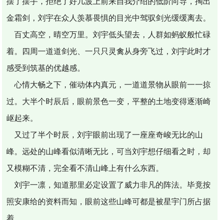
摆了摆手，拒绝了好几波上前来自我介绍的低阶向导，掏出
金霜剑，刘宇在众人羡慕畏惧的目光中驾驭剑光缓缓离去。
百丈高空，晴空万里。刘宇低头望去，人群如蚂蚁般忙碌
着。四周一道道剑光、一只只灵禽从身旁飞过，刘宇此时才
感受到筑基的优越感。
心情大畅之下，催动体内真元，一道道景物从眼前一一掠
过。大半个时辰后，眼前景色一变，平整的土地变得逐渐崎
岖起来。
又过了半个时辰，刘宇眼前出现了一座座奇峻无比的山
峰。远处的山峰看似清晰无比，可当刘宇想仔细看之时，却
又模糊不清，完全看不清山峰上有什么东西。
刘宇一凛，知道那里必定设置了威力非凡的阵法。毕竟按
照安康给的资料而知，眼前这些山峰可都是被星宇门所占据
着。