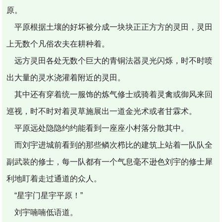
原。
平原根据土壤的好坏被分成一块块正正方方的灵田，灵田
上无数个凡俗农夫在耕种着。
远方灵田各处无数个巨大的青铜法器灵光闪烁，时不时喷
出大量的灵水浇灌着附近的灵田。
其中还有穿着统一服饰的炼气修士或骑着灵禽或御风来回
巡视，时不时对着灵草施展出一道金光术或者甘霖术。
平原远处隐隐约约能看到一座座小村落分散其中。
而刘宇进城前看到的那些鳞次栉比的建筑上站着一队队全
副武装的修士，每一队都有一个气息毫不逊色刘宇的修士犀
利地盯着走过通道的众人。
“星宇门星宇平原！”
刘宇喃喃低语道。