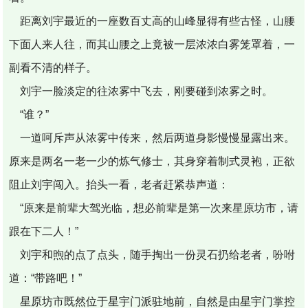
距离刘宇最近的一座数百丈高的山峰显得有些古怪，山腰
下面人来人往，而其山腰之上竟被一层浓浓白雾笼罩着，一
副看不清的样子。
刘宇一脸淡定的往浓雾中飞去，刚要碰到浓雾之时。
“谁？”
一道呵斥声从浓雾中传来，然后两道身影慢慢显露出来。
原来是两名一老一少的炼气修士，其身穿着制式灵袍，正欲
阻止刘宇闯入。抬头一看，老者赶紧恭声道：
“原来是前辈大驾光临，想必前辈是第一次来星原坊市，请
跟在下二人！”
刘宇和煦的点了点头，随手掏出一份灵石扔给老者，吩咐
道：“带路吧！”
星原坊市既然位于星宇门派驻地前，自然是由星宇门掌控