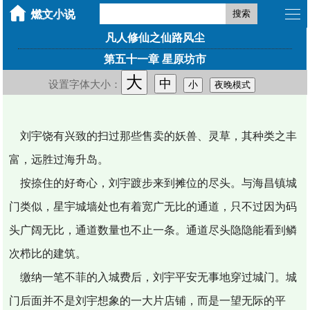
搜索
凡人修仙之仙路风尘
第五十一章 星原坊市
大
中
设置字体大小：
小
夜晚模式
刘宇饶有兴致的扫过那些售卖的妖兽、灵草，其种类之丰
富，远胜过海升岛。
按捺住的好奇心，刘宇踱步来到摊位的尽头。与海昌镇城
门类似，星宇城墙处也有着宽广无比的通道，只不过因为码
头广阔无比，通道数量也不止一条。通道尽头隐隐能看到鳞
次栉比的建筑。
缴纳一笔不菲的入城费后，刘宇平安无事地穿过城门。城
门后面并不是刘宇想象的一大片店铺，而是一望无际的平