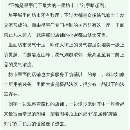
“不愧是星宇门下最大的一座坊市！”刘宇暗想到。
星宇城里的坊市还有数座，不过大都是众多炼气修士自发
交流形成的。而由星宇门专门控制的坊市只有这一座，里面
禁止凡人进入，就连那些店铺的小厮都由修士充当。
里面坊市灵气十足，即使大街上的灵气都足以媲美一级上
阶灵脉。而越靠近山峰，灵气则越浓郁，最高甚至有二阶上
品的灵气浓度。
坊市里面的店铺也大多服务于筑基以上的修士。就比如修
士所用的装备，里面大多是极品法器，很少有上品以下的法
器存在。
刘宇一边观察着路过的店铺，一边漫步来到其中一座看起
来最富丽堂皇的阁楼。望着阁楼顶上的那个‘星居楼’牌匾，
刘宇双手负后的慢慢走了进去。