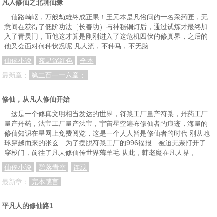
凡人修仙之北境仙缘
仙路崎岖，万般劫难终成正果！王元本是凡俗间的一名采药匠，无
意间在获得了低阶功法（长春功）与神秘铜灯后，通过试炼才最终加
入了青灵门，而他这才算是刚刚进入了这危机四伏的修真界，之后的
他又会面对何种状况呢 凡人流，不种马，不无脑
仙侠小说
夜是深红色
全本
最新章：
第二百一十六章：
修仙，从凡人修仙开始
这是一个修真文明相当发达的世界，符箓工厂量产符箓，丹药工厂
量产丹药，法宝工厂量产法宝，宇宙星空遍布修仙者的痕迹，海量的
修仙知识在星网上免费阅览，这是一个人人皆是修仙者的时代 刚从地
球穿越而来的张玄，为了摆脱符箓工厂的996福报，被迫无奈打开了
穿梭门，前往了凡人修仙传世界薅羊毛 从此，韩老魔在凡人界，
仙侠小说
碧落青空
连载
最新章：
完本感言
平凡人的修仙路1