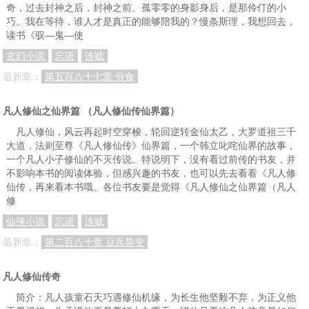
奇，过去封神之后，封神之前。孤零零的身影身后，是那伶仃的小
巧。我在等待，谁人才是真正的能够陪我的？慢条斯理，我想回去，
读书《驭—鬼—使
玄幻小说
忘语
连载
最新章：
第五百八十七章 分食
凡人修仙之仙界篇 （凡人修仙传仙界篇）
凡人修仙，风云再起时空穿梭，轮回逆转金仙太乙，大罗道祖三千
大道，法则至尊《凡人修仙传》仙界篇，一个韩立叱咤仙界的故事，
一个凡人小子修仙的不灭传说。特说明下，没有看过前传的书友，并
不影响本书的阅读体验，但感兴趣的书友，也可以先去看看《凡人修
仙传，再来看本书哦。各位书友要是觉得《凡人修仙之仙界篇（凡人
修
仙侠小说
忘语
连载
最新章：
第二百八十章 豆兵异变
凡人修仙传奇
筒介：凡人孩童石天巧遇修仙机缘，为长生他坚毅不弃，为正义他