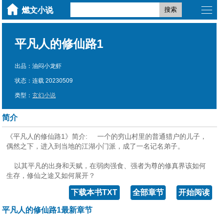
搜索
平凡人的修仙路1
出品：油闷小龙虾
状态：连载 20230509
类型：
玄幻小说
简介
《平凡人的修仙路1》简介: 一个的穷山村里的普通猎户的儿子，
偶然之下，进入到当地的江湖小门派，成了一名记名弟子。
以其平凡的出身和天赋，在弱肉强食、强者为尊的修真界该如何
生存，修仙之途又如何展开？
下载本书TXT
全部章节
开始阅读
平凡人的修仙路1最新章节