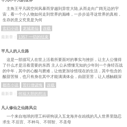
主角王平凡因空间风暴而穿越到异世大陆,从而走向广阔无边的宇
宙，看一个小人物如何走到世界的巅峰，一步步追寻这世界的真相，
生存的意义究竟是为何
玄幻小说
龙城老仙
连载
最新章：
1357 一切的结束
平凡人的人生路
这是一部描写人在世上活着所要面对的事实与挫折，让主人公懂得
了什么才是活着需要的东西 主人公从懵懂无知的少年到一个身经百战
的中年，其中的心酸与磨难，让他更加珍惜现在的生活，其中包含的
酸甜苦辣，也只有身在其中才能满满体会，由甜至苦，让人感触颇深
都市小说
苦行僧谚悔
连载
最新章：
何福大胆的想法
凡人修仙之仙路风尘
一个来自地球的理工科研狗误入五龙海并在凶残的凡人世界里隐忍
求生 不后宫、不种马、不弱智、不圣母