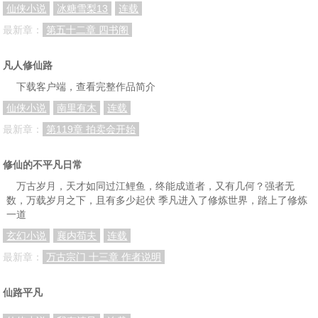
仙侠小说
冰糖雪梨13
连载
最新章：
第五十二章 四书阁
凡人修仙路
下载客户端，查看完整作品简介
仙侠小说
南里有木
连载
最新章：
第119章 拍卖会开始
修仙的不平凡日常
万古岁月，天才如同过江鲤鱼，终能成道者，又有几何？强者无
数，万载岁月之下，且有多少起伏 季凡进入了修炼世界，踏上了修炼
一道
玄幻小说
襄内苟夫
连载
最新章：
万古宗门 十三章 作者说明
仙路平凡