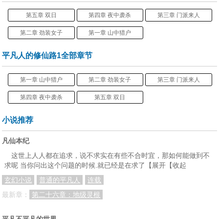
第五章 双日
第四章 夜中袭杀
第三章 门派来人
第二章 劲装女子
第一章 山中猎户
平凡人的修仙路1全部章节
第一章 山中猎户
第二章 劲装女子
第三章 门派来人
第四章 夜中袭杀
第五章 双日
小说推荐
凡仙本纪
这世上人人都在追求，说不求实在有些不合时宜，那如何能做到不
求呢 当你问出这个问题的时候.就已经是在求了【展开【收起
玄幻小说
普通的平凡人
连载
最新章：
第二十六章：地级灵根
平凡不平凡的世界