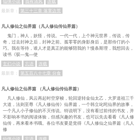
仙侠小说
我有清风
连载
最新章：
第三十三章 落寞边荒
凡人修仙之仙界篇（凡人修仙传仙界篇）
鬼门，神人，妖怪，传说。一代一代，上个神元世界，传说，传
奇，过去封神之后，封神之前。孤零零的身影身后，是那伶仃的小
巧。我在等待，谁人才是真正的能够陪我的？慢条斯理，我想回去，
读书《驭—鬼—使
玄幻小说
忘语
连载
最新章：
第五百八十七章 分食
凡人修仙之仙界篇 （凡人修仙传仙界篇）
凡人修仙，风云再起时空穿梭，轮回逆转金仙太乙，大罗道祖三千
大道，法则至尊《凡人修仙传》仙界篇，一个韩立叱咤仙界的故事，
一个凡人小子修仙的不灭传说。特说明下，没有看过前传的书友，并
不影响本书的阅读体验，但感兴趣的书友，也可以先去看看《凡人修
仙传，再来看本书哦。各位书友要是觉得《凡人修仙之仙界篇（凡人
修
仙侠小说
忘语
连载