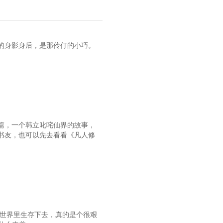
的身影身后，是那伶仃的小巧。
篇，一个韩立叱咤仙界的故事，
书友，也可以先去看看《凡人修
种世界里生存下去，真的是个很艰