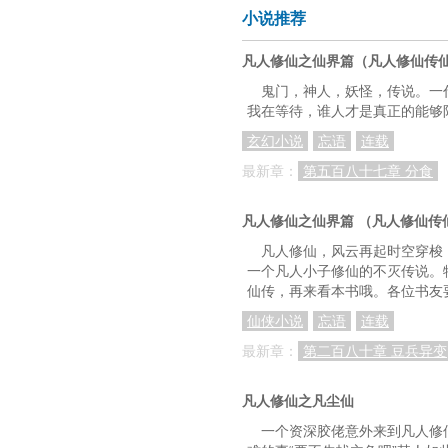
小说推荐
凡人修仙之仙界篇（凡人修仙传
鬼门，神人，妖怪，传说。一
我在等待，谁人才是真正的能够
玄幻小说
忘语
连载
最新章：
第五百八十七章 分食
凡人修仙之仙界篇 （凡人修仙传
凡人修仙，风云再起时空穿梭
一个凡人小子修仙的不灭传说。
仙传，再来看本书哦。各位书友
仙侠小说
忘语
连载
最新章：
第二百八十章 豆兵异变
凡人修仙之凡尘仙
一个资深胶佬意外来到凡人修