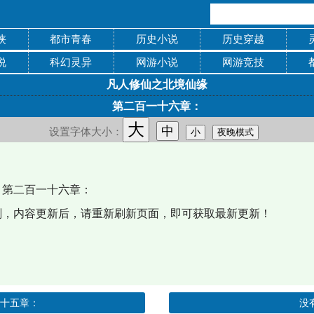
侠
都市青春
历史小说
历史穿越
说
科幻灵异
网游小说
网游竞技
凡人修仙之北境仙缘
第二百一十六章：
大
中
设置字体大小：
小
夜晚模式
第二百一十六章：
，内容更新后，请重新刷新页面，即可获取最新更新！
一十五章：
没