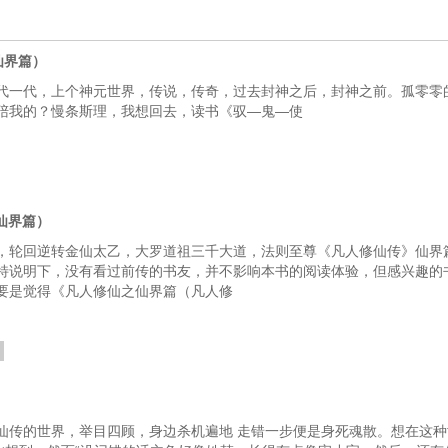
仙界篇）
代一代，上个神元世界，传说，传奇，过去封神之后，封神之前。孤零零
陪我的？慢条斯理，我想回去，读书《驭—鬼—使
仙界篇）
，轮回逆转金仙太乙，大罗道祖三千大道，法则至尊《凡人修仙传》仙界
特说明下，没有看过前传的书友，并不影响本书的阅读体验，但感兴趣的
要是觉得《凡人修仙之仙界篇（凡人修
仙传的世界，举目四顾，身边杀机遍地 走错一步便是身死魂散。想在这