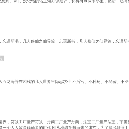
如此想到。然而“没记错的话主角好像姓韩，长得有点像宋小宝，然后…还有
，忘语新书，凡人修仙之仙界篇，忘语新书，凡人修仙之仙界篇，忘语新
言
入五龙海并在凶残的凡人世界里隐忍求生 不后宫、不种马、不弱智、不圣
世界，符箓工厂量产符箓，丹药工厂量产丹药，法宝工厂量产法宝，宇宙
是一个人人皆是修仙者的时代 刚从地球穿越而来的张玄，为了摆脱符箓工