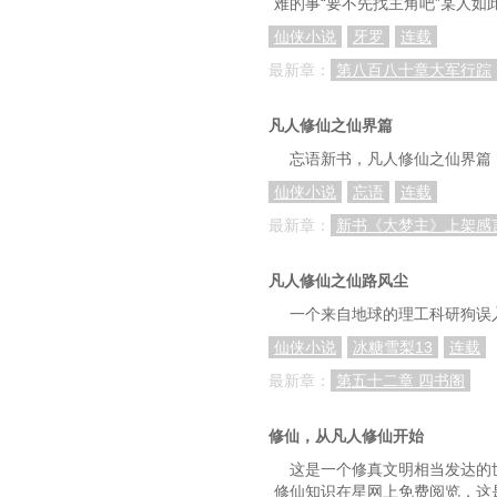
难的事“要不先找主角吧”某人
仙侠小说
牙罗
连载
最新章：
第八百八十章大军行踪
凡人修仙之仙界篇
忘语新书，凡人修仙之仙界篇
仙侠小说
忘语
连载
最新章：
新书《大梦主》上架感
凡人修仙之仙路风尘
一个来自地球的理工科研狗误
仙侠小说
冰糖雪梨13
连载
最新章：
第五十二章 四书阁
修仙，从凡人修仙开始
这是一个修真文明相当发达的
修仙知识在星网上免费阅览，这