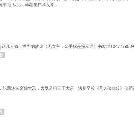
薅羊毛 从此，韩老魔在凡人界，
越到凡人修仙世界的故事（无女主，金手指是提示语）书友群10477795
载
，轮回逆转金仙太乙，大罗道祖三千大道，法则至尊《凡人修仙传》仙界
言