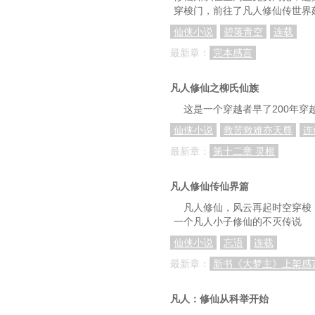
穿梭门，前往了凡人修仙传世界
仙侠小说
碧落青空
连载
最新章：
完本感言
凡人修仙之柳氏仙族
这是一个穿越者早了200年穿
仙侠小说
救苦救难亦天尊
连
最新章：
第十二章 灵根
凡人修仙传仙界篇
凡人修仙，风云再起时空穿梭
一个凡人小子修仙的不灭传说
仙侠小说
忘语
连载
最新章：
新书《大梦主》上架感
凡人：修仙从科举开始