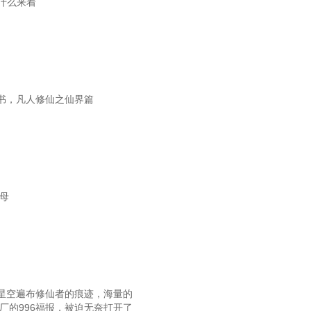
什么来着
书，凡人修仙之仙界篇
母
星空遍布修仙者的痕迹，海量的
厂的996福报，被迫无奈打开了