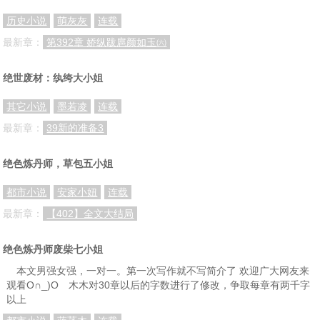
历史小说
萌灰灰
连载
最新章：
第392章 娇纵跋扈颜如玉㈥
绝世废材：纨绔大小姐
其它小说
墨若凌
连载
最新章：
39新的准备3
绝色炼丹师，草包五小姐
都市小说
安家小妞
连载
最新章：
【402】全文大结局
绝色炼丹师废柴七小姐
本文男强女强，一对一。第一次写作就不写简介了 欢迎广大网友来
观看O∩_)O 木木对30章以后的字数进行了修改，争取每章有两千字
以上