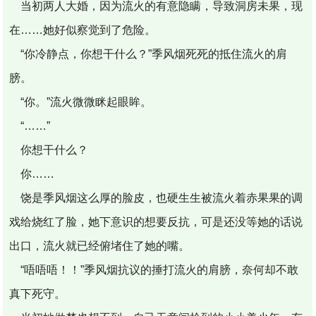
当初两人大婚，因为流火的有意隐瞒，导致洞房未果，现
在……她好似察觉到了危险。
“你冷静点，你想干什么？”季风烟死死的抵住流火的肩
膀。
“你。”流火微微眯起眼眸。
“……”
你想干什么？
你……
饶是季风烟这么厚的脸皮，也硬生生被流火着赤果果的调
戏给烧红了脸，她下意识的想要反抗，可是还没等她的话说
出口，流火就已经俯堵住了她的嘴。
“唔唔唔！！”季风烟抗议的捶打流火的肩膀，奈何却不敢
真下死守。