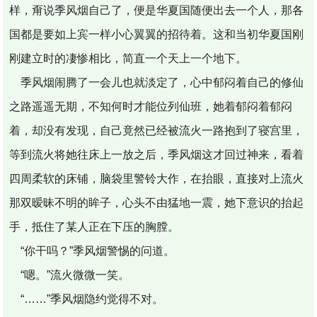
样，甭说季风烟自己了，便是华夏国随便出去一个人，那各
国都是要如上宾一样小心翼翼的招待着。这和当初华夏国刚
刚建立时的凄惨相比，简直一个天上一个地下。
季风烟闹腾了一会儿也就淡定了，心中郁闷着自己的修仙
之路遥遥无期，不知何时才能位列仙班，她着郁闷着郁闷
着，却没有发现，自己竟然已经被流火一路抱到了寝宫里，
等到流火将她往床上一放之后，季风烟这才回过神来，看着
四周柔软的床铺，脑袋里警铃大作，在抬眼，直接对上流火
那双暧昧不明的眸子，心头不由猛地一震，她下意识的抬起
手，抵住了某人正在下压的胸膛。
“你干吗？”季风烟警惕的问道。
“嗯。”流火微微一笑。
“……”季风烟隐约觉得不对。