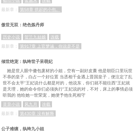
都市小说
蓝菡木
连载
最新章：
第58章 拱起的小包。
傲世无双：绝色炼丹师
历史小说
贺兰九姑娘
连载
最新章：
第917章 上官梦涵，你说是不是
倾世绝宠：纨绔世子呆萌妃
她是世人眼中傻包废材的小姐，空有一副好皮囊 他是朝臣口里玩世
不恭的皇子，白占一个好位置 当丞相千金遇上晋国皇子，便注定了乱
世不会太平“王妃说什么都是对的，他说东，你们就不能往西“王妃就
是天理，她的命令你们必须执行“王妃说的对，不对，床上的事情必须
听我的 他给她一世荣宠，她便予他生死相守
灵异小说
风九月
连载
最新章：
第430章 没有解释
公子难缠，纨绔九小姐