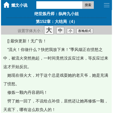
搜索
绝世炼丹师：纨绔九小姐
第152章：大结局（4）
大
中
设置字体大小：
小
夜晚模式
[] 最快更新！无广告！
“流火！你做什么？快把我放下来！”季风烟正在愤怒之
中，被流火突然抱起，一时间竟然没反应过来，等反应过来
这才开始反抗。
她现在很火大，对于这个总是戏耍她的老天爷，她是充满
了愤怒。
修炼一颗内丹容易吗！
劈了她一回了，不说给点补偿，居然还让她再修炼一颗，
天底下，哪有这么欺负人的！