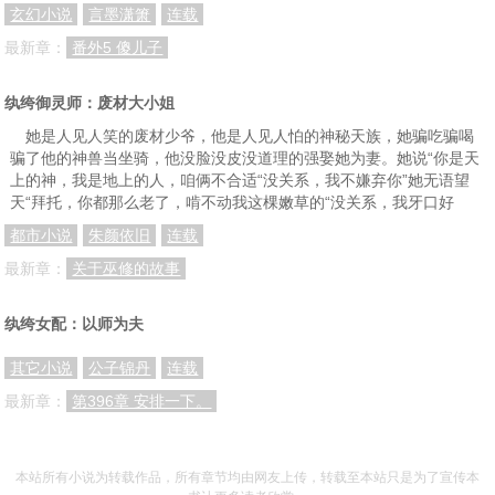
玄幻小说
言墨潇箫
连载
最新章：
番外5 傻儿子
纨绔御灵师：废材大小姐
她是人见人笑的废材少爷，他是人见人怕的神秘天族，她骗吃骗喝
骗了他的神兽当坐骑，他没脸没皮没道理的强娶她为妻。她说“你是天
上的神，我是地上的人，咱俩不合适“没关系，我不嫌弃你”她无语望
天“拜托，你都那么老了，啃不动我这棵嫩草的“没关系，我牙口好
都市小说
朱颜依旧
连载
最新章：
关于巫修的故事
纨绔女配：以师为夫
其它小说
公子锦丹
连载
最新章：
第396章 安排一下。
本站所有小说为转载作品，所有章节均由网友上传，转载至本站只是为了宣传本