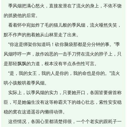
季风烟把满心怒火，直接发泄在了流火的身上，不依不饶
的抓挠他的后背。
看着怀中宛如炸了毛的猫儿般的季风烟，流火哑然失笑，
默不作声的抱着她从山林里走了出来。
“你这是绑架你知道吗！砍你脑袋那都是分分钟的事。”季
风烟哼哼一声，故作凶恶的一击手刀劈在流火的脖子上，只
是那轻飘飘的力道，根本没有半点杀伤性可言。
“是，我的女王，我的人是你的，我的命也是你的。”流火
哄小孩般哄着季风烟。
实际上，以季风烟的实力，只要她开口，各国皆要俯首称
臣，可是她偏生没有这等称霸天下的雄心壮志，索性安安稳
稳的窝在这逍遥谷内懒得动弹。
这些情况，各国心里都清楚得很，一个个老实的跟耗子一