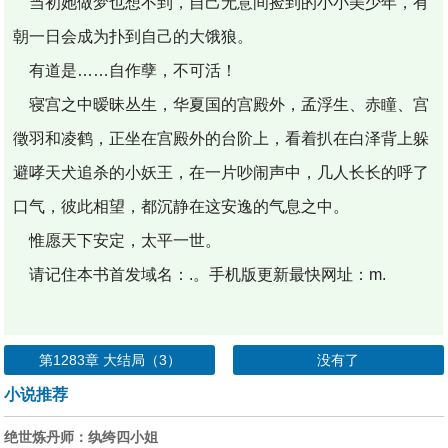
当初她做梦也想不到，自己无意间捡到的小小美少年，有
朝一日会成为扑到自己的大饿狼。
有道是……自作孽，不可活！
寝宫之中暧昧丛生，华夏国的宫殿外，孟浮生、赤瞳、宫
徵羽和凌鹤，正坐在宫殿外的台阶上，看着扒在白泽背上躲
避哮天犬追杀的小妖王，在一片吵闹声中，几人长长的呼了
口气，彼此相望，都沉静在这安逸的气息之中。
惟愿天下安定，太平一世。
请记住本书首发域名：.。手机版更新最快网址：m.
第1283章 大结局（3）
没有了
小说推荐
绝世炼丹师：纨绔四小姐