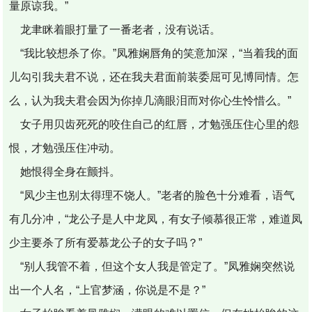
量原谅我。”
龙聿眯着眼打量了一番老者，没有说话。
“我比较想杀了你。”凤雅娴唇角的笑意加深，“当着我的面
儿勾引我夫君不说，还在我夫君面前装委屈可见博同情。怎
么，认为我夫君会因为你掉几滴眼泪而对你心生怜惜么。”
女子用贝齿死死的咬住自己的红唇，才勉强压住心里的怨
恨，才勉强压住冲动。
她恨得全身在颤抖。
“凤少主也别太得理不饶人。”老者的脸色十分难看，语气
有几分冲，“龙公子是人中龙凤，有女子倾慕很正常，难道凤
少主要杀了所有爱慕龙公子的女子吗？”
“别人我管不着，但这个女人我是管定了。”凤雅娴突然说
出一个人名，“上官梦涵，你说是不是？”