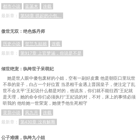
第70章 给我打！
第71章 以其人之道，还治其人之身
第72章 跪下
都市小说
蓝菡木
连载
最新章：
第58章 拱起的小包。
第73章 风水轮流转
第74章 以观后效
第75章 御鬼非常事
第76章 你好我叫二郎神
第77章 就是你了，哮天犬！
第78章 暗夜魔狼
傲世无双：绝色炼丹师
第79章 慢慢习惯
第80章 雷家父子
第81章 三尖两刃刀
历史小说
贺兰九姑娘
连载
第82章 小流火（1）
第83章 小流火（2）
第84章 兵来将挡（1）
最新章：
第917章 上官梦涵，你说是不是
第85章 兵来将挡（2）
第86章 兵来将挡（3）加更
第87章 丧心病狂的诬陷（1）
倾世绝宠：纨绔世子呆萌妃
第88章 丧心病狂的污蔑（2）
第89章 丧心病狂的污蔑（3）
第90章 丧心病狂的污蔑（4）
她是世人眼中傻包废材的小姐，空有一副好皮囊 他是朝臣口里玩世
第91章 小爷把罪名都给你坐实了！（1）加更
第92章 小爷把罪名都给你坐实了！（2）
第93章 小爷把罪名都给你坐实了！（3）
不恭的皇子，白占一个好位置 当丞相千金遇上晋国皇子，便注定了乱
世不会太平“王妃说什么都是对的，他说东，你们就不能往西“王妃就
第94章 小爷把罪名都给你坐实了！（4）
第95章 小爷把罪名都给你坐实了！（5）
第96章 灭世者的强势（1）
是天理，她的命令你们必须执行“王妃说的对，不对，床上的事情必须
听我的 他给她一世荣宠，她便予他生死相守
第97章 灭世者的强势（2）
第98章 灭世者的强势（3）
第99章 初吻
灵异小说
风九月
连载
第100章 季城风云（1）
第101章 季城风云（2）
第102章 丧家之犬（1）
最新章：
第430章 没有解释
第103章 丧家之犬（2）
第104章 来自远方的商队（1）
第105章 来自远方的商队（2）
公子难缠，纨绔九小姐
第106章 来自远方的商队（3）
第107章 冤家路窄（1）
第108章 冤家路窄（2）