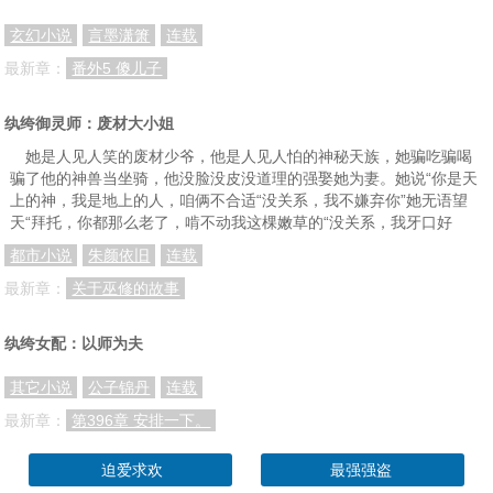
玄幻小说
言墨潇箫
连载
第109章 冤家路窄（3）
第110章 冤家路窄（4）
第111章 你嫉妒啊？（1）
最新章：
番外5 傻儿子
第112章 你嫉妒啊？（2）
第113章 你嫉妒啊？（3）
第114章 你嫉妒啊？（4）
第115章 美男子的邀请（1）
第116章 美男子的邀请（2）
第117章 美男子的邀请（3）
纨绔御灵师：废材大小姐
她是人见人笑的废材少爷，他是人见人怕的神秘天族，她骗吃骗喝
第118章 小流火的心事（1）
第119章 小流火的心事（2）
第120章 小流火的心事（3）
骗了他的神兽当坐骑，他没脸没皮没道理的强娶她为妻。她说“你是天
第121章 长情花（1）
第122章 长情花（2）
第123章 长情花（3）
上的神，我是地上的人，咱俩不合适“没关系，我不嫌弃你”她无语望
天“拜托，你都那么老了，啃不动我这棵嫩草的“没关系，我牙口好
第124章 抱抱（1）
第125章 抱抱（2）
第126章 离家出走（1）
都市小说
朱颜依旧
连载
第127章 离家出走（2）
第128章 不会说人话就闭嘴（1）
第129章 不会说人话就闭嘴（2）
最新章：
关于巫修的故事
第130章 不会说人话就闭嘴（3）
第131章 不会说人话就闭嘴（4）
第132章 蛮不讲理（1）
纨绔女配：以师为夫
第133章 蛮不讲理（2）
第134章 蛮不讲理（3）
第135章 灭世铠甲（1）
其它小说
公子锦丹
连载
第136章 灭世铠甲（2）
第137章 国师（1）
第138章 国师（2）
最新章：
第396章 安排一下。
第139章 国师（3）
第140章 国师（4）
第141章 国师（5）
迫爱求欢
最强强盗
第142章 国师（6）
第143章 风波暂定（1）
第144章 风波暂定（2）