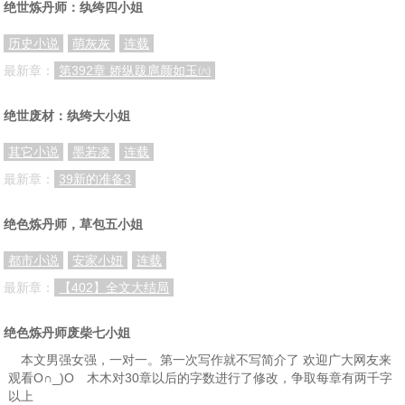
绝世炼丹师：纨绔四小姐
第34章 志在必得？
第35章 月光石
第36章 人不要脸，天下无敌
历史小说
萌灰灰
连载
第37章 人至贱，则无敌
第38章 人贱自有天收
第39章 跟我斗？嫩了点。
最新章：
第392章 娇纵跋扈颜如玉㈥
第40章 意外收获
第41章 以身相许
第42章 光天化日调戏人
绝世废材：纨绔大小姐
第43章 来算算账
第44章 跪好了，别趴下
第45章 五鬼运财
其它小说
墨若凌
连载
第46章 这不科学
第47章 即将到来的算计
第48章 坐骑
最新章：
39新的准备3
第49章 食料
第50章 小可怜
第51章 我高兴，你能咋地？
绝色炼丹师，草包五小姐
第52章 普通咋地了？
第53章 小姐又疯了
第54章 这个这个不要，其它都给我包起来
第55章 有钱，任性
第56章 拿回属于我的东西
第57章 流火的无奈
都市小说
安家小妞
连载
最新章：
【402】全文大结局
第58章 排排坐，吃果果
第59章 有话直说
第60章 各有盘算
第61章 撩汉子
第62章 道友去何方？
第63章 真抱歉，久等了
绝色炼丹师废柴七小姐
第64章 矿洞
第65章 即将到来的暴走
第66章 你给我等着！
本文男强女强，一对一。第一次写作就不写简介了 欢迎广大网友来
观看O∩_)O 木木对30章以后的字数进行了修改，争取每章有两千字
第67章 仗势欺人
第68章 你给我看好了！
第69章 自作自受
以上