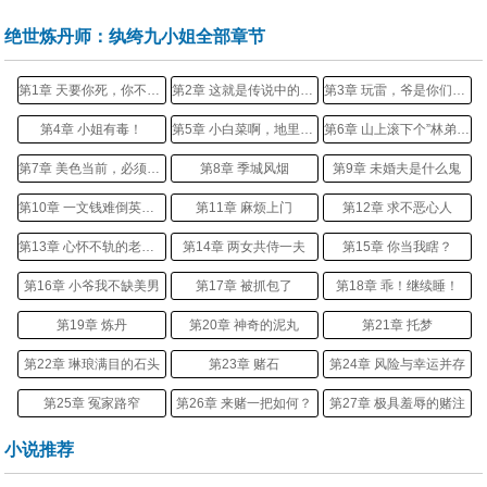
绝世炼丹师：纨绔九小姐全部章节
第1章 天要你死，你不得不死。
第2章 这就是传说中的借尸还魂？
第3章 玩雷，爷是你们祖宗！
第4章 小姐有毒！
第5章 小白菜啊，地里黄啊。
第6章 山上滚下个”林弟弟“
第7章 美色当前，必须救！
第8章 季城风烟
第9章 未婚夫是什么鬼
第10章 一文钱难倒英雄汉
第11章 麻烦上门
第12章 求不恶心人
第13章 心怀不轨的老狐狸
第14章 两女共侍一夫
第15章 你当我瞎？
第16章 小爷我不缺美男
第17章 被抓包了
第18章 乖！继续睡！
第19章 炼丹
第20章 神奇的泥丸
第21章 托梦
第22章 琳琅满目的石头
第23章 赌石
第24章 风险与幸运并存
第25章 冤家路窄
第26章 来赌一把如何？
第27章 极具羞辱的赌注
第28章 我就喜欢大的！
第29章 天价矿石
第30章 刻意刁难
小说推荐
第31章 无耻者的通行证
第32章 加注！
第33章 垫脚石！