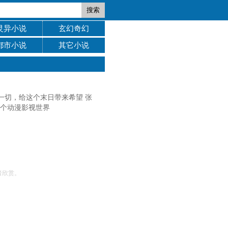
搜索
灵异小说
玄幻奇幻
都市小说
其它小说
一切，给这个末日带来希望 张
各个动漫影视世界
者欣赏。