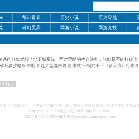
侠
都市青春
历史小说
历史穿越
说
科幻灵异
网游小说
网游竞技
追杀的张默觉醒了地下城系统。面对严酷的生存法则，张默是否能打破这
砍死多少噬极兽吧”那超大型噬极兽呢 张默“一锅炖不下《诸天流》行走
罗大陆？
有小说为转载作品，所有章节均由网友上传，转载至本站只是为了宣传本书让更多读
Copyright © 2015 燃文小说 All Rights Reserved.
苏ICP备11007602号
燃文小说 www.huabenwang.com