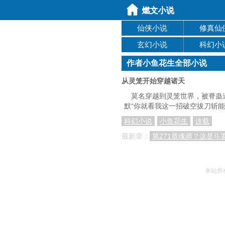
仙侠小说
修真仙
玄幻小说
科幻小
作者小鱼花生全部小说
从灵笼开始穿越诸天
莫名穿越到灵笼世界，被脊蛊
默“你就看我这一招破空拔刀斩能
科幻小说
小鱼花生
连载
最新章：
第271章魂师？这是斗
本站所