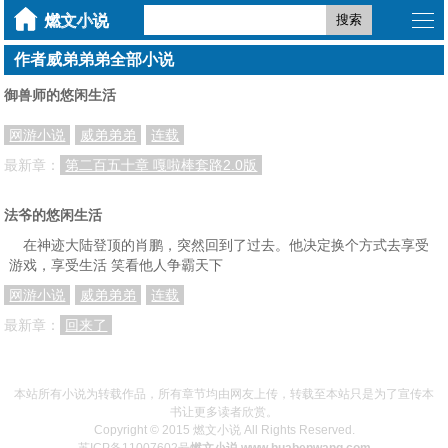
搜索
作者威弟弟弟全部小说
御兽师的悠闲生活
网游小说
威弟弟弟
连载
最新章：
第二百五十章 嘎啦棒套路2.0版
法爷的悠闲生活
在神迹大陆登顶的肖鹏，突然回到了过去。他决定换个方式去享受
游戏，享受生活 笑看他人争霸天下
网游小说
威弟弟弟
连载
最新章：
回来了
本站所有小说为转载作品，所有章节均由网友上传，转载至本站只是为了宣传本
书让更多读者欣赏。
Copyright © 2015 燃文小说 All Rights Reserved.