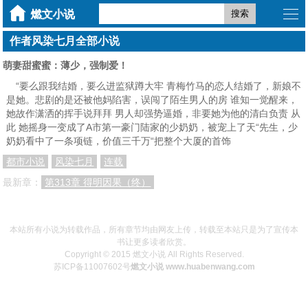
搜索
作者风染七月全部小说
萌妻甜蜜蜜：薄少，强制爱！
“要么跟我结婚，要么进监狱蹲大牢 青梅竹马的恋人结婚了，新娘不
是她。悲剧的是还被他妈陷害，误闯了陌生男人的房 谁知一觉醒来，
她故作潇洒的挥手说拜拜 男人却强势逼婚，非要她为他的清白负责 从
此 她摇身一变成了A市第一豪门陆家的少奶奶，被宠上了天“先生，少
奶奶看中了一条项链，价值三千万“把整个大厦的首饰
都市小说
风染七月
连载
最新章：
第313章 得明因果（终）
本站所有小说为转载作品，所有章节均由网友上传，转载至本站只是为了宣传本
书让更多读者欣赏。
Copyright © 2015 燃文小说 All Rights Reserved.
苏ICP备11007602号
燃文小说 www.huabenwang.com