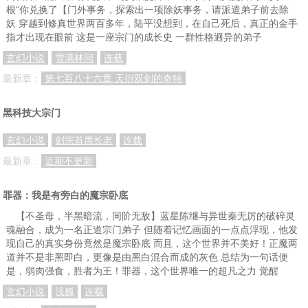
根“你兑换了【门外事务，探索出一项除妖事务，请派遣弟子前去除
第一百三十七章 去而复返
第一百三十八章 巧取豪夺
第一百三十九章 弑师
妖 穿越到修真世界两百多年，陆平没想到，在自己死后，真正的金手
指才出现在眼前 这是一座宗门的成长史 一群性格迥异的弟子
第一百四十章 亦幻亦真
第一百四十一章 殒命
第一百四十二章 珍贵收获
玄幻小说
雪满林间
连载
第一百四十三章 怀璧其罪
第一百四十四章 千手灵尊诀
第一百四十五章 天香楼
最新章：
第七百八十六章 天衍双剑的奇特
第一百四十六章 弥烟弥罗
第一百四十七章 认主规仪
第一百四十八章 结丹之法
黑科技大宗门
第一百四十九章 前往飞仙宫
第一百五十章 宗门大派
第一百五十一章 颜昊亲迎
玄幻小说
剑宗首席长老
连载
第一百五十二章 三大药
第一百五十三章 方三公子
第一百五十四章 林惊鸿
最新章：
近期不更新
第一百五十五章 贵人
第一百五十六章 拓印秘法
第一百五十七章 蜕变
第一百五十八章 幕后高人
第一百五十九章 花家的兴趣
第一百六十章 意外线索
罪器：我是有旁白的魔宗卧底
【不圣母，半黑暗流，同阶无敌】蓝星陈继与异世秦无厉的破碎灵
上架感言：他年我若为青帝，报与桃花一处开
第一百六十一章 藏宝之地
第一百六十二章 灵谷药园
魂融合，成为一名正道宗门弟子 但随着记忆画面的一点点浮现，他发
千言万语汇聚成一句话：投月票啊！
第一百六十三章 阴魂不散
第一百六十四章 仙灵之气
现自己的真实身份竟然是魔宗卧底 而且，这个世界并不美好！正魔两
道并不是非黑即白，更像是由黑白混合而成的灰色 总结为一句话便
第一百六十五章 志在必得
第一百六十六章 僵持
第一百六十七章 七星魔蛛
是，弱肉强食，胜者为王！罪器，这个世界唯一的超凡之力 觉醒
玄幻小说
浅巍
连载
第一百六十八章 大好机会
第一百六十九章 终于得手
第一百七十章 不怀好意