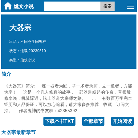
搜索
大器宗
出品：不问苍生问鬼神
状态：连载 20230510
类型：
仙侠小说
简介
《大器宗》简介: 炼一器者为匠，掌一术者为师，立一道者，方能
为宗！ 这是一个凡人修真的故事，一部器道崛起的传奇，草根散
修李晚，机缘际遇，踏上器道大宗师之路。 ... 有数百万字完本
经历和人品保证，可以放心追看，请大家多多推荐、收藏、订阅支
持。 作者鬼神的书友群：42355392
下载本书TXT
全部章节
开始阅读
大器宗最新章节