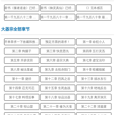
新书《偃者道途》已经上传，望周知
新书《御灵真仙》已经上传，望周知
《》完本感言
第一千九百八十二章 器道时代（大结局）
第一千九百八十一章 全面压制！
第一千九百八十章 最终对决的开端
大器宗全部章节
开单章求一下收藏和推荐票！
预定月票的请求！
第一章 命犯小人
第二章 狗腿子
第三章 快意恩仇
第四章 五行灵炁
第五章 开辟灵田
第六章 器宗大典
第七章 虚宝法印
第八章 秘法显威
第九章 去投赤阳门
第十章 暗藏猫腻
第十一章 捷径
第十二章 烈风之谷
第十三章 祸水东引
第十四章 忍无可忍
第十五章 生死血战
第十六章 绝地反击
第十七章 料理后事
第十八章 珍品法器
第十九章 离开洞天
第二十章 邬山盟
第二十一章 修为大涨
第二十二章 清凝露