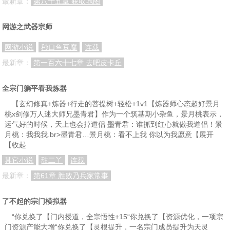
最新章：
第八十五章 获取地图
第九十八章 有朋远来
第九十九章 千机变
第一百章 落星潭
第一百零一章 地下洞穴
第一百零二章 玉石矿场
第一百零三章 大发横财
网游之武器宗师
第一百零四章 慌不择路
第一百零五章 河珠玉女
第一百零六章 露水缘分
网游小说
秒口鱼豆腐
连载
第一百零七章 宝珠
第一百零八章 以牙还牙
第一百零九章 阴阳金煞
最新章：
第一百六十七章 去吧皮卡丘
第一百一十章 剑成
第一百一十一章 供奉名位
第一百一十二章 谋划
全宗门躺平看我炼器
第一百一十三章 造势
第一百一十四章 各自谋划
第一百一十五章 一年为期
【玄幻修真+炼器+行走的菩提树+轻松+1v1【炼器师心态超好景月
桃x剑修万人迷大师兄墨青君】作为一个筑基期小杂鱼，景月桃表示，
第一百一十六章 各自底牌
第一百一十七章 终于到来
第一百一十八章 同台较量
运气好的时候，天上也会掉道侣 墨青君：谁抓到红心就做我道侣！景
第一百一十九章 珍贵宝材
第一百二十章 人骨炼剑
第一百二十一章 烈皇
月桃：我我我.br>墨青君…景月桃：看不上我 你以为我愿意【展开
【收起
第一百二十二章 放弃？
第一百二十三章 珍品法剑
第一百二十四章 晋升后期
其它小说
甜二丫
连载
第一百二十五章 精炼！
第一百二十六章 绝品交锋
第一百二十七章 冰火两重天
最新章：
第61章 胜败乃兵家常事
第一百二十八章 功成名就
第一百二十九章 月下谈心
第一百三十章 器量
了不起的宗门模拟器
第一百三十一章 安大师
第一百三十二章 大师器量
第一百三十三章 华轩之请
“你兑换了【门内授道，全宗悟性+15“你兑换了【资源优化，一项宗
第一百三十四章 奇货可居
第一百三十五章 暗算
第一百三十六章 逃出生天
门资源产能大增“你兑换了【灵根提升，一名宗门成员提升为天灵