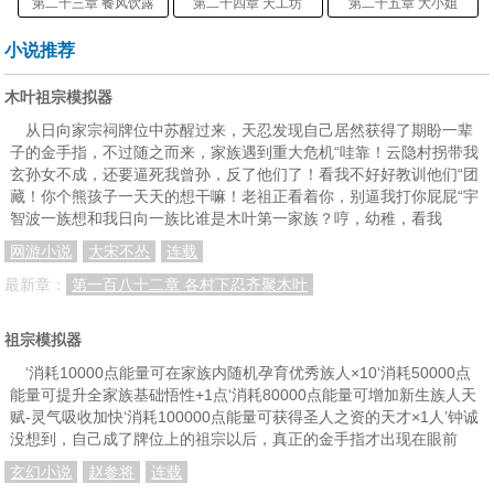
第二十三章 餐风饮露
第二十四章 天工坊
第二十五章 大小姐
第二十六章 应募炼器师
第二十七章 宗主秘传
第二十八章 考校
小说推荐
第二十九章 震惊和误会
第三十章 以器入道
第三十一章 暴利
木叶祖宗模拟器
第三十二章 炼器师的前途
第三十三章 工坊之争
第三十四章 危机
从日向家宗祠牌位中苏醒过来，天忍发现自己居然获得了期盼一辈
子的金手指，不过随之而来，家族遇到重大危机“哇靠！云隐村拐带我
第三十五章 修为再涨
第三十六章 大小姐的娇羞
第三十七章 邀约
玄孙女不成，还要逼死我曾孙，反了他们了！看我不好好教训他们“团
藏！你个熊孩子一天天的想干嘛！老祖正看着你，别逼我打你屁屁“宇
第三十八章 筑基丹到手
第三十九章 规矩
第四十章 十重宝气
智波一族想和我日向一族比谁是木叶第一家族？哼，幼稚，看我
第四十一章 八道真元
第四十二章 树立威信
第四十三章 剑胚初成
网游小说
大宋不怂
连载
第四十四章 重剑炼成
第四十五章 发难
第四十六章 指认元凶
最新章：
第一百八十二章 各村下忍齐聚木叶
第四十七章 杀了他
第四十八章 返本还元
第四十九章 真器
祖宗模拟器
第五十章 特权
第五十一章 七巧飞刀
第五十二章 万宝墟会
‘消耗10000点能量可在家族内随机孕育优秀族人×10‘消耗50000点
能量可提升全家族基础悟性+1点‘消耗80000点能量可增加新生族人天
第五十三章 有女墙来
第五十四章 古怪少女
第五十五章 林静姝
赋-灵气吸收加快‘消耗100000点能量可获得圣人之资的天才×1人’钟诚
没想到，自己成了牌位上的祖宗以后，真正的金手指才出现在眼前
第五十六章 彩衣惊艳
第五十七章 花开堪折
第五十八章 玉蝶金钗
玄幻小说
赵参将
连载
第五十九章 刁钻难题
第六十章 针锋相对
第六十一章 补天诀