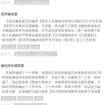
最新章：
第177章.天圣教的流寇
第六十二章 补天神妙
第六十三章 一言为师
第六十四章 接手真品
祖宗修改器
第六十五章 林宏相邀
第六十六章 前往幽仙谷
第六十七章 送上门来
【祖宗修改器为您服务【祖宗人生修改过程将以‘我的日记’方式呈现
第六十八章 风雷双刀
第六十九章 静姝生辰
第七十章 韩昱献礼
【祖宗人生将分为成家篇、立业篇、终点篇三个阶段【修改祖宗命运
可根据结算评分获得奖励，并可适当改变自身命运（单一祖先每个阶
第七十一章 当场揭发
第七十二章 报废！
第七十三章 人情
段人生修改皆可带来自身命运改变【正在搜索祖宗中【已搜索到人
第七十四章 筑炼道基
第七十五章 星河铁
第七十六章 杀伐之兵
物‘张国平【是否开始修改张国平生平命运【是/否】祖上三代赤贫
玄幻小说
望妄忘
连载
第七十七章 借机发难
第七十八章 踢到铁板
第七十九章 凡品真器
最新章：
第30章 哟，你还敢找上门？
第八十章 法宝威力
第八十一章 铜山道场
第八十二章 抵达
第八十三章 风雷飞梭
第八十四章 掮客
第八十五章 绝品法器！
修仙求生模拟器
齐易穿越成了一个管事，发现自己所在的家族正在准备祭祖仪式 同
第八十六章 斗宝大会
第八十七章 七巧特性
第八十八章 又一件绝品
时他在修仙求生模拟器的帮助下，开始了第一次模拟【二十岁，你穿
第八十九章 垫脚石
第九十章 无情贯穿
第九十一章 高人来访
越了，地点是张家【祭祖大典前夕，徐家前来向张家少族长退婚，少
族长愤怒的喊出三十年河东，三十年河西，莫欺少年穷，你认定少族
第九十二章 上品真器
第九十三章 黑蟒皮袄
第九十四章 试宝
长是大腿，在退婚时力挺少族长【你注意到徐清婉旁边的男子淡淡看
玄幻小说
你的鸽宗
连载
第九十五章 寻衅
第九十六章 应战的彩头
第九十七章 出人意料