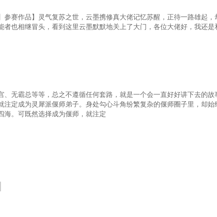
】参赛作品】灵气复苏之世，云墨携修真大佬记忆苏醒，正待一路雄起，
能者也相继冒头，看到这里云墨默默地关上了大门，各位大佬好，我还是
宫、无霸总等等，总之不遵循任何套路，就是一个会一直好好讲下去的故
就注定成为灵犀派偃师弟子。身处勾心斗角纷繁复杂的偃师圈子里，却始
四海。可既然选择成为偃师，就注定