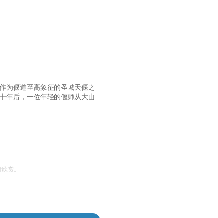
，作为偃道至高象征的圣城天偃之
二十年后，一位年轻的偃师从大山
者欣赏。