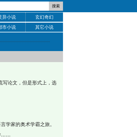
搜索
灵异小说
玄幻奇幻
都市小说
其它小说
流写论文，但是形式上，选
言学家的奥术学霸之旅。
学……