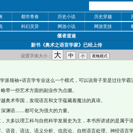
侠
都市青春
历史小说
历史穿越
说
科幻灵异
网游小说
网游竞技
偃者道途
新书《奥术之语言学家》已经上传
大
中
设置字体大小：
小
夜晚模式
/学派领袖+语言学专业这么一个模式，可以说骨子里是过往学霸
，略带一些艺术方面的副业作为点缀。
越奥术帝国，发现语言和文字蕴藏着魔法的真谛。
深渊语……都可化为强大的力量。
，大多以理工科与自然科学发展史为主，本书所讲述的是属于语
、语音、语法、语义分析、信息论、自然语言处理、神经语言