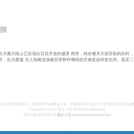
2）
在天偃大陆上已呈现出百花齐放的盛景 然而，就在偃术大放异彩的此时
灭，化为废墟 无人知晓这场被后世称作偃殁的灾难是如何发生的。直至
有小说为转载作品，所有章节均由网友上传，转载至本站只是为了宣传本书让更多读
Copyright © 2015 燃文小说 All Rights Reserved.
苏ICP备11007602号
燃文小说 www.huabenwang.com