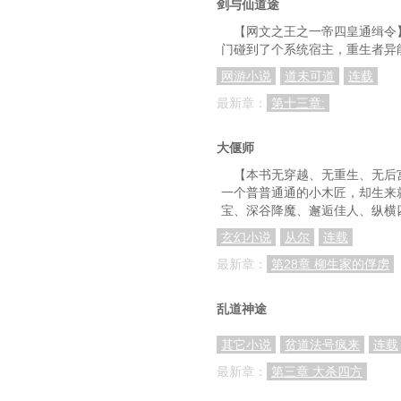
剑与仙道途
【网文之王之一帝四皇通缉令
门碰到了个系统宿主，重生者异
网游小说
道未可道
连载
最新章：
第十三章:
大偃师
【本书无穿越、无重生、无后
一个普普通通的小木匠，却生来
宝、深谷降魔、邂逅佳人、纵横
玄幻小说
从尔
连载
最新章：
第28章 柳生家的俘虏
乱道神途
其它小说
贫道法号疯来
连载
最新章：
第三章 大杀四方