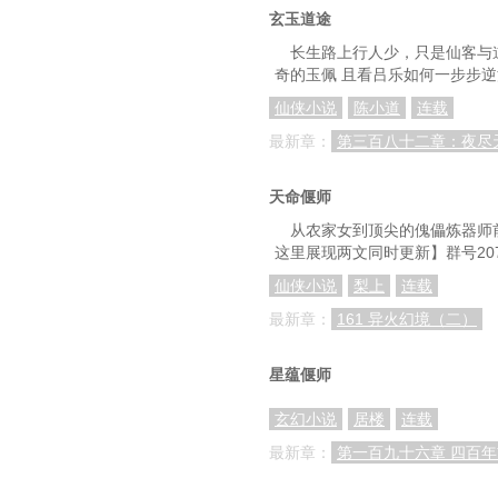
玄玉道途
长生路上行人少，只是仙客与
奇的玉佩 且看吕乐如何一步步
仙侠小说
陈小道
连载
最新章：
第三百八十二章：夜尽
天命偃师
从农家女到顶尖的傀儡炼器师
这里展现两文同时更新】群号207
仙侠小说
梨上
连载
最新章：
161 异火幻境（二）
星蕴偃师
玄幻小说
居楼
连载
最新章：
第一百九十六章 四百年