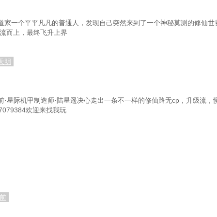
道家一个平平凡凡的普通人，发现自己突然来到了一个神秘莫测的修仙世
逆流而上，最终飞升上界
天明
前·星际机甲制造师·陆星遥决心走出一条不一样的修仙路无cp，升级流，
079384欢迎来找我玩
前