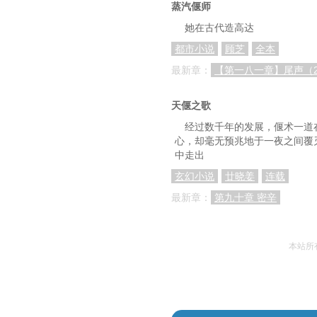
蒸汽偃师
她在古代造高达
都市小说
顾芝
全本
最新章：
【第一八一章】尾声（
天偃之歌
经过数千年的发展，偃术一道
心，却毫无预兆地于一夜之间覆
中走出
玄幻小说
廿晓姜
连载
最新章：
第九十章 密辛
本站所