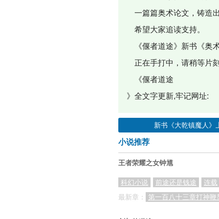
一篇篇奥术论文，铸造出
希望大家追读支持。
《偃者道途》新书《奥术
正在手打中，请稍等片刻
《偃者道途
》全文字更新,牢记网址:
新书《大乾镇魔人》
小说推荐
王者荣耀之女钟馗
科幻小说
前途还是钱途
连载
最新章：
第一百八十三章打神鞭