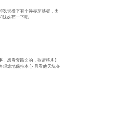
却发现楼下有个异界穿越者，出
和妹妹苟一下吧
事，想看套路文的，敬请移步】
终艰难地保持本心 且看他天坑夺