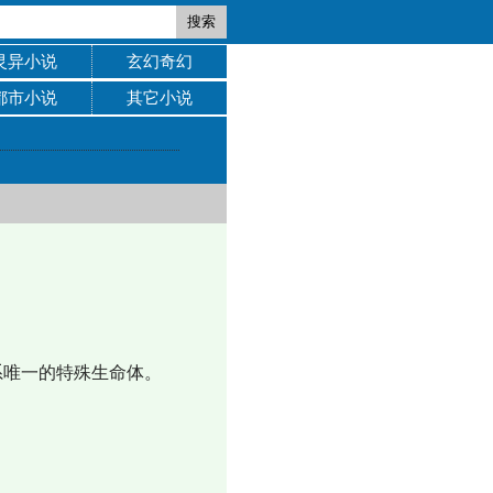
搜索
灵异小说
玄幻奇幻
都市小说
其它小说
系唯一的特殊生命体。