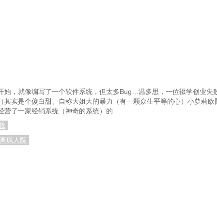
开始，就像编写了一个软件系统，但太多Bug…温多思，一位辍学创业失
（其实是个傻白甜、自称大姐大的暴力（有一颗众生平等的心）小萝莉欧
经营了一家经销系统（神奇的系统）的
载
逃离疯人院