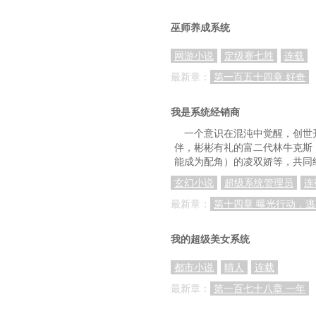
巫师养成系统
网游小说
定级赛七胜
连载
最新章：
第一百五十四章 好奇
我是系统经销商
一个意识在混沌中觉醒，创世
伴，彬彬有礼的富二代林牛克斯
能成为配角）的凌双娇等，共同
玄幻小说
超级系统管理员
连
最新章：
第十四章 曝光行动，
我的超级美女系统
都市小说
晴人
连载
最新章：
第一百七十八章 一年