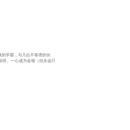
败的学霸，与几位不靠谱的伙
阳菲、一心成为金领（但永远只