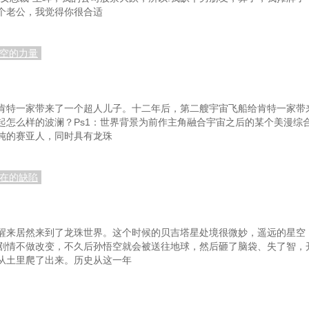
个老公，我觉得你很合适
时空的力量
肯特一家带来了一个超人儿子。十二年后，第二艘宇宙飞船给肯特一家带
起怎么样的波澜？Ps1：世界背景为前作主角融合宇宙之后的某个美漫综
单纯的赛亚人，同时具有龙珠
存在的缺陷
醒来居然来到了龙珠世界。这个时候的贝吉塔星处境很微妙，遥远的星空，
剧情不做改变，不久后孙悟空就会被送往地球，然后砸了脑袋、失了智，
从土里爬了出来。历史从这一年