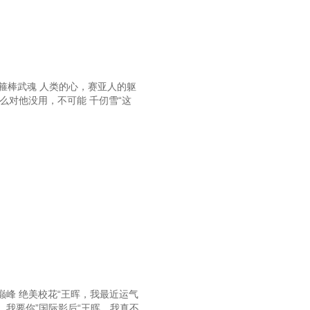
箍棒武魂 人类的心，赛亚人的躯
么对他没用，不可能 千仞雪“这
峰 绝美校花“王晖，我最近运气
，我要你”国际影后“王晖，我真不