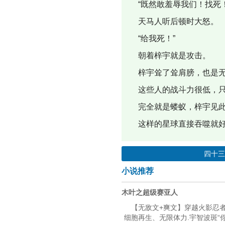
“既然敢羞辱我们！找死！
天马人听后顿时大怒。
“给我死！”
朝着梓宇就是攻击。
梓宇耸了耸肩膀，也是无
这些人的战斗力很低，只
完全就是蝼蚁，梓宇见此
这样的星球直接吞噬就
四十
小说推荐
木叶之超级赛亚人
【无敌文+爽文】穿越火影忍
细胞再生、无限体力.宇智波斑“