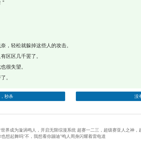
”
奈，轻松就躲掉这些人的攻击。
有区区几千罢了。
也很失望。
好了。
三，秒杀
没
者世界成为漩涡鸣人，开启无限综漫系统 超赛一二三，超级赛亚人之神，
你也想起舞吗“不，我想看你蹦迪”鸣人周身闪耀着雷电道