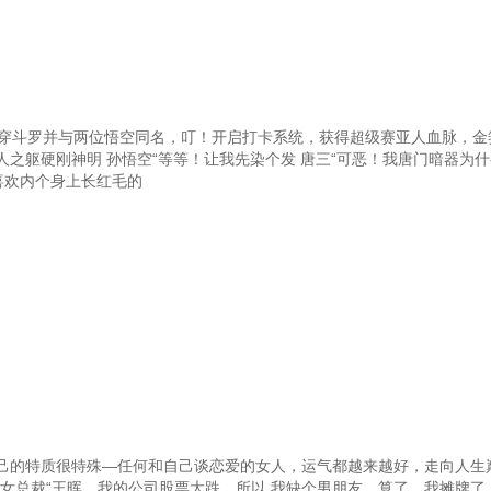
魂穿斗罗并与两位悟空同名，叮！开启打卡系统，获得超级赛亚人血脉，金
之躯硬刚神明 孙悟空“等等！让我先染个发 唐三“可恶！我唐门暗器为什
喜欢内个身上长红毛的
己的特质很特殊—任何和自己谈恋爱的女人，运气都越来越好，走向人生巅
女总裁“王晖，我的公司股票大跌，所以.我缺个男朋友，算了，我摊牌了