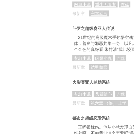
网游小说
重生无限龙
连载
最新章：
完本感言
斗罗之超级赛亚人传说
21世纪的高级魔术手孙悟空
体，善良与邪恶共集一身，以凡人
个金色的真好看 朱竹清“我比较
玄幻小说
闪耀小丸
连载
最新章：
铠甲骷髅
火影赛亚人辅助系统
玄幻小说
风景随心
连载
最新章：
第六章 （修） 上学
都市之超级恋爱系统
王晖很忧伤。他从小就发现自
好差啊，不如我们谈个恋爱吧”美