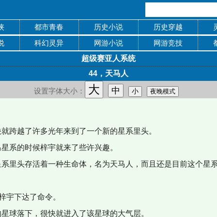
侠
都市青春
历史小说
历史穿越
说
科幻灵异
网游小说
网游竞技
超级赛亚人系统
44，天马人
大
中
设置字体大小：
小
夜晚模式
就跨越了许多光年来到了一个新的星系里头。
星系的时候梓宇就来了些许兴趣。
系里头存活着一种生命体，名为天马人，而且还是目前这个星
梓宇下达了命令。
星球落下，很快就进入了该星球的大气层。