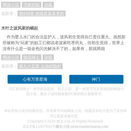
第四十六章 大佬上门
第四十七章 大佬翻我牌了 1更
第四十八章 各方行动 2更
网游小说
宅家的聪
连载
第四十九章 自杀小队诞生 补昨天的第三更
第五十章 曝光 补昨天的第四更 为书友年轻的心加更的
第五十一章 呵，女人 1更
最新章：
第898章 他就是洛基变的
第五十二章 你当姑姑了 2更
第五十三章 韦德.fxxk.威尔逊 3更
第五十二章 目标，马科维亚 补昨天第四更
木叶之波风家的崛起
蝙蝠侠，黑暗骑士的崛起
第五十三章 先头部队 昨天的1更
第五十四章 终于来积分了！补昨天的第2更
作为婴儿水门的合法监护人，波风初生觉得自己责任重大。虽然那
些被称为“玩家”的奴工们都说老波家吃枣药丸，但初生觉得，世界上
第五十五章 躁动的城市 补昨天的第3更
第五十六章 二叔代打？ 补昨天的第4更
第五十七章 被二叔支配的恐惧 继续码
没有什么是一箱金色闪光解决不了的，如果有，那就两箱
第五十八章 地球好危险 补...算了，我都不知道第几更了，码吧
第五十九章 二骑
第六十章 一个一个送
网游小说
烧卖骑士
连载
第六十一章 肉身搏怪是基操
第六十二章 一个都不放过
第六十三章 属于纳新诺市的英雄行动
最新章：
第九十五章 云动砂隐村
第六十四章 镜世界的猎手
第六十五章 任务完成和系统升级
第六十六章 我先带龙骑玩
心有万里星海
神门
第六十七章 代号：局外人
第六十八章 之前买错了？
第六十九章 考大学吗，不学习能毕业的那种
《DC家的骑士》情节跌宕起伏、扣人心弦，是一本情节与文笔俱佳的网游小
说小说，燃文小说转载收集DC家的骑士最新章节。
第七十章 对不起，有钱真的可以为所欲为
第七十一章 自己找队友
第七十二章 欢迎来到哥谭
第七十三章 熊孩子改造计划
第七十四章 蝙蝠侠不能拥有家人，但布鲁斯.韦恩可以！
第七十五章 责任
本站所有小说为转载作品，所有章节均由网友上传，转载至本站只是为了宣传本
书让更多读者欣赏。
第七十六章 我怎么也被限号了
第七十七章 最后一个队员
第七十八章 快乐港里的躁动
Copyright © 2015 燃文小说 All Rights Reserved.
苏ICP备11007602号
燃文小说 www.huabenwang.com
第七十九章 康纳.肯特的生活
第八十章 局外人小队，集结！
第八十一章 恶魔之城