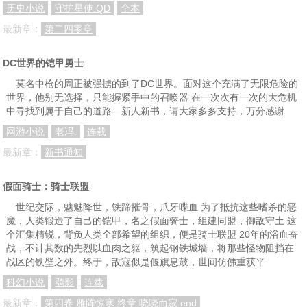
第七十三章 归去
第七十四章 上帝不好当啊
第七十五章 第一届正义联盟会议
历史小说
守护星使.QD
全本
第七十六章 到底还是出道了
第七十七章 该来的还是要来
第七十八章 用小拳拳锤死你哦
最新章：
第二四零章
第七十九章 调教超女
第八十章 新手带萌新
第八十一章 找上门了
DC世界的铠甲勇士
第八十二章 真当我没脾气？
第八十三章 zoo记忆体
第八十四章 开学前奏
莫名中枪的周正被强掳的到了DC世界。面对这个充满了无限危险的
世界，他别无选择，只能握紧手中的召唤器 在一次次有一次的大危机
第八十五章 惊喜不断，日进百万
第八十六章 刺杀
第八十七章 搏斗
中寻找到属于自己的道路—新人新书，请大家多多支持，万分感谢
第八十八章 超女 （为书友凌一鸣加更）
第八十九章 疑云
第九十章 年轻的英雄们
网游小说
老冯.
连载
第九十一章 未来的危机
第九十二章 买凶
第九十三章 我们不是神
最新章：
新书通知
第九十四章 针对超女的危局
第九十五章 危机
第九十六章 事件升级
假面骑士：骑士联盟
第九十七章 朋友们
第九十八章 我的罪数完了，到你了
第九十九章 生存铁兵
世纪交际，魑魅降世，铁蹄摧骨，爪牙喋血 为了抵抗这些嗜杀的恶
魔，人类锻造了自己的铠甲，名之假面骑士，组建同盟，御敌守土 这
第一百章 没错，我就是秀皮套
第一百零一章 你不要来破坏游戏体验啦！
第一百零二章 结束也是开始
个汇集精锐，背负人类全部希望的组织，便是骑士联盟 20年的浴血奋
战，不计其数的先烈以血肉之躯，筑起钢铁城墙，将那些怪物阻挡在
第一章 被拐卖的孩子
第二章 圣约翰孤儿院
第三章 诡异
战区的铁壁之外。终于，敌寇似是偃旗息鼓，世间仿佛重获平
第四章 又一条线索
第五章 哥谭
第六章 克莱尔的发现
科幻小说
鸮影
连载
第七章 出动的警察
第八章 第一次交手
第九章 企鹅
最新章：
第四卷 雁阵惊寒 终章 哓哓而寂 end