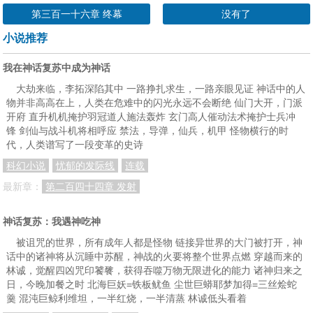
第三百一十六章 终幕
没有了
小说推荐
我在神话复苏中成为神话
大劫来临，李拓深陷其中 一路挣扎求生，一路亲眼见证 神话中的人
物并非高高在上，人类在危难中的闪光永远不会断绝 仙门大开，门派
开府 直升机机掩护羽冠道人施法轰炸 玄门高人催动法术掩护士兵冲
锋 剑仙与战斗机将相呼应 禁法，导弹，仙兵，机甲 怪物横行的时
代，人类谱写了一段变革的史诗
科幻小说
忧郁的发际线
连载
最新章：
第二百四十四章 发射
神话复苏：我遇神吃神
被诅咒的世界，所有成年人都是怪物 链接异世界的大门被打开，神
话中的诸神将从沉睡中苏醒，神战的火要将整个世界点燃 穿越而来的
林诚，觉醒四凶咒印饕餮，获得吞噬万物无限进化的能力 诸神归来之
日，今晚加餐之时 北海巨妖=铁板鱿鱼 尘世巨蟒耶梦加得=三丝烩蛇
羹 混沌巨鲸利维坦，一半红烧，一半清蒸 林诚低头看着