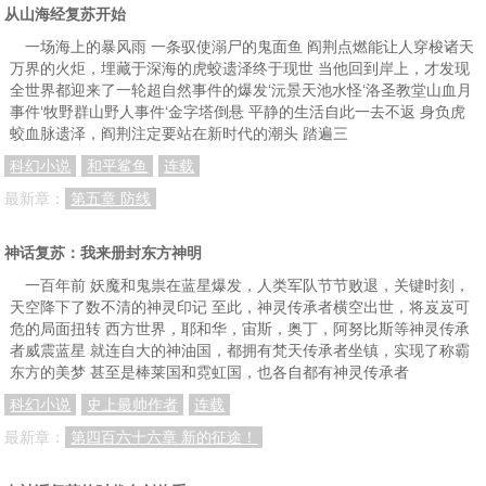
从山海经复苏开始
一场海上的暴风雨 一条驭使溺尸的鬼面鱼 阎荆点燃能让人穿梭诸天
万界的火炬，埋藏于深海的虎蛟遗泽终于现世 当他回到岸上，才发现
全世界都迎来了一轮超自然事件的爆发‘沅景天池水怪‘洛圣教堂山血月
事件‘牧野群山野人事件‘金字塔倒悬 平静的生活自此一去不返 身负虎
蛟血脉遗泽，阎荆注定要站在新时代的潮头 踏遍三
科幻小说
和平鲨鱼
连载
最新章：
第五章 防线
神话复苏：我来册封东方神明
一百年前 妖魔和鬼祟在蓝星爆发，人类军队节节败退，关键时刻，
天空降下了数不清的神灵印记 至此，神灵传承者横空出世，将岌岌可
危的局面扭转 西方世界，耶和华，宙斯，奥丁，阿努比斯等神灵传承
者威震蓝星 就连自大的神油国，都拥有梵天传承者坐镇，实现了称霸
东方的美梦 甚至是棒莱国和霓虹国，也各自都有神灵传承者
科幻小说
史上最帅作者
连载
最新章：
第四百六十六章 新的征途！