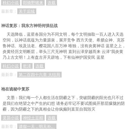
科幻小说
郎骑野猪来
连载
最新章：
关于后续
神话复苏：我东方神明何惧征战
天选降临，蓝星各国分为不同文明，每个文明抽取一百人进入天选
空间，以神话底蕴为力量源泉，展开竞争 西方天使、希腊众神、克苏
鲁神话、埃及法老、樱花国八百万神 唯独，没有炎黄神话 蓝星之上，
炎黄经历文明断层，举头三尺无神明 直到云泽穿越而来 云泽“我炎黄
乃上古文明！上有盘古开天辟地，下有仙神护国安民 蓝星
科幻小说
乾泽
连载
最新章：
第二百四十六章 大结局
祂在诡秘中复苏
文墨：我们每一个人都生活在阴霾之下，突破阴霾的阳光也只不过
是我们在绝望之中产生的幻想 请务必牢记不要试图揭开那层朦胧的阴
霾，因为阴霾之下的真相会让你疯癫到直至自我毁灭
灵异小说
神经土豆精
连载
最新章：
请假一天，明天补。