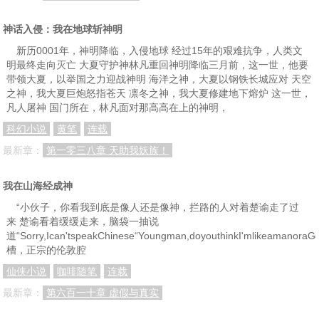
神话入侵：我在地球斩神明
新历0001年，神明降临，入侵地球 经过15年的艰难抗争，人类文
明最终走向灭亡 大夏守护神林凡重回神明降临三月前，这一世，他要
带领大夏，以举国之力迎战神明 海洋之神，大夏以钢铁长城应对 天空
之神，我大夏巨炮怒指苍天 凛冬之神，我大夏修建地下熔炉 这一世，
凡人屠神 国门所在，林凡面对那高高在上的神明，
科幻小说
黄笔
连载
最新章：
第一零三八章 天助我妖族！
我在山海经成神
“小伙子，你看我到底是像人还是像神，拦路的人对着楚谕走了过
来 楚谕看着缓缓走来，脑袋一抽说
道“Sorry,Ican'tspeakChinese“Youngman,doyouthinkI'mlikeamanora
槽，正宗的伦敦腔
仙侠小说
咖啡随笔
连载
最新章：
第六百一十章 虚假与真实