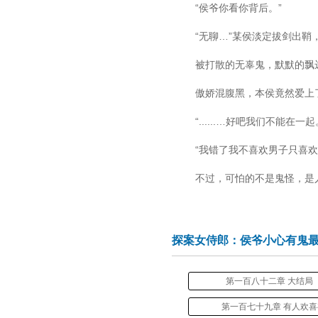
“侯爷你看你背后。”
“无聊…”某侯淡定拔剑出鞘
被打散的无辜鬼，默默的飘远
傲娇混腹黑，本侯竟然爱上了
“......…好吧我们不能在一起
“我错了我不喜欢男子只喜欢
不过，可怕的不是鬼怪，是人
探案女侍郎：侯爷小心有鬼
第一百八十二章 大结局
第一百七十九章 有人欢