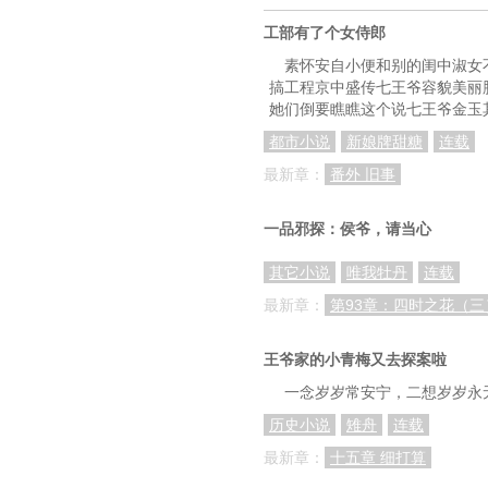
第三十一章 南田来使
工部有了个女侍郎
第三十四章 南田来使
素怀安自小便和别的闺中淑女
搞工程京中盛传七王爷容貌美丽
第三十七章 拐卖案（
她们倒要瞧瞧这个说七王爷金玉
第四十章 桃花醉
都市小说
新娘牌甜糖
连载
第四十三章 忆往昔
最新章：
番外 旧事
第四十六章 拐卖案（
一品邪探：侯爷，请当心
第四十九章 拐卖案（
其它小说
唯我牡丹
连载
第五十二章 拐卖案（
最新章：
第93章：四时之花（三
第五十五章 拐卖案 （
王爷家的小青梅又去探案啦
第五十八章阴亲（二
一念岁岁常安宁，二想岁岁永
第六十一章 陈家
历史小说
雉舟
连载
第六十四章 陈家命案
最新章：
十五章 细打算
第六十七章 陈家命案 