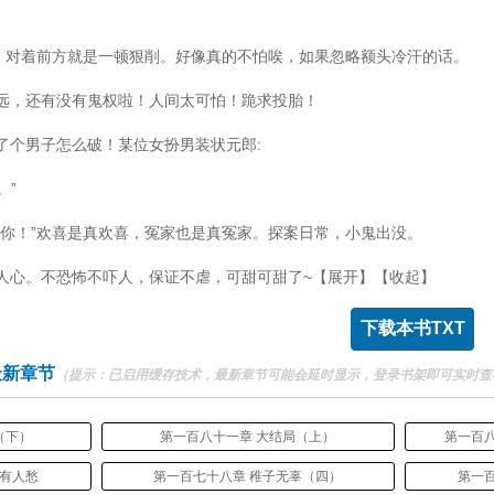
，对着前方就是一顿狠削。好像真的不怕唉，如果忽略额头冷汗的话。
，还有没有鬼权啦！人间太可怕！跪求投胎！
个男子怎么破！某位女扮男装状元郎:
。”
你！”欢喜是真欢喜，冤家也是真冤家。探案日常，小鬼出没。
心。不恐怖不吓人，保证不虐，可甜可甜了~【展开】【收起】
下载本书TXT
最新章节
（提示：已启用缓存技术，最新章节可能会延时显示，登录书架即可实时查
（下）
第一百八十一章 大结局（上）
第一百
喜有人愁
第一百七十八章 稚子无辜（四）
第一