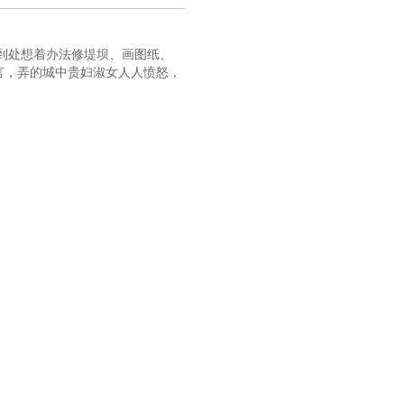
三十三章 南田来使（五）
三十六章 拐卖案（一）
到处想着办法修堤坝、画图纸、
言，弄的城中贵妇淑女人人愤怒，
第三十九章桃花镇
四十二章 拐卖案（四）
第四十五章 关山寺
四十八章 拐卖案（七）
五十一章 拐卖案（十）
十四章 拐卖案 （十三）
第五十七章阴亲（一）
第六十章 家宴
六十三章 陈家命案（一）
六十六章 陈家命案（四）
第六十九章 表白