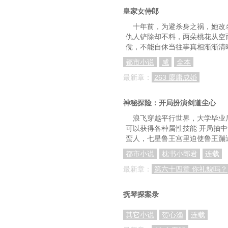
皇家女侍郎
第七十章 坦白
十年前，为避杀身之祸，她改
第七十三章 雪天
仇人铲除却不料，两朵桃花从空
傥，不能自休当往事真相渐渐清
第七十六章 大婚
都市小说
咸
全本
第七十九章 梅娘
最新章：
263 廖庸成婚
第八十二章 失踪
神秘探险：开局扮演剑道尘心
第八十五章 归时
浪飞穿越平行世界，大学毕业
第八十八章 旧友
可以获得各种属性技能 开局抽
蛮人，七星鲁王宫里迫使鲁王蹦
第九十一章 连环杀人案
都市小说
枕书小郎君
连载
第九十四章 燕姜
最新章：
第六十四章 你礼貌吗？
第九十七章 杜家谜案
抚琴探案录
第一百章 墨微
其它小说
贺心渔
连载
第一百零三章 鬼物（