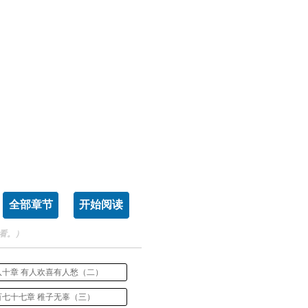
全部章节
开始阅读
看。）
八十章 有人欢喜有人愁（二）
百七十七章 稚子无辜（三）