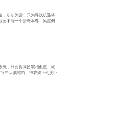
第七十二章 呼延智
途，步步为营，只为寻找机遇将
第七十五章 皇后
欲罢不能一个猎奇本尊，风流倜
第七十八章 变故
第八十一章 情痴入骨
第八十四章 劫持
第八十七章 悦知
系统，只要提高扮演相似度，就
第九十章 雪人案（二）
亡谷中大战蛇柏，神农架上剑挑巨
十三章 连环杀人案（五）
九十六章 杜家谜案（一）
九十九章 杜家谜案（四）
一百零二章 鬼物（二）
一百零五章 鬼物（五）