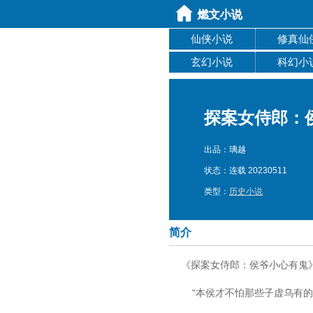
仙侠小说
修真仙
玄幻小说
科幻小
探案女侍郎：
出品：璃越
状态：连载 20230511
类型：
历史小说
简介
《探案女侍郎：侯爷小心有鬼》
“本侯才不怕那些子虚乌有的