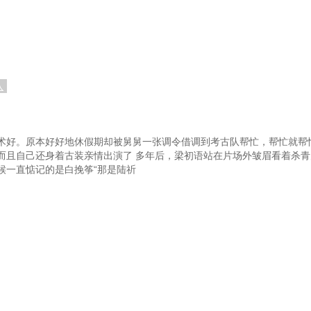
六）
第一百零七章 鬼物（七）
第一百一十章 看戏
第一
案（二）
第一百一十三章 戏班命案（三）
第一
夫
第一百一十六章 石像（一）
第一
八
缘
第一百一十九章 反击
（一）
第一百二十二章 分尸案（二）
第
术好。原本好好地休假期却被舅舅一张调令借调到考古队帮忙，帮忙就帮
而且自己还身着古装亲情出演了 多年后，梁初语站在片场外皱眉看着杀青
（四）
第一百二十二章 分尸案（五）
第一
候一直惦记的是白挽筝“那是陆祈
（七）
第一百二十五章 分尸案（八）
第一
人（一）
第一百二十八章 所爱非人（二）
第一
（四）
第一百三十一章 所爱非人（五）
第一
人（七）
第一百三十四章 所爱非人（完）
第一
（二）
第一百三十七章 凤华山（三）
第一
（五）
第一百四十章 桃花林（一）
第一