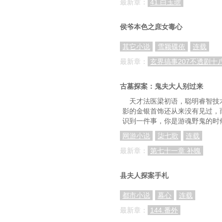
最新章：
41.白玉琥
第一百零六章 鬼物（
第一百零九章 团圆
侯爷本色之庶女毒心
第一百一十二章 戏班命
其它小说
雪颖碟依
连载
第一百一十五章 休
最新章：
玄界搞事207不透剧十
第一百一十八章 柯
古墓探案：鬼夫大人别过来
第一百二十一章 分尸案
天才法医梁初语，聪明睿智技
影的金银首饰还从来没有见过，
第一百二十一章 分尸案
识到一件事，你是游魂野鬼的时
第一百二十四章 分尸案
网游小说
柒七歌
连载
第一百二十七章 所爱非
最新章：
第七十一章 补魄
第一百三十章 所爱非人
县夫人探案手札
第一百三十三章 所爱非
都市小说
幕心
连载
第一百三十六章 凤华山
最新章：
144.番外
第一百三十九章 凤华山