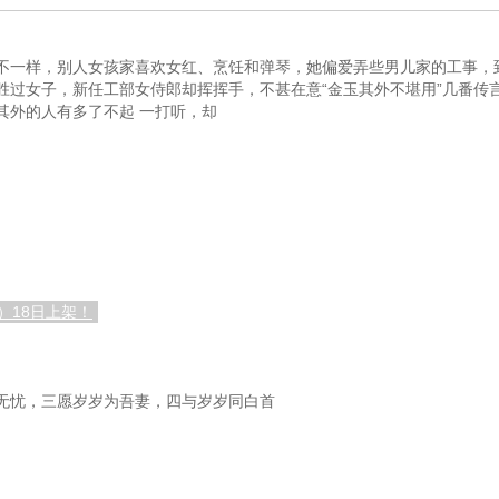
（三）
第三十二章 南田来使（四）
第
（六）
第三十五章 杂技班
第
不一样，别人女孩家喜欢女红、烹饪和弹琴，她偏爱弄些男儿家的工事，
胜过女子，新任工部女侍郎却挥挥手，不甚在意“金玉其外不堪用”几番传
二）
第三十八章 拐卖案（三）
其外的人有多了不起 一打听，却
第四十一章 南田来使（七）
第
第四十四章 心意
五）
第四十七章 拐卖案（六）
第
八）
第五十章 拐卖案（九）
第
十一）
第五十三章 拐卖案（十二）
第五
）18日上架！
十四）
第五十六章 拐卖案（十五）
）
第五十九章阴亲（三）
无忧，三愿岁岁为吾妻，四与岁岁同白首
第六十二章 南田
第
（二）
第六十五章 陈家命案（三）
第
（五）
第六十八章 心意