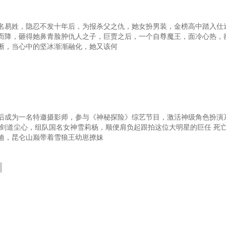
第七十一章 长恨人心不如水
名易姓，隐忍不发十年后，为报杀父之仇，她女扮男装，金榜高中踏入仕
第七十四章 宫斗
而降，砸得她鼻青脸肿仇人之子，巨贾之后，一个自尊魔王，面冷心热，
晰，当心中的坚冰渐渐融化，她又该何
第七十七章 喜宴
第八十章 真真假假
第八十三章 白姑娘
第八十六章 反水
后成为一名特邀摄影师，参与《神秘探险》综艺节目，激活神级角色扮演
第八十九章 雪人案（一）
中剑道尘心，组队国名女神雪莉杨，顺便肩负起跟拍这位大明星的巨任 死
迪，昆仑山巅带着雪狼王幼崽撩妹
（三）
第九十二章 连环杀人案（四）
第九
第九十五章 甄桂
第
（二）
第九十八章 杜家谜案（三）
第
第一百零一章 鬼物（一）
第
三）
第一百零四章 鬼物（四）
第