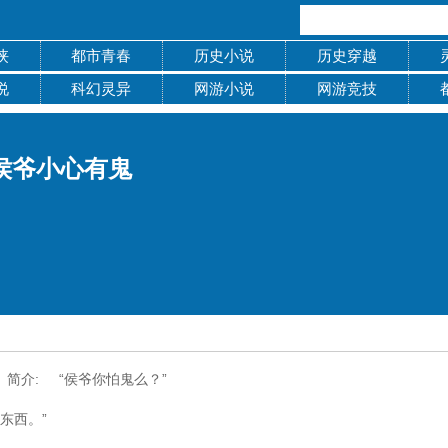
侠
都市青春
历史小说
历史穿越
说
科幻灵异
网游小说
网游竞技
侯爷小心有鬼
简介: “侯爷你怕鬼么？”
东西。”