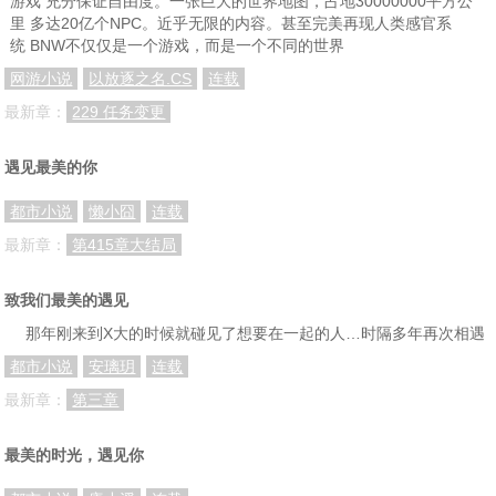
游戏 充分保证自由度。一张巨大的世界地图，占地30000000平方公
里 多达20亿个NPC。近乎无限的内容。甚至完美再现人类感官系
统 BNW不仅仅是一个游戏，而是一个不同的世界
网游小说
以放逐之名.CS
连载
最新章：
229 任务变更
遇见最美的你
都市小说
懒小囧
连载
最新章：
第415章大结局
致我们最美的遇见
那年刚来到X大的时候就碰见了想要在一起的人…时隔多年再次相遇
都市小说
安璃玥
连载
最新章：
第三章
最美的时光，遇见你