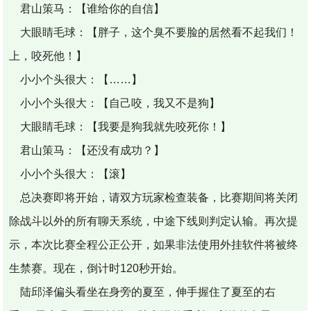
君山策马：【谁给你的自信】
大眼睛毛球：【胖子，这个臭不要脸的居然看不起我们！
上，咬死他！】
小小个头很大：【……】
小小个头很大：【自己咬，我又不是狗】
大眼睛毛球：【我要是狗我就先咬死你！】
君山策马：【还没有成功？】
小小个头很大：【滚】
总决赛即将开始，请双方玩家检查装备，比赛期间将关闭
除战斗以外的所有聊天系统，中途下线则判定认输。再次提
示，本次比赛全程公正公开，如果非法使用外挂软件将被终
生禁赛。现在，倒计时120秒开始。
陆邱泽偏头看坐在身旁的夏至，伸手握住了夏至的右