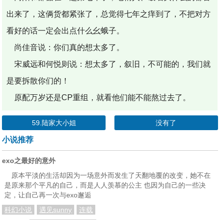
出来了，这俩货都紧张了，总觉得七年之痒到了，不把对方
看好的话一定会出点什么幺蛾子。
尚佳音说：你们真的想太多了。
宋威远和何悦则说：想太多了，叙旧，不可能的，我们就
是要拆散你们的！
原配万岁还是CP重组，就看他们能不能熬过去了。
59.陆家大小姐
没有了
小说推荐
exo之最好的意外
原本平淡的生活却因为一场意外而发生了天翻地覆的改变，她不在
是原来那个平凡的自己，而是人人羡慕的公主 也因为自己的一些决
定，让自己再一次与exo邂逅
科幻小说
遇见sunny
连载