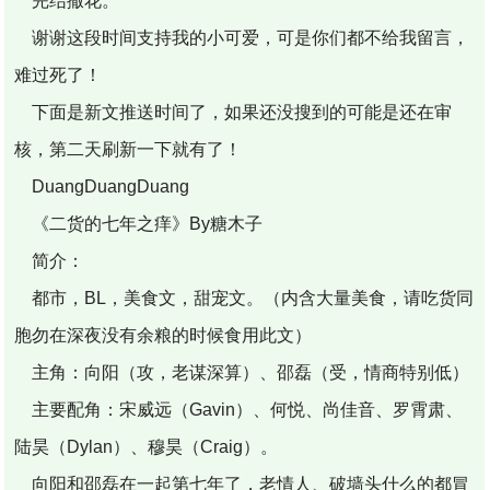
完结撒花。
谢谢这段时间支持我的小可爱，可是你们都不给我留言，
难过死了！
下面是新文推送时间了，如果还没搜到的可能是还在审
核，第二天刷新一下就有了！
DuangDuangDuang
《二货的七年之痒》By糖木子
简介：
都市，BL，美食文，甜宠文。（内含大量美食，请吃货同
胞勿在深夜没有余粮的时候食用此文）
主角：向阳（攻，老谋深算）、邵磊（受，情商特别低）
主要配角：宋威远（Gavin）、何悦、尚佳音、罗霄肃、
陆昊（Dylan）、穆昊（Craig）。
向阳和邵磊在一起第七年了，老情人、破墙头什么的都冒