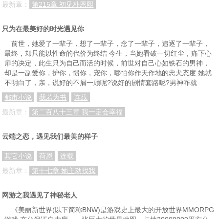
最新章：
第215章 初见朴恩熙
只为在最美好的时光遇见你
前世，她爱了一辈子，想了一辈子，念了一辈子，追逐了一辈子，
最终，却只能以性命的代价为终结 今生，当她看破一切红尘，痛下心
扉的决定，此生只为自己而活的时候，前世对自己心如铁石的男神，
却是一副爱你，护你，惯你，宠你，哪怕你作天作地的忠犬态度 她就
不明白了，亲，说好的不屑一顾呢?说好的剧情套路呢?男神咋就
都市小说
我若为书
连载
最新章：
第二百八十三章 我一定会幸福
云端之恋，遇见我们最美的样子
其它小说
荷恩
连载
最新章：
第十七章 她主动找我
网游之我遇见了神秘老人
《美丽新世界(以下简称BNW)是游戏史上最大的开放世界MMORPG