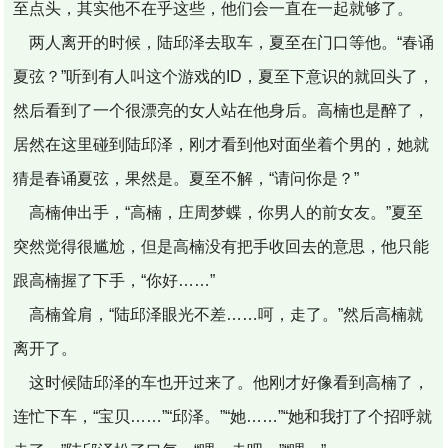
至点头，其实他不在乎这些，他们会一直在一起就够了。
两人离开的时候，陆邱泽去取车，夏至在门口等他。“春诵
夏弦？”听到有人叫这个游戏的ID，夏至下意识的就回头了，
然后看到了一个很漂亮的女人站在他身后。高楠也是醉了，
居然在这里碰到陆邱泽，刚才看到他对面坐着个男的，她就
猜是春诵夏弦，果然是。夏至不解，“请问你是？”
高楠伸出手，“高楠，庄周梦蝶，你男人的前女友。”夏至
突然觉得很尴尬，但是高楠没有把手收回去的意思，他只能
跟高楠握了下手，“你好……”
高楠耸肩，“陆邱泽眼光不差……呵，走了。”然后高楠就
离开了。
这时候陆邱泽的车也开过来了。他刚才好像看到高楠了，
连忙下车，“宝贝……”“邱泽。”“她……”“她和我打了个招呼就