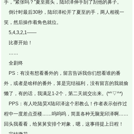
手，“紧张吗？”夏至摇头，陆邱泽伸手刮了刮他的鼻子。
倒计时最后30秒，陆邱泽松开了夏至的手，两人相视一
笑，然后操作着角色就位。
5,4,3,2,1——
比赛开始！
……
全剧终
PS：有没有想看番外的，留言告诉我你们想看谁的番
外，或者是啥样的番外，算是完结福利，没有留言的我就偷
懒了，有的话，我满足1-2个，第二天就交出来。(*^▽^*)
PPS：有人吃陆昊X陆邱泽这个邪教么！作者表示创作过
程中一度差点歪楼……呜呜呜，简直各种无脑宠邱泽啊……
回头我看看，给舅舅安排个对象，嗯，这事得提上日程！