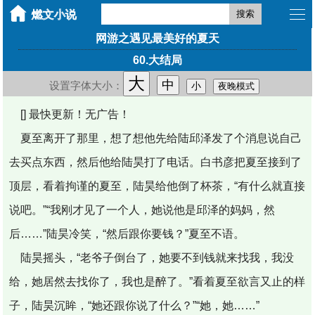
搜索
网游之遇见最美好的夏天
60.大结局
大
中
设置字体大小：
小
夜晚模式
[] 最快更新！无广告！
夏至离开了那里，想了想他先给陆邱泽发了个消息说自己
去买点东西，然后他给陆昊打了电话。白书彦把夏至接到了
顶层，看着拘谨的夏至，陆昊给他倒了杯茶，“有什么就直接
说吧。”“我刚才见了一个人，她说他是邱泽的妈妈，然
后……”陆昊冷笑，“然后跟你要钱？”夏至不语。
陆昊摇头，“老爷子倒台了，她要不到钱就来找我，我没
给，她居然去找你了，我也是醉了。”看着夏至欲言又止的样
子，陆昊沉眸，“她还跟你说了什么？”“她，她……”