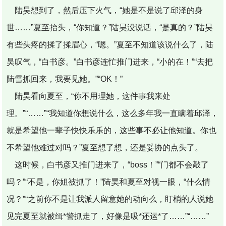
陆昊想到了，然后压下火气，“她是不是说了邱泽的身
世……”夏至抬头，“你知道？”陆昊没说话，“是真的？”陆昊
有些头疼的揉了揉眉心，“嗯。”夏至不知道该说什么了，陆
昊叹气，“白书彦。”白书彦连忙推门进来，“小的在！”“去把
陆雪抓回来，我要见她。”“OK！”
陆昊看向夏至，“你不用理她，这件事我来处
理。”“……”“我知道你想说什么，这么多年我一直瞒着邱泽，
就是希望他一辈子快快乐乐的，这些事不必让他知道。你也
不希望他难过对吗？”夏至想了想，还是妥协的点头了。
这时候，白书彦又推门进来了，“boss！”“门都不会敲了
吗？”“不是，你姐被抓了！”陆昊和夏至对视一眼，“什么情
况？”“之前你不是让我派人留意她的动向么，盯梢的人说她
见完夏至就被缉*警抓走了，好像是吸*还运*了……”“……”