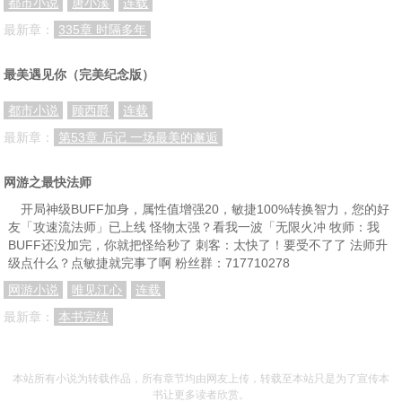
都市小说
唐小溪
连载
最新章：
335章 时隔多年
最美遇见你（完美纪念版）
都市小说
顾西爵
连载
最新章：
第53章 后记 一场最美的邂逅
网游之最快法师
开局神级BUFF加身，属性值增强20，敏捷100%转换智力，您的好
友「攻速流法师」已上线 怪物太强？看我一波「无限火冲 牧师：我
BUFF还没加完，你就把怪给秒了 刺客：太快了！要受不了了 法师升
级点什么？点敏捷就完事了啊 粉丝群：717710278
网游小说
唯见江心
连载
最新章：
本书完结
本站所有小说为转载作品，所有章节均由网友上传，转载至本站只是为了宣传本
书让更多读者欣赏。