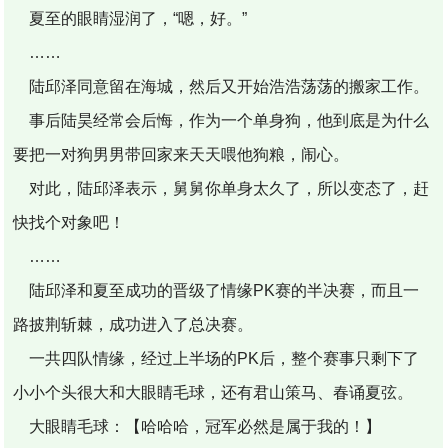
夏至的眼睛湿润了，“嗯，好。”
……
陆邱泽同意留在海城，然后又开始浩浩荡荡的搬家工作。
事后陆昊经常会后悔，作为一个单身狗，他到底是为什么
要把一对狗男男带回家来天天喂他狗粮，闹心。
对此，陆邱泽表示，舅舅你单身太久了，所以变态了，赶
快找个对象吧！
……
陆邱泽和夏至成功的晋级了情缘PK赛的半决赛，而且一
路披荆斩棘，成功进入了总决赛。
一共四队情缘，经过上半场的PK后，整个赛事只剩下了
小小个头很大和大眼睛毛球，还有君山策马、春诵夏弦。
大眼睛毛球：【哈哈哈，冠军必然是属于我的！】