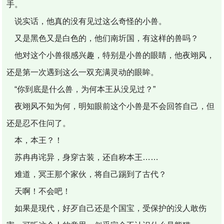
手。
说实话，他真的没有见过这么奇怪的小兽。
又是黑色又是白色的，他们南圻国，有这样的兽吗？
他对这个小兽很感兴趣，特别是小兽的眼睛，他夜翊风，
还是第一次遇到这么一双充满灵动的眼眸。
“你到底是什么兽，为何本王从没见过？”
夜翊风不知为何，明知眼前这个小兽是不会回答自己，但
还是忍不住问了。
本，本王？！
苏冉冉诧异，身穿古装，还自称本王……
难道，冥王那个家伙，将自己踢到了古代？
天啊！不会吧！
如果是现代，好歹自己还是个国宝，受保护的没人敢伤