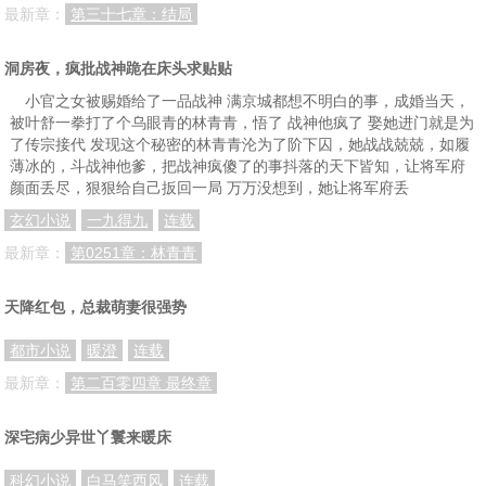
最新章：
第三十七章：结局
洞房夜，疯批战神跪在床头求贴贴
小官之女被赐婚给了一品战神 满京城都想不明白的事，成婚当天，
被叶舒一拳打了个乌眼青的林青青，悟了 战神他疯了 娶她进门就是为
了传宗接代 发现这个秘密的林青青沦为了阶下囚，她战战兢兢，如履
薄冰的，斗战神他爹，把战神疯傻了的事抖落的天下皆知，让将军府
颜面丢尽，狠狠给自己扳回一局 万万没想到，她让将军府丢
玄幻小说
一九得九
连载
最新章：
第0251章：林青青
天降红包，总裁萌妻很强势
都市小说
暖澄
连载
最新章：
第二百零四章 最终章
深宅病少异世丫鬟来暖床
科幻小说
白马笑西风
连载