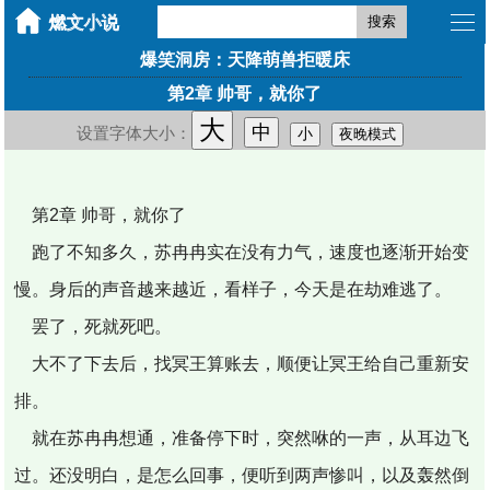
搜索
爆笑洞房：天降萌兽拒暖床
第2章 帅哥，就你了
大
中
设置字体大小：
小
夜晚模式
第2章 帅哥，就你了
跑了不知多久，苏冉冉实在没有力气，速度也逐渐开始变
慢。身后的声音越来越近，看样子，今天是在劫难逃了。
罢了，死就死吧。
大不了下去后，找冥王算账去，顺便让冥王给自己重新安
排。
就在苏冉冉想通，准备停下时，突然咻的一声，从耳边飞
过。还没明白，是怎么回事，便听到两声惨叫，以及轰然倒