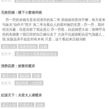
最新章：
第1165章 我们的故事结束了，我很幸福你们也要幸福呦
无效拒婚：楼下小妻难伺候
乔一乔的未婚夫是名冠潼市的洛二爷 亲姐姐却坚持不懈，每天发来
与妹夫“动作片”照片 洛二爷当着众人的面对她扔支票：乔一乔，我对
你没兴趣，但是你脏了我会恶心 乔一乔怒，拉起隔壁大叔：谁稀罕当
你的未婚妻？我已经把自己嫁出去了 大叔不仅超级配合还气场摄人，
现.实版远亲不如近邻有木有 只是，这个看起来沉稳冷酷
都市小说
暖暖萌萌哒
连载
最新章：
第三百九十四章胡甜的误会
强势囚爱：娇妻拒暖床
都市小说
脑回路
连载
最新章：
第206章：大结局
妃谋天下：夫君大人请暖床
其它小说
子房大人
连载