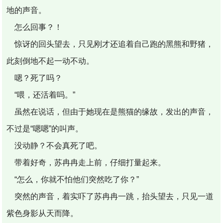
地的声音。
怎么回事？！
惊讶的回头望去，只见刚才还追着自己跑的黑熊和野猪，
此刻倒地不起一动不动。
嗯？死了吗？
“喂，还活着吗。”
虽然在说话，但由于她现在是熊猫的缘故，发出的声音，
不过是“嗯嗯”的叫声。
没动静？不会真死了吧。
带着好奇，苏冉冉走上前，仔细打量起来。
“怎么，你就不怕他们突然吃了你？”
突然的声音，着实吓了苏冉冉一跳，抬头望去，只见一道
紫色身影从天而降。