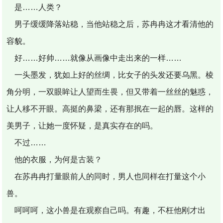
是……人类？
男子缓缓降落站稳，当他站稳之后，苏冉冉这才看清他的
容貌。
好……好帅……就像从画像中走出来的一样……
一头墨发，犹如上好的丝绸，比女子的头发还要乌黑。棱
角分明，一双眼眸让人望而生畏，但又带着一丝丝的魅惑，
让人移不开眼。高挺的鼻梁，还有那抿在一起的唇。这样的
美男子，让她一度怀疑，是真实存在的吗。
不过……
他的衣服，为何是古装？
在苏冉冉打量眼前人的同时，男人也同样在打量这个小
兽。
呵呵呵，这小兽是在观察自己吗。有趣，不枉他刚才出