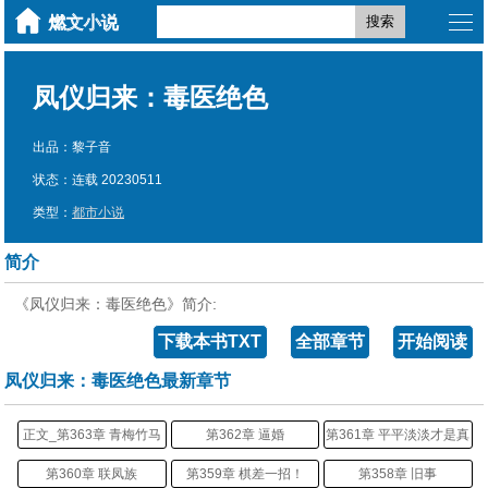
搜索
凤仪归来：毒医绝色
出品：黎子音
状态：连载 20230511
类型：
都市小说
简介
《凤仪归来：毒医绝色》简介:
下载本书TXT
全部章节
开始阅读
凤仪归来：毒医绝色最新章节
正文_第363章 青梅竹马
第362章 逼婚
第361章 平平淡淡才是真
第360章 联凤族
第359章 棋差一招！
第358章 旧事