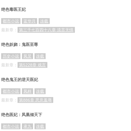
绝色毒医王妃
第109章 黑暗之夜1
第110章 黑暗之夜2
第111章 黑暗之夜3
都市小说
蓝华月
连载
第112章 不速之客
第113章 蛟派截杀
第114章 他的关怀
最新章：
第三千七百四十八章 流言无惧
第115章 萧辰再生疑
第116章 南宫玄受伤
第117章 做朕的女人吧！
第118章 我要嫁给他！
第119章 圣山九瓣血莲
第120章 遇险真相
绝色妖娆：鬼医至尊
第121章 大师伯
第122章 钟离无期之死
第123章 崇阳宫的危机
历史小说
凤炅
连载
第124章 相似容颜
第125章 虱子多了不怕咬
第126章 陪朕一夜
最新章：
第5228章 戏言
第127章 致命错误
第128章 我叫郁堇离！
第129章 万万使不得
绝色鬼王的逆天医妃
第130章 叶贵人被废
第131章 秦贞儿遇险
第132章 终于承认
都市小说
凤梓
连载
第133章 你死我活！
第134章 做鬼也不会放过你们
第135章 昏厥
最新章：
第886章 恶意羞辱
第136章 艰难谈判
第137章 衍王归来
第138章 太后为何要杀我？
绝色医妃：凤凰倾天下
第139章 成功离间
第140章 登徒子
第141章 暴乱
都市小说
承九
连载
第142章 美人计
第143章 放下狠话
第144章 尽快成婚